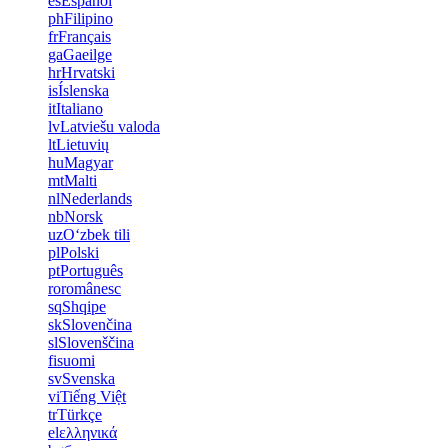
es
Español
ph
Filipino
fr
Français
ga
Gaeilge
hr
Hrvatski
is
Íslenska
it
Italiano
lv
Latviešu valoda
lt
Lietuvių
hu
Magyar
mt
Malti
nl
Nederlands
nb
Norsk
uz
Oʻzbek tili
pl
Polski
pt
Português
ro
românesc
sq
Shqipe
sk
Slovenčina
sl
Slovenščina
fi
suomi
sv
Svenska
vi
Tiếng Việt
tr
Türkçe
el
ελληνικά