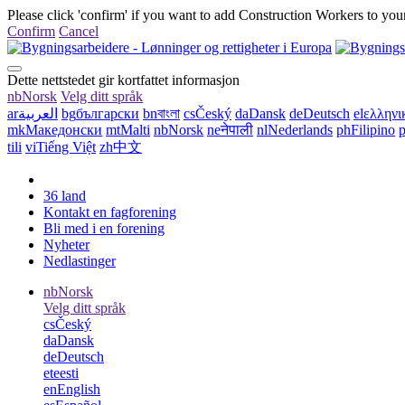
Please click 'confirm' if you want to add Construction Workers to your
Confirm
Cancel
Dette nettstedet gir kortfattet informasjon
nb
Norsk
Velg ditt språk
ar
العربية
bg
български
bn
বাংলা
cs
Český
da
Dansk
de
Deutsch
el
ελληνι
mk
Македонски
mt
Malti
nb
Norsk
ne
नेपाली
nl
Nederlands
ph
Filipino
p
tili
vi
Tiếng Việt
zh
中文
36 land
Kontakt en fagforening
Bli med i en forening
Nyheter
Nedlastinger
nb
Norsk
Velg ditt språk
cs
Český
da
Dansk
de
Deutsch
et
eesti
en
English