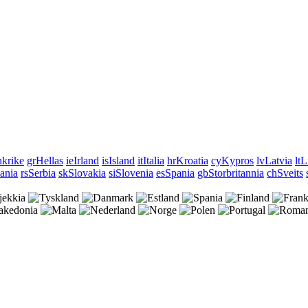
nkrike
gr
Hellas
ie
Irland
is
Island
it
Italia
hr
Kroatia
cy
Kypros
lv
Latvia
lt
L
ania
rs
Serbia
sk
Slovakia
si
Slovenia
es
Spania
gb
Storbritannia
ch
Sveits