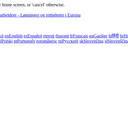
 home screen, or 'cancel' otherwise.
κά
en
English
es
Español
et
eesti
fi
suomi
fr
Français
ga
Gaeilge
hi
हिंदी
hr
Hr
l
Polski
pt
Português
ro
românesc
ru
Русский
sk
Slovenčina
sl
Slovenščin