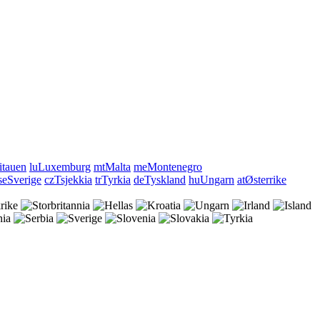
itauen
lu
Luxemburg
mt
Malta
me
Montenegro
se
Sverige
cz
Tsjekkia
tr
Tyrkia
de
Tyskland
hu
Ungarn
at
Østerrike