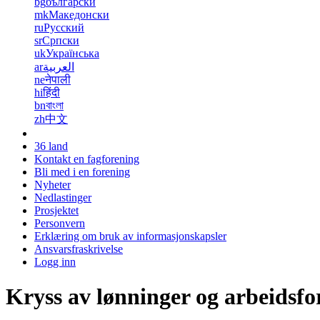
bg
български
mk
Македонски
ru
Русский
sr
Српски
uk
Українська
ar
العربية
ne
नेपाली
hi
हिंदी
bn
বাংলা
zh
中文
36 land
Kontakt en fagforening
Bli med i en forening
Nyheter
Nedlastinger
Prosjektet
Personvern
Erklæring om bruk av informasjonskapsler
Ansvarsfraskrivelse
Logg inn
Kryss av lønninger og arbeidsfo