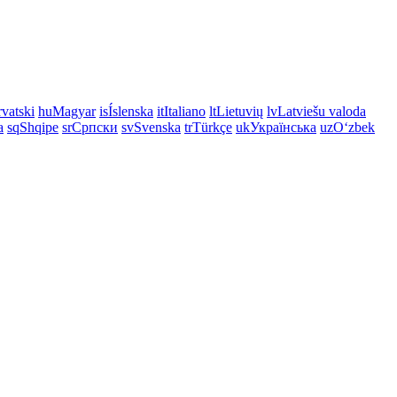
vatski
hu
Magyar
is
Íslenska
it
Italiano
lt
Lietuvių
lv
Latviešu valoda
a
sq
Shqipe
sr
Српски
sv
Svenska
tr
Türkçe
uk
Українська
uz
Oʻzbek