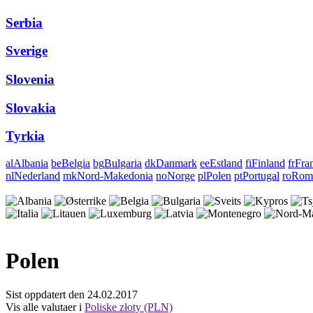
Serbia
Sverige
Slovenia
Slovakia
Tyrkia
al
Albania
be
Belgia
bg
Bulgaria
dk
Danmark
ee
Estland
fi
Finland
fr
Fra
nl
Nederland
mk
Nord-Makedonia
no
Norge
pl
Polen
pt
Portugal
ro
Rom
Polen
Sist oppdatert den 24.02.2017
Vis alle valutaer i
Poliske złoty (PLN)