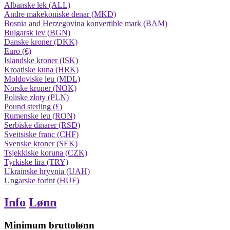
Albanske lek (ALL)
Andre makekoniske denar (MKD)
Bosnia and Herzegovina konvertible mark (BAM)
Bulgarsk lev (BGN)
Danske kroner (DKK)
Euro (€)
Islandske kroner (ISK)
Kroatiske kuna (HRK)
Moldoviske leu (MDL)
Norske kroner (NOK)
Poliske złoty (PLN)
Pound sterling (£)
Rumenske leu (RON)
Serbiske dinarer (RSD)
Sveitsiske franc (CHF)
Svenske kroner (SEK)
Tsjekkiske koruna (CZK)
Tyrkiske lira (TRY)
Ukrainske hryvnia (UAH)
Ungarske forint (HUF)
Info
Lønn
Minimum bruttolønn