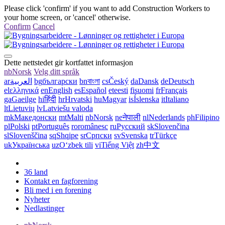
Please click 'confirm' if you want to add Construction Workers to
your home screen, or 'cancel' otherwise.
Confirm
Cancel
Dette nettstedet gir kortfattet informasjon
nb
Norsk
Velg ditt språk
ar
العربية
bg
български
bn
বাংলা
cs
Český
da
Dansk
de
Deutsch
el
ελληνικά
en
English
es
Español
et
eesti
fi
suomi
fr
Français
ga
Gaeilge
hi
हिंदी
hr
Hrvatski
hu
Magyar
is
Íslenska
it
Italiano
lt
Lietuvių
lv
Latviešu valoda
mk
Македонски
mt
Malti
nb
Norsk
ne
नेपाली
nl
Nederlands
ph
Filipino
pl
Polski
pt
Português
ro
românesc
ru
Русский
sk
Slovenčina
sl
Slovenščina
sq
Shqipe
sr
Српски
sv
Svenska
tr
Türkçe
uk
Українська
uz
Oʻzbek tili
vi
Tiếng Việt
zh
中文
36 land
Kontakt en fagforening
Bli med i en forening
Nyheter
Nedlastinger