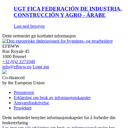
UGT FICA FEDERACIÓN DE INDUSTRIA,
CONSTRUCCIÓN Y AGRO - ÁRABE
Last ned brosjyre
Dette nettstedet gir kortfattet informasjon
EFBWW
Rue Royale 45
1000 Brussel
+32 (0)2 2271040
info@efbww.eu
Logg inn
Co-financed
by the European Union
Personvern
Erklæring om bruk av informasjonskapsler
Ansvarsfraskrivelse
Prosjektet
Dette nettstedet benytter informasjonskapsler for å forbedre din
brukererfaring
Les mer om vår erklæring om bruk av informasjonskapsler her