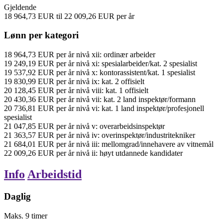
Gjeldende
18 964,73
EUR
til
22 009,26
EUR
per år
Lønn per kategori
18 964,73
EUR
per år
nivå xii: ordinær arbeider
19 249,19
EUR
per år
nivå xi: spesialarbeider/kat. 2 spesialist
19 537,92
EUR
per år
nivå x: kontorassistent/kat. 1 spesialist
19 830,99
EUR
per år
nivå ix: kat. 2 offisielt
20 128,45
EUR
per år
nivå viii: kat. 1 offisielt
20 430,36
EUR
per år
nivå vii: kat. 2 land inspektør/formann
20 736,81
EUR
per år
nivå vi: kat. 1 land inspektør/profesjonell
spesialist
21 047,85
EUR
per år
nivå v: overarbeidsinspektør
21 363,57
EUR
per år
nivå iv: overinspektør/industritekniker
21 684,01
EUR
per år
nivå iii: mellomgrad/innehavere av vitnemål
22 009,26
EUR
per år
nivå ii: høyt utdannede kandidater
Info
Arbeidstid
Daglig
Maks.
9
timer