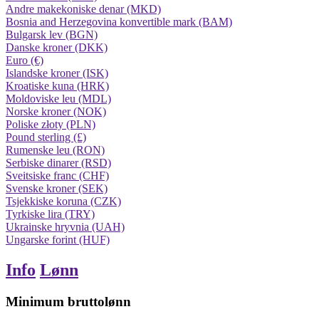
Andre makekoniske denar (MKD)
Bosnia and Herzegovina konvertible mark (BAM)
Bulgarsk lev (BGN)
Danske kroner (DKK)
Euro (€)
Islandske kroner (ISK)
Kroatiske kuna (HRK)
Moldoviske leu (MDL)
Norske kroner (NOK)
Poliske złoty (PLN)
Pound sterling (£)
Rumenske leu (RON)
Serbiske dinarer (RSD)
Sveitsiske franc (CHF)
Svenske kroner (SEK)
Tsjekkiske koruna (CZK)
Tyrkiske lira (TRY)
Ukrainske hryvnia (UAH)
Ungarske forint (HUF)
Info
Lønn
Minimum bruttolønn