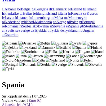
al
Albania
be
Belgia
bg
Bulgaria
dk
Danmark
ee
Estland
fi
Finland
fr
Frankrike
gr
Hellas
ie
Irland
is
Island
it
Italia
hr
Kroatia
cy
Kypros
lv
Latvia
lt
Litauen
lu
Luxemburg
mt
Malta
me
Montenegro
nl
Nederland
mk
Nord-Makedonia
no
Norge
pl
Polen
pt
Portugal
ro
Romania
rs
Serbia
sk
Slovakia
si
Slovenia
es
Spania
gb
Storbritannia
ch
Sveits
se
Sverige
cz
Tsjekkia
tr
Tyrkia
de
Tyskland
hu
Ungarn
at
Østerrike
Spania
Sist oppdatert den 21.07.2025
Vis alle valutaer i
Euro (€)
Albanske lek (ALL)