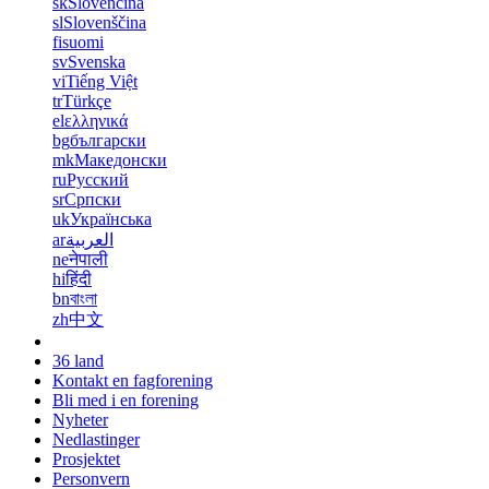
sk
Slovenčina
sl
Slovenščina
fi
suomi
sv
Svenska
vi
Tiếng Việt
tr
Türkçe
el
ελληνικά
bg
български
mk
Македонски
ru
Русский
sr
Српски
uk
Українська
ar
العربية
ne
नेपाली
hi
हिंदी
bn
বাংলা
zh
中文
36 land
Kontakt en fagforening
Bli med i en forening
Nyheter
Nedlastinger
Prosjektet
Personvern