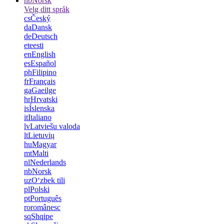
nb
Norsk
Velg ditt språk
cs
Český
da
Dansk
de
Deutsch
et
eesti
en
English
es
Español
ph
Filipino
fr
Français
ga
Gaeilge
hr
Hrvatski
is
Íslenska
it
Italiano
lv
Latviešu valoda
lt
Lietuvių
hu
Magyar
mt
Malti
nl
Nederlands
nb
Norsk
uz
Oʻzbek tili
pl
Polski
pt
Português
ro
românesc
sq
Shqipe