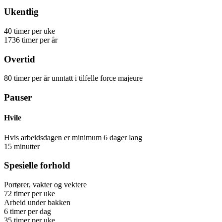
Ukentlig
40
timer
per uke
1736
timer
per år
Overtid
80
timer
per år
unntatt i tilfelle force majeure
Pauser
Hvile
Hvis arbeidsdagen er minimum 6 dager lang
15
minutter
Spesielle forhold
Portører, vakter og vektere
72
timer
per uke
Arbeid under bakken
6
timer
per dag
35
timer
per uke