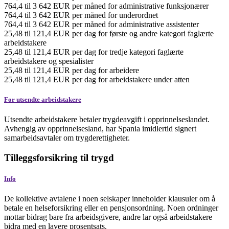
764,4
til
3 642
EUR
per måned
for administrative funksjonærer
764,4
til
3 642
EUR
per måned
for underordnet
764,4
til
3 642
EUR
per måned
for administrative assistenter
25,48
til
121,4
EUR
per dag
for første og andre kategori faglærte
arbeidstakere
25,48
til
121,4
EUR
per dag
for tredje kategori faglærte
arbeidstakere og spesialister
25,48
til
121,4
EUR
per dag
for arbeidere
25,48
til
121,4
EUR
per dag
for arbeidstakere under atten
For utsendte arbeidstakere
Utsendte arbeidstakere betaler trygdeavgift i opprinnelseslandet.
Avhengig av opprinnelsesland, har Spania imidlertid signert
samarbeidsavtaler om trygderettigheter.
Tilleggsforsikring til trygd
Info
De kollektive avtalene i noen selskaper inneholder klausuler om å
betale en helseforsikring eller en pensjonsordning. Noen ordninger
mottar bidrag bare fra arbeidsgivere, andre lar også arbeidstakere
bidra med en lavere prosentsats.