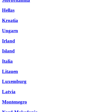
Storbritannia
Hellas
Kroatia
Ungarn
Irland
Island
Italia
Litauen
Luxemburg
Latvia
Montenegro