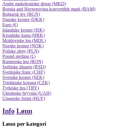
Andre makekoniske denar (MKD)
Bosnia and Herzegovina konvertible mark (BAM)
Bulgarsk lev (BGN)
Danske kroner (DKK)
Euro (€)
Islandske kroner (ISK)
Kroatiske kuna (HRK)
Moldoviske leu (MDL)
Norske kroner (NOK)
Poliske złoty (PLN)
Pound sterling (£)
Rumenske leu (RON)
Serbiske dinarer (RSD)
Sveitsiske franc (CHF)
Svenske kroner (SEK)
Tsjekkiske koruna (CZK)
Tyrkiske lira (TRY)
Ukrainske hryvnia (UAH)
Ungarske forint (HUF)
Info
Lønn
Lønn per kategori