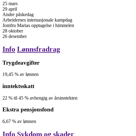
25 mars
29 april
Andre påskedag
Arbeidernes internasjonale kampdag
Jomfru Marias opptagelse i himmelen
28 oktober
26 desember
Info
Lønnsfradrag
Trygdeavgifter
19,45
%
av lønnen
inntektsskatt
22
%
til
45
%
avhengig av årsinntekten
Ekstra pensjonsfond
6,67
%
av lønnen
Info
Sykdom og skader