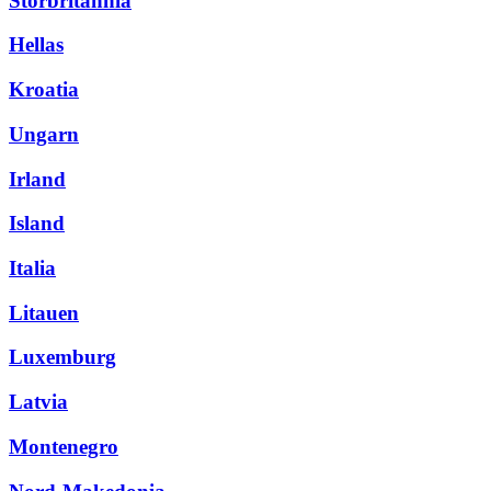
Storbritannia
Hellas
Kroatia
Ungarn
Irland
Island
Italia
Litauen
Luxemburg
Latvia
Montenegro