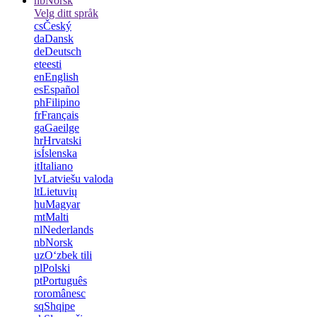
nb
Norsk
Velg ditt språk
cs
Český
da
Dansk
de
Deutsch
et
eesti
en
English
es
Español
ph
Filipino
fr
Français
ga
Gaeilge
hr
Hrvatski
is
Íslenska
it
Italiano
lv
Latviešu valoda
lt
Lietuvių
hu
Magyar
mt
Malti
nl
Nederlands
nb
Norsk
uz
Oʻzbek tili
pl
Polski
pt
Português
ro
românesc
sq
Shqipe