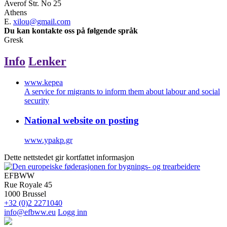
Averof Str. No 25
Athens
E.
xilou@gmail.com
Du kan kontakte oss på følgende språk
Gresk
Info
Lenker
www.kepea
A service for migrants to inform them about labour and social
security
National website on posting
www.ypakp.gr
Dette nettstedet gir kortfattet informasjon
EFBWW
Rue Royale 45
1000 Brussel
+32 (0)2 2271040
info@efbww.eu
Logg inn