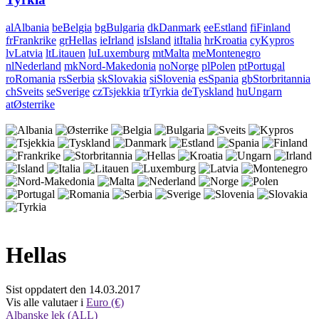
al
Albania
be
Belgia
bg
Bulgaria
dk
Danmark
ee
Estland
fi
Finland
fr
Frankrike
gr
Hellas
ie
Irland
is
Island
it
Italia
hr
Kroatia
cy
Kypros
lv
Latvia
lt
Litauen
lu
Luxemburg
mt
Malta
me
Montenegro
nl
Nederland
mk
Nord-Makedonia
no
Norge
pl
Polen
pt
Portugal
ro
Romania
rs
Serbia
sk
Slovakia
si
Slovenia
es
Spania
gb
Storbritannia
ch
Sveits
se
Sverige
cz
Tsjekkia
tr
Tyrkia
de
Tyskland
hu
Ungarn
at
Østerrike
Hellas
Sist oppdatert den 14.03.2017
Vis alle valutaer i
Euro (€)
Albanske lek (ALL)