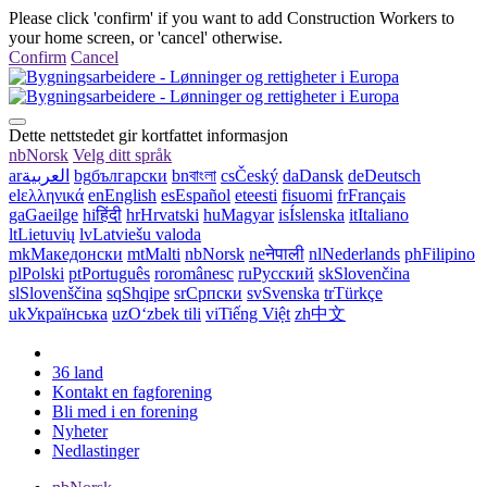
Please click 'confirm' if you want to add Construction Workers to
your home screen, or 'cancel' otherwise.
Confirm
Cancel
Dette nettstedet gir kortfattet informasjon
nb
Norsk
Velg ditt språk
ar
العربية
bg
български
bn
বাংলা
cs
Český
da
Dansk
de
Deutsch
el
ελληνικά
en
English
es
Español
et
eesti
fi
suomi
fr
Français
ga
Gaeilge
hi
हिंदी
hr
Hrvatski
hu
Magyar
is
Íslenska
it
Italiano
lt
Lietuvių
lv
Latviešu valoda
mk
Македонски
mt
Malti
nb
Norsk
ne
नेपाली
nl
Nederlands
ph
Filipino
pl
Polski
pt
Português
ro
românesc
ru
Русский
sk
Slovenčina
sl
Slovenščina
sq
Shqipe
sr
Српски
sv
Svenska
tr
Türkçe
uk
Українська
uz
Oʻzbek tili
vi
Tiếng Việt
zh
中文
36 land
Kontakt en fagforening
Bli med i en forening
Nyheter
Nedlastinger