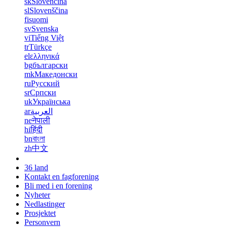
sk
Slovenčina
sl
Slovenščina
fi
suomi
sv
Svenska
vi
Tiếng Việt
tr
Türkçe
el
ελληνικά
bg
български
mk
Македонски
ru
Русский
sr
Српски
uk
Українська
ar
العربية
ne
नेपाली
hi
हिंदी
bn
বাংলা
zh
中文
36 land
Kontakt en fagforening
Bli med i en forening
Nyheter
Nedlastinger
Prosjektet
Personvern