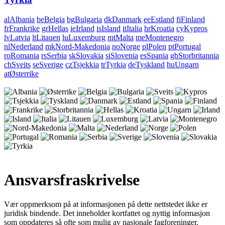
al
Albania
be
Belgia
bg
Bulgaria
dk
Danmark
ee
Estland
fi
Finland
fr
Frankrike
gr
Hellas
ie
Irland
is
Island
it
Italia
hr
Kroatia
cy
Kypros
lv
Latvia
lt
Litauen
lu
Luxemburg
mt
Malta
me
Montenegro
nl
Nederland
mk
Nord-Makedonia
no
Norge
pl
Polen
pt
Portugal
ro
Romania
rs
Serbia
sk
Slovakia
si
Slovenia
es
Spania
gb
Storbritannia
ch
Sveits
se
Sverige
cz
Tsjekkia
tr
Tyrkia
de
Tyskland
hu
Ungarn
at
Østerrike
Ansvarsfraskrivelse
Vær oppmerksom på at informasjonen på dette nettstedet ikke er
juridisk bindende
. Det inneholder kortfattet og nyttig informasjon
som oppdateres så ofte som mulig av nasjonale fagforeninger.