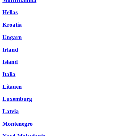
Storbritannia
Hellas
Kroatia
Ungarn
Irland
Island
Italia
Litauen
Luxemburg
Latvia
Montenegro