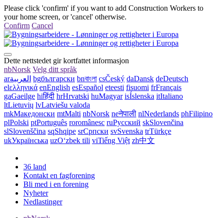
Please click 'confirm' if you want to add Construction Workers to
your home screen, or 'cancel' otherwise.
Confirm
Cancel
Dette nettstedet gir kortfattet informasjon
nb
Norsk
Velg ditt språk
ar
العربية
bg
български
bn
বাংলা
cs
Český
da
Dansk
de
Deutsch
el
ελληνικά
en
English
es
Español
et
eesti
fi
suomi
fr
Français
ga
Gaeilge
hi
हिंदी
hr
Hrvatski
hu
Magyar
is
Íslenska
it
Italiano
lt
Lietuvių
lv
Latviešu valoda
mk
Македонски
mt
Malti
nb
Norsk
ne
नेपाली
nl
Nederlands
ph
Filipino
pl
Polski
pt
Português
ro
românesc
ru
Русский
sk
Slovenčina
sl
Slovenščina
sq
Shqipe
sr
Српски
sv
Svenska
tr
Türkçe
uk
Українська
uz
Oʻzbek tili
vi
Tiếng Việt
zh
中文
36 land
Kontakt en fagforening
Bli med i en forening
Nyheter
Nedlastinger