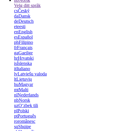
nb
Norsk
Velg ditt språk
cs
Český
da
Dansk
de
Deutsch
et
eesti
en
English
es
Español
ph
Filipino
fr
Français
ga
Gaeilge
hr
Hrvatski
is
Íslenska
it
Italiano
lv
Latviešu valoda
lt
Lietuvių
hu
Magyar
mt
Malti
nl
Nederlands
nb
Norsk
uz
Oʻzbek tili
pl
Polski
pt
Português
ro
românesc
sq
Shqipe