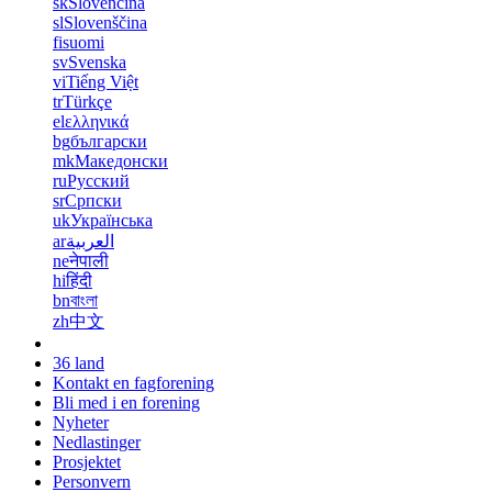
sk
Slovenčina
sl
Slovenščina
fi
suomi
sv
Svenska
vi
Tiếng Việt
tr
Türkçe
el
ελληνικά
bg
български
mk
Македонски
ru
Русский
sr
Српски
uk
Українська
ar
العربية
ne
नेपाली
hi
हिंदी
bn
বাংলা
zh
中文
36 land
Kontakt en fagforening
Bli med i en forening
Nyheter
Nedlastinger
Prosjektet
Personvern