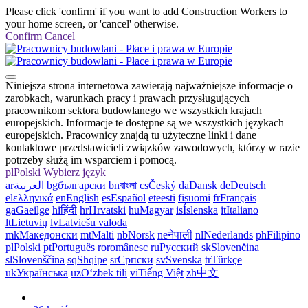
Please click 'confirm' if you want to add Construction Workers to
your home screen, or 'cancel' otherwise.
Confirm
Cancel
Niniejsza strona internetowa zawierają najważniejsze informacje o
zarobkach, warunkach pracy i prawach przysługujących
pracownikom sektora budowlanego we wszystkich krajach
europejskich. Informacje te dostępne są we wszystkich językach
europejskich. Pracownicy znajdą tu użyteczne linki i dane
kontaktowe przedstawicieli związków zawodowych, którzy w razie
potrzeby służą im wsparciem i pomocą.
pl
Polski
Wybierz język
ar
العربية
bg
български
bn
বাংলা
cs
Český
da
Dansk
de
Deutsch
el
ελληνικά
en
English
es
Español
et
eesti
fi
suomi
fr
Français
ga
Gaeilge
hi
हिंदी
hr
Hrvatski
hu
Magyar
is
Íslenska
it
Italiano
lt
Lietuvių
lv
Latviešu valoda
mk
Македонски
mt
Malti
nb
Norsk
ne
नेपाली
nl
Nederlands
ph
Filipino
pl
Polski
pt
Português
ro
românesc
ru
Русский
sk
Slovenčina
sl
Slovenščina
sq
Shqipe
sr
Српски
sv
Svenska
tr
Türkçe
uk
Українська
uz
Oʻzbek tili
vi
Tiếng Việt
zh
中文