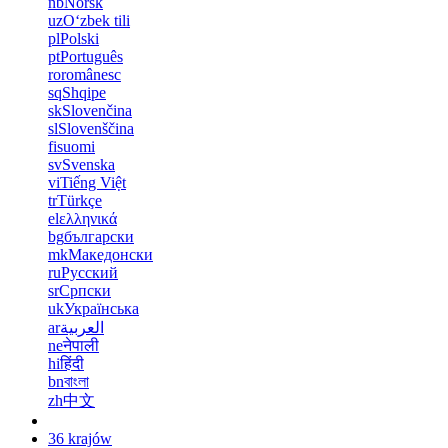
nb
Norsk
uz
Oʻzbek tili
pl
Polski
pt
Português
ro
românesc
sq
Shqipe
sk
Slovenčina
sl
Slovenščina
fi
suomi
sv
Svenska
vi
Tiếng Việt
tr
Türkçe
el
ελληνικά
bg
български
mk
Македонски
ru
Русский
sr
Српски
uk
Українська
ar
العربية
ne
नेपाली
hi
हिंदी
bn
বাংলা
zh
中文
36 krajów