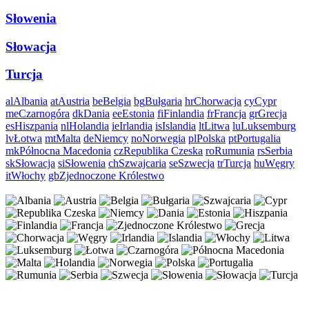
Słowenia
Słowacja
Turcja
al
Albania
at
Austria
be
Belgia
bg
Bułgaria
hr
Chorwacja
cy
Cypr
me
Czarnogóra
dk
Dania
ee
Estonia
fi
Finlandia
fr
Francja
gr
Grecja
es
Hiszpania
nl
Holandia
ie
Irlandia
is
Islandia
lt
Litwa
lu
Luksemburg
lv
Łotwa
mt
Malta
de
Niemcy
no
Norwegia
pl
Polska
pt
Portugalia
mk
Północna Macedonia
cz
Republika Czeska
ro
Rumunia
rs
Serbia
sk
Słowacja
si
Słowenia
ch
Szwajcaria
se
Szwecja
tr
Turcja
hu
Węgry
it
Włochy
gb
Zjednoczone Królestwo