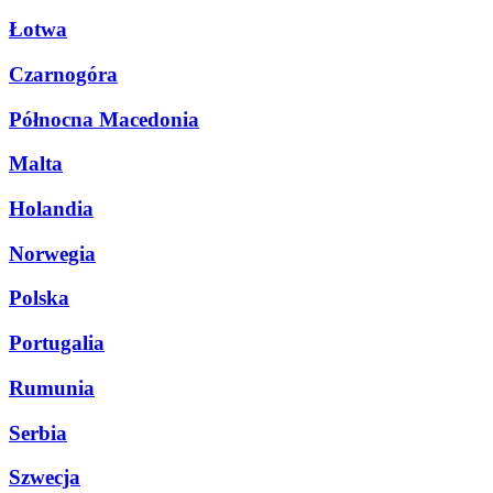
Łotwa
Czarnogóra
Północna Macedonia
Malta
Holandia
Norwegia
Polska
Portugalia
Rumunia
Serbia
Szwecja