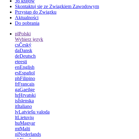
36 krajów
Skontaktuj się ze Związkiem Zawodowym
Przystąp do Związku
Aktualności
Do pobrania
pl
Polski
Wybierz język
cs
Český
da
Dansk
de
Deutsch
et
eesti
en
English
es
Español
ph
Filipino
fr
Français
ga
Gaeilge
hr
Hrvatski
is
Íslenska
it
Italiano
lv
Latviešu valoda
lt
Lietuvių
hu
Magyar
mt
Malti
nl
Nederlands