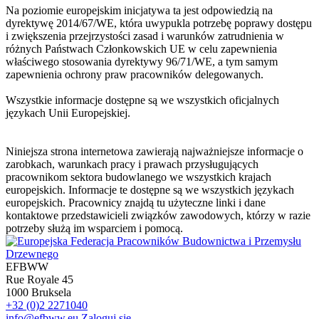
Na poziomie europejskim inicjatywa ta jest odpowiedzią na
dyrektywę 2014/67/WE, która uwypukla potrzebę poprawy dostępu
i zwiększenia przejrzystości zasad i warunków zatrudnienia w
różnych Państwach Członkowskich UE w celu zapewnienia
właściwego stosowania dyrektywy 96/71/WE, a tym samym
zapewnienia ochrony praw pracowników delegowanych.
Wszystkie informacje dostępne są we wszystkich oficjalnych
językach Unii Europejskiej.
Niniejsza strona internetowa zawierają najważniejsze informacje o
zarobkach, warunkach pracy i prawach przysługujących
pracownikom sektora budowlanego we wszystkich krajach
europejskich. Informacje te dostępne są we wszystkich językach
europejskich. Pracownicy znajdą tu użyteczne linki i dane
kontaktowe przedstawicieli związków zawodowych, którzy w razie
potrzeby służą im wsparciem i pomocą.
EFBWW
Rue Royale 45
1000 Bruksela
+32 (0)2 2271040
info@efbww.eu
Zaloguj się