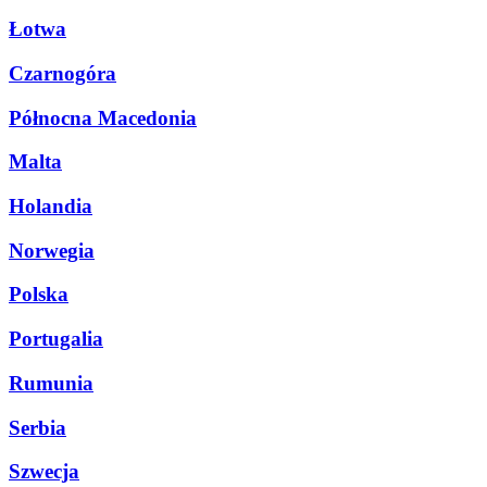
Łotwa
Czarnogóra
Północna Macedonia
Malta
Holandia
Norwegia
Polska
Portugalia
Rumunia
Serbia
Szwecja