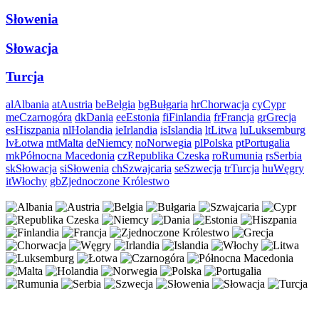
Słowenia
Słowacja
Turcja
al
Albania
at
Austria
be
Belgia
bg
Bułgaria
hr
Chorwacja
cy
Cypr
me
Czarnogóra
dk
Dania
ee
Estonia
fi
Finlandia
fr
Francja
gr
Grecja
es
Hiszpania
nl
Holandia
ie
Irlandia
is
Islandia
lt
Litwa
lu
Luksemburg
lv
Łotwa
mt
Malta
de
Niemcy
no
Norwegia
pl
Polska
pt
Portugalia
mk
Północna Macedonia
cz
Republika Czeska
ro
Rumunia
rs
Serbia
sk
Słowacja
si
Słowenia
ch
Szwajcaria
se
Szwecja
tr
Turcja
hu
Węgry
it
Włochy
gb
Zjednoczone Królestwo