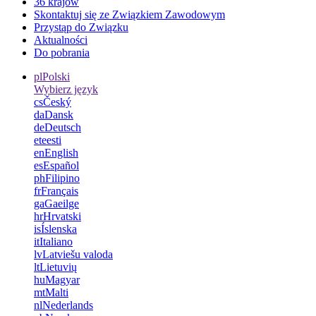
36 krajów
Skontaktuj się ze Związkiem Zawodowym
Przystąp do Związku
Aktualności
Do pobrania
pl
Polski
Wybierz język
cs
Český
da
Dansk
de
Deutsch
et
eesti
en
English
es
Español
ph
Filipino
fr
Français
ga
Gaeilge
hr
Hrvatski
is
Íslenska
it
Italiano
lv
Latviešu valoda
lt
Lietuvių
hu
Magyar
mt
Malti
nl
Nederlands