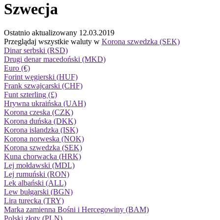
Szwecja
Ostatnio aktualizowany 12.03.2019
Przeglądaj wszystkie waluty w
Korona szwedzka (SEK)
Dinar serbski (RSD)
Drugi denar macedoński (MKD)
Euro (€)
Forint węgierski (HUF)
Frank szwajcarski (CHF)
Funt szterling (£)
Hrywna ukraińska (UAH)
Korona czeska (CZK)
Korona duńska (DKK)
Korona islandzka (ISK)
Korona norweska (NOK)
Korona szwedzka (SEK)
Kuna chorwacka (HRK)
Lej mołdawski (MDL)
Lej rumuński (RON)
Lek albański (ALL)
Lew bułgarski (BGN)
Lira turecka (TRY)
Marka zamienna Bośni i Hercegowiny (BAM)
Polski złoty (PLN)