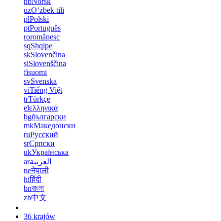
nb
Norsk
uz
Oʻzbek tili
pl
Polski
pt
Português
ro
românesc
sq
Shqipe
sk
Slovenčina
sl
Slovenščina
fi
suomi
sv
Svenska
vi
Tiếng Việt
tr
Türkçe
el
ελληνικά
bg
български
mk
Македонски
ru
Русский
sr
Српски
uk
Українська
ar
العربية
ne
नेपाली
hi
हिंदी
bn
বাংলা
zh
中文
36 krajów