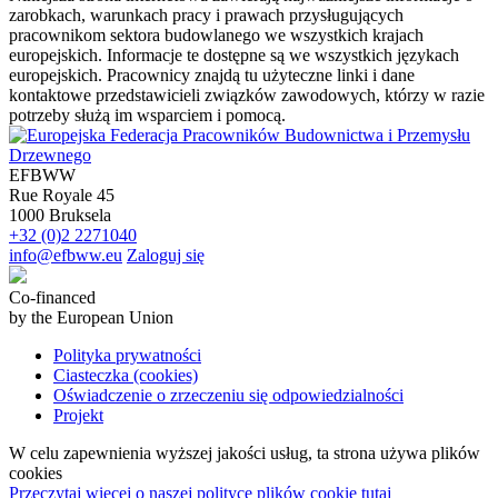
zarobkach, warunkach pracy i prawach przysługujących
pracownikom sektora budowlanego we wszystkich krajach
europejskich. Informacje te dostępne są we wszystkich językach
europejskich. Pracownicy znajdą tu użyteczne linki i dane
kontaktowe przedstawicieli związków zawodowych, którzy w razie
potrzeby służą im wsparciem i pomocą.
EFBWW
Rue Royale 45
1000 Bruksela
+32 (0)2 2271040
info@efbww.eu
Zaloguj się
Co-financed
by the European Union
Polityka prywatności
Ciasteczka (cookies)
Oświadczenie o zrzeczeniu się odpowiedzialności
Projekt
W celu zapewnienia wyższej jakości usług, ta strona używa plików
cookies
Przeczytaj więcej o naszej polityce plików cookie tutaj