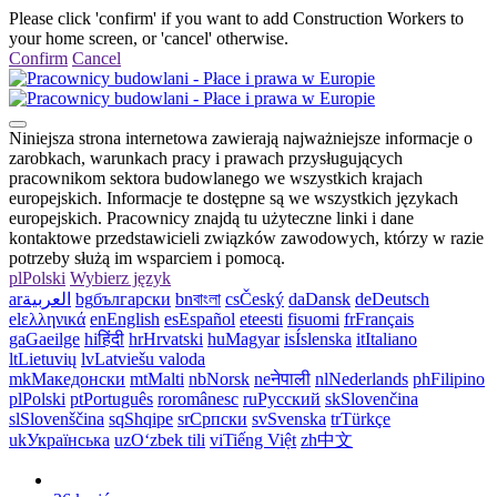
Please click 'confirm' if you want to add Construction Workers to
your home screen, or 'cancel' otherwise.
Confirm
Cancel
Niniejsza strona internetowa zawierają najważniejsze informacje o
zarobkach, warunkach pracy i prawach przysługujących
pracownikom sektora budowlanego we wszystkich krajach
europejskich. Informacje te dostępne są we wszystkich językach
europejskich. Pracownicy znajdą tu użyteczne linki i dane
kontaktowe przedstawicieli związków zawodowych, którzy w razie
potrzeby służą im wsparciem i pomocą.
pl
Polski
Wybierz język
ar
العربية
bg
български
bn
বাংলা
cs
Český
da
Dansk
de
Deutsch
el
ελληνικά
en
English
es
Español
et
eesti
fi
suomi
fr
Français
ga
Gaeilge
hi
हिंदी
hr
Hrvatski
hu
Magyar
is
Íslenska
it
Italiano
lt
Lietuvių
lv
Latviešu valoda
mk
Македонски
mt
Malti
nb
Norsk
ne
नेपाली
nl
Nederlands
ph
Filipino
pl
Polski
pt
Português
ro
românesc
ru
Русский
sk
Slovenčina
sl
Slovenščina
sq
Shqipe
sr
Српски
sv
Svenska
tr
Türkçe
uk
Українська
uz
Oʻzbek tili
vi
Tiếng Việt
zh
中文