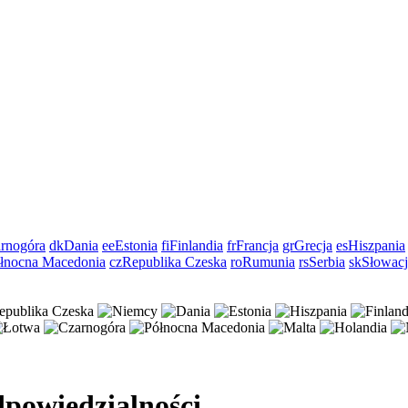
rnogóra
dk
Dania
ee
Estonia
fi
Finlandia
fr
Francja
gr
Grecja
es
Hiszpania
łnocna Macedonia
cz
Republika Czeska
ro
Rumunia
rs
Serbia
sk
Słowacj
dpowiedzialności