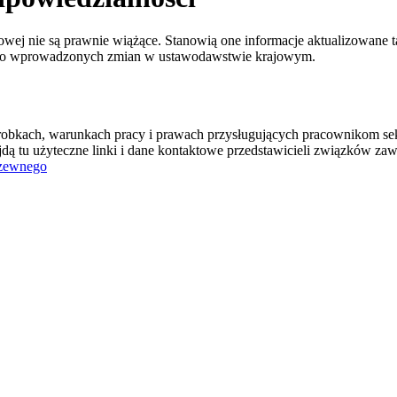
towej
nie są prawnie wiążące
. Stanowią one informacje aktualizowane
tnio wprowadzonych zmian w ustawodawstwie krajowym.
 zarobkach, warunkach pracy i prawach przysługujących pracownikom se
jdą tu użyteczne linki i dane kontaktowe przedstawicieli związków z