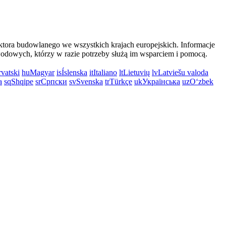
ktora budowlanego we wszystkich krajach europejskich. Informacje
awodowych, którzy w razie potrzeby służą im wsparciem i pomocą.
vatski
hu
Magyar
is
Íslenska
it
Italiano
lt
Lietuvių
lv
Latviešu valoda
a
sq
Shqipe
sr
Српски
sv
Svenska
tr
Türkçe
uk
Українська
uz
Oʻzbek