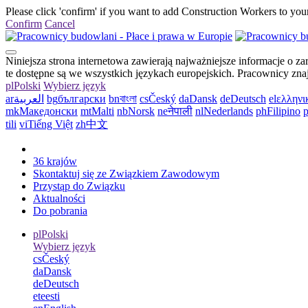
Please click 'confirm' if you want to add Construction Workers to your
Confirm
Cancel
Niniejsza strona internetowa zawierają najważniejsze informacje o
te dostępne są we wszystkich językach europejskich. Pracownicy zna
pl
Polski
Wybierz język
ar
العربية
bg
български
bn
বাংলা
cs
Český
da
Dansk
de
Deutsch
el
ελληνι
mk
Македонски
mt
Malti
nb
Norsk
ne
नेपाली
nl
Nederlands
ph
Filipino
p
tili
vi
Tiếng Việt
zh
中文
36 krajów
Skontaktuj się ze Związkiem Zawodowym
Przystąp do Związku
Aktualności
Do pobrania
pl
Polski
Wybierz język
cs
Český
da
Dansk
de
Deutsch
et
eesti