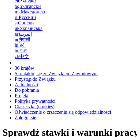
el
ελληνικά
bg
български
mk
Македонски
ru
Русский
sr
Српски
uk
Українська
ar
العربية
ne
नेपाली
hi
हिंदी
bn
বাংলা
zh
中文
36 krajów
Skontaktuj się ze Związkiem Zawodowym
Przystąp do Związku
Aktualności
Do pobrania
Projekt
Polityka prywatności
Ciasteczka (cookies)
Oświadczenie o zrzeczeniu się odpowiedzialności
Zaloguj się
Sprawdź stawki i warunki prac