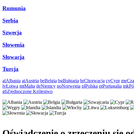
Rumunia
Serbia
Szwecja
Słowenia
Słowacja
Turcja
al
Albania
at
Austria
be
Belgia
bg
Bułgaria
hr
Chorwacja
cy
Cypr
me
Cza
lv
Łotwa
mt
Malta
de
Niemcy
no
Norwegia
pl
Polska
pt
Portugalia
mk
Pó
gb
Zjednoczone Królestwo
Oświadczenie o zrzeczeniu się o