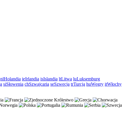
nl
Holandia
ie
Irlandia
is
Islandia
lt
Litwa
lu
Luksemburg
a
si
Słowenia
ch
Szwajcaria
se
Szwecja
tr
Turcja
hu
Węgry
it
Włochy