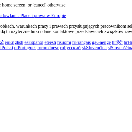
 home screen, or 'cancel' otherwise.
 zarobkach, warunkach pracy i prawach przysługujących pracownikom se
jdą tu użyteczne linki i dane kontaktowe przedstawicieli związków z
κά
en
English
es
Español
et
eesti
fi
suomi
fr
Français
ga
Gaeilge
hi
हिंदी
hr
Hr
l
Polski
pt
Português
ro
românesc
ru
Русский
sk
Slovenčina
sl
Slovenščin