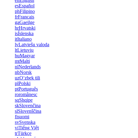
en
English
es
Español
ph
Filipino
fr
Français
ga
Gaeilge
hr
Hrvatski
is
Íslenska
it
Italiano
lv
Latviešu valoda
lt
Lietuvių
hu
Magyar
mt
Malti
nl
Nederlands
nb
Norsk
uz
Oʻzbek tili
pl
Polski
pt
Português
ro
românesc
sq
Shqipe
sk
Slovenčina
sl
Slovenščina
fi
suomi
sv
Svenska
vi
Tiếng Việt
tr
Türkçe