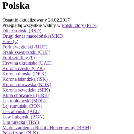
Polska
Ostatnio aktualizowany 24.02.2017
Przeglądaj wszystkie waluty w
Polski złoty (PLN)
Dinar serbski (RSD)
Drugi denar macedoński (MKD)
Euro (€)
Forint węgierski (HUF)
Frank szwajcarski (CHF)
Funt szterling (£)
Hrywna ukraińska (UAH)
Korona czeska (CZK)
Korona duńska (DKK)
Korona islandzka (ISK)
Korona norweska (NOK)
Korona szwedzka (SEK)
Kuna chorwacka (HRK)
Lej mołdawski (MDL)
Lej rumuński (RON)
Lek albański (ALL)
Lew bułgarski (BGN)
Lira turecka (TRY)
Marka zamienna Bośni i Hercegowiny (BAM)
Polski złoty (PLN)