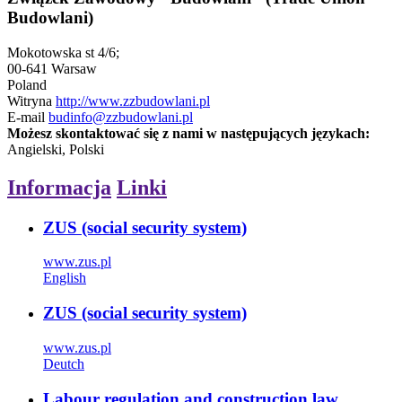
Budowlani)
Mokotowska st 4/6;
00-641 Warsaw
Poland
Witryna
http://www.zzbudowlani.pl
E-mail
budinfo@zzbudowlani.pl
Możesz skontaktować się z nami w następujących językach:
Angielski, Polski
Informacja
Linki
ZUS (social security system)
www.zus.pl
English
ZUS (social security system)
www.zus.pl
Deutch
Labour regulation and construction law