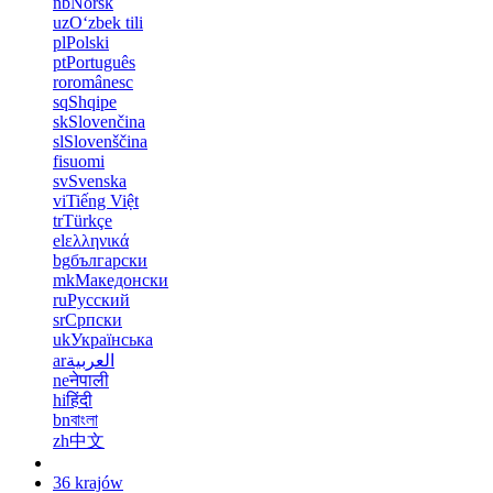
nb
Norsk
uz
Oʻzbek tili
pl
Polski
pt
Português
ro
românesc
sq
Shqipe
sk
Slovenčina
sl
Slovenščina
fi
suomi
sv
Svenska
vi
Tiếng Việt
tr
Türkçe
el
ελληνικά
bg
български
mk
Македонски
ru
Русский
sr
Српски
uk
Українська
ar
العربية
ne
नेपाली
hi
हिंदी
bn
বাংলা
zh
中文
36 krajów