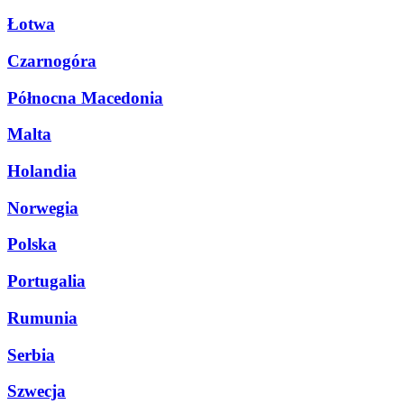
Łotwa
Czarnogóra
Północna Macedonia
Malta
Holandia
Norwegia
Polska
Portugalia
Rumunia
Serbia
Szwecja