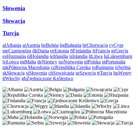
Słowenia
Słowacja
Turcja
al
Albania
at
Austria
be
Belgia
bg
Bułgaria
hr
Chorwacja
cy
Cypr
me
Czarnogóra
dk
Dania
ee
Estonia
fi
Finlandia
fr
Francja
gr
Grecja
es
Hiszpania
nl
Holandia
ie
Irlandia
is
Islandia
lt
Litwa
lu
Luksemburg
lv
Łotwa
mt
Malta
de
Niemcy
no
Norwegia
pl
Polska
pt
Portugalia
mk
Północna Macedonia
cz
Republika Czeska
ro
Rumunia
rs
Serbia
sk
Słowacja
si
Słowenia
ch
Szwajcaria
se
Szwecja
tr
Turcja
hu
Węgry
it
Włochy
gb
Zjednoczone Królestwo