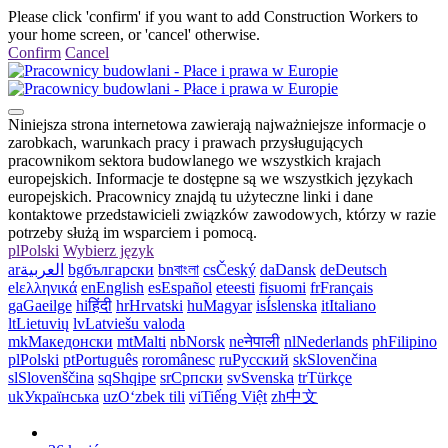
Please click 'confirm' if you want to add Construction Workers to
your home screen, or 'cancel' otherwise.
Confirm
Cancel
Niniejsza strona internetowa zawierają najważniejsze informacje o
zarobkach, warunkach pracy i prawach przysługujących
pracownikom sektora budowlanego we wszystkich krajach
europejskich. Informacje te dostępne są we wszystkich językach
europejskich. Pracownicy znajdą tu użyteczne linki i dane
kontaktowe przedstawicieli związków zawodowych, którzy w razie
potrzeby służą im wsparciem i pomocą.
pl
Polski
Wybierz język
ar
العربية
bg
български
bn
বাংলা
cs
Český
da
Dansk
de
Deutsch
el
ελληνικά
en
English
es
Español
et
eesti
fi
suomi
fr
Français
ga
Gaeilge
hi
हिंदी
hr
Hrvatski
hu
Magyar
is
Íslenska
it
Italiano
lt
Lietuvių
lv
Latviešu valoda
mk
Македонски
mt
Malti
nb
Norsk
ne
नेपाली
nl
Nederlands
ph
Filipino
pl
Polski
pt
Português
ro
românesc
ru
Русский
sk
Slovenčina
sl
Slovenščina
sq
Shqipe
sr
Српски
sv
Svenska
tr
Türkçe
uk
Українська
uz
Oʻzbek tili
vi
Tiếng Việt
zh
中文