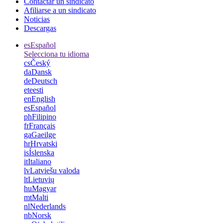
Contactar un sindicato
Afiliarse a un sindicato
Noticias
Descargas
es
Español
Selecciona tu idioma
cs
Český
da
Dansk
de
Deutsch
et
eesti
en
English
es
Español
ph
Filipino
fr
Français
ga
Gaeilge
hr
Hrvatski
is
Íslenska
it
Italiano
lv
Latviešu valoda
lt
Lietuvių
hu
Magyar
mt
Malti
nl
Nederlands
nb
Norsk