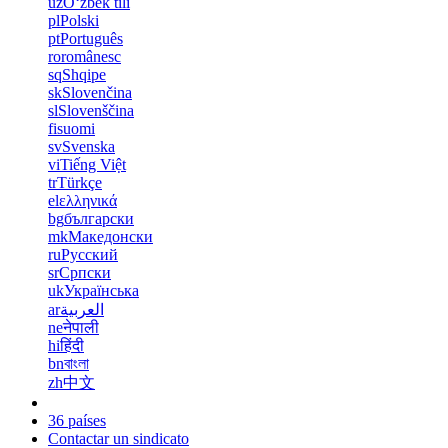
uz
Oʻzbek tili
pl
Polski
pt
Português
ro
românesc
sq
Shqipe
sk
Slovenčina
sl
Slovenščina
fi
suomi
sv
Svenska
vi
Tiếng Việt
tr
Türkçe
el
ελληνικά
bg
български
mk
Македонски
ru
Русский
sr
Српски
uk
Українська
ar
العربية
ne
नेपाली
hi
हिंदी
bn
বাংলা
zh
中文
36 países
Contactar un sindicato