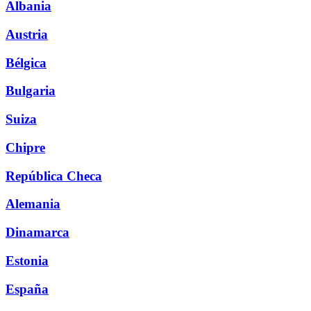
Albania
Austria
Bélgica
Bulgaria
Suiza
Chipre
República Checa
Alemania
Dinamarca
Estonia
España