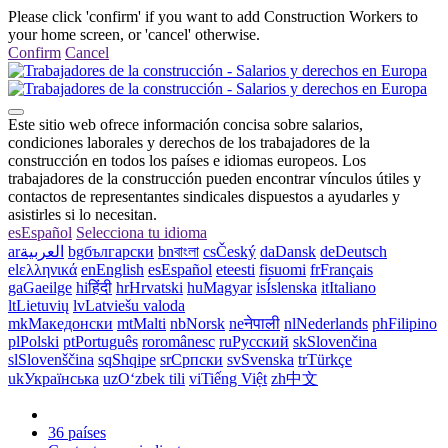
Please click 'confirm' if you want to add Construction Workers to
your home screen, or 'cancel' otherwise.
Confirm
Cancel
Este sitio web ofrece información concisa sobre salarios,
condiciones laborales y derechos de los trabajadores de la
construcción en todos los países e idiomas europeos. Los
trabajadores de la construcción pueden encontrar vínculos útiles y
contactos de representantes sindicales dispuestos a ayudarles y
asistirles si lo necesitan.
es
Español
Selecciona tu idioma
ar
العربية
bg
български
bn
বাংলা
cs
Český
da
Dansk
de
Deutsch
el
ελληνικά
en
English
es
Español
et
eesti
fi
suomi
fr
Français
ga
Gaeilge
hi
हिंदी
hr
Hrvatski
hu
Magyar
is
Íslenska
it
Italiano
lt
Lietuvių
lv
Latviešu valoda
mk
Македонски
mt
Malti
nb
Norsk
ne
नेपाली
nl
Nederlands
ph
Filipino
pl
Polski
pt
Português
ro
românesc
ru
Русский
sk
Slovenčina
sl
Slovenščina
sq
Shqipe
sr
Српски
sv
Svenska
tr
Türkçe
uk
Українська
uz
Oʻzbek tili
vi
Tiếng Việt
zh
中文
36 países