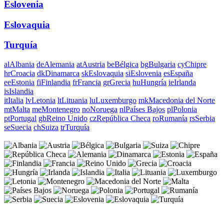
Eslovenia
Eslovaquia
Turquía
al
Albania
de
Alemania
at
Austria
be
Bélgica
bg
Bulgaria
cy
Chipre
hr
Croacia
dk
Dinamarca
sk
Eslovaquia
si
Eslovenia
es
España
ee
Estonia
fi
Finlandia
fr
Francia
gr
Grecia
hu
Hungría
ie
Irlanda
is
Islandia
it
Italia
lv
Letonia
lt
Lituania
lu
Luxemburgo
mk
Macedonia del Norte
mt
Malta
me
Montenegro
no
Noruega
nl
Países Bajos
pl
Polonia
pt
Portugal
gb
Reino Unido
cz
República Checa
ro
Rumanía
rs
Serbia
se
Suecia
ch
Suiza
tr
Turquía