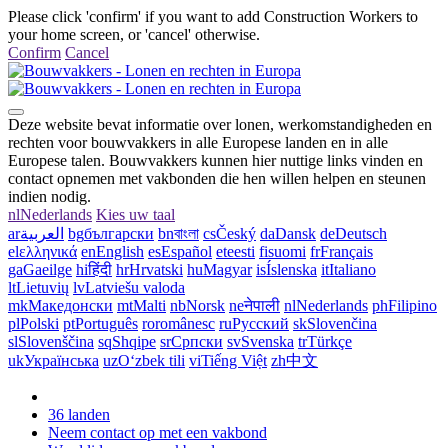
Please click 'confirm' if you want to add Construction Workers to
your home screen, or 'cancel' otherwise.
Confirm
Cancel
Deze website bevat informatie over lonen, werkomstandigheden en
rechten voor bouwvakkers in alle Europese landen en in alle
Europese talen. Bouwvakkers kunnen hier nuttige links vinden en
contact opnemen met vakbonden die hen willen helpen en steunen
indien nodig.
nl
Nederlands
Kies uw taal
ar
العربية
bg
български
bn
বাংলা
cs
Český
da
Dansk
de
Deutsch
el
ελληνικά
en
English
es
Español
et
eesti
fi
suomi
fr
Français
ga
Gaeilge
hi
हिंदी
hr
Hrvatski
hu
Magyar
is
Íslenska
it
Italiano
lt
Lietuvių
lv
Latviešu valoda
mk
Македонски
mt
Malti
nb
Norsk
ne
नेपाली
nl
Nederlands
ph
Filipino
pl
Polski
pt
Português
ro
românesc
ru
Русский
sk
Slovenčina
sl
Slovenščina
sq
Shqipe
sr
Српски
sv
Svenska
tr
Türkçe
uk
Українська
uz
Oʻzbek tili
vi
Tiếng Việt
zh
中文
36 landen
Neem contact op met een vakbond