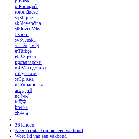
pl
Polski
pt
Português
ro
românesc
sq
Shqipe
sk
Slovenčina
sl
Slovenščina
fi
suomi
sv
Svenska
vi
Tiếng Việt
tr
Türkçe
el
ελληνικά
bg
български
mk
Македонски
ru
Русский
sr
Српски
uk
Українська
ar
العربية
ne
नेपाली
hi
हिंदी
bn
বাংলা
zh
中文
36 landen
Neem contact op met een vakbond
Word lid van een vakbond