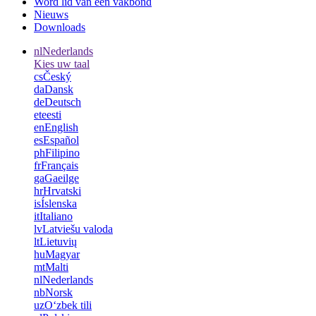
Word lid van een vakbond
Nieuws
Downloads
nl
Nederlands
Kies uw taal
cs
Český
da
Dansk
de
Deutsch
et
eesti
en
English
es
Español
ph
Filipino
fr
Français
ga
Gaeilge
hr
Hrvatski
is
Íslenska
it
Italiano
lv
Latviešu valoda
lt
Lietuvių
hu
Magyar
mt
Malti
nl
Nederlands
nb
Norsk
uz
Oʻzbek tili