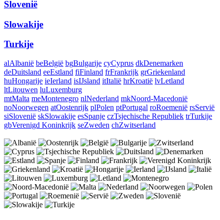
Slovenië
Slowakije
Turkije
al
Albanië
be
België
bg
Bulgarije
cy
Cyprus
dk
Denemarken
de
Duitsland
ee
Estland
fi
Finland
fr
Frankrijk
gr
Griekenland
hu
Hongarije
ie
Ierland
is
IJsland
it
Italië
hr
Kroatië
lv
Letland
lt
Litouwen
lu
Luxemburg
mt
Malta
me
Montenegro
nl
Nederland
mk
Noord-Macedonië
no
Noorwegen
at
Oostenrijk
pl
Polen
pt
Portugal
ro
Roemenië
rs
Servië
si
Slovenië
sk
Slowakije
es
Spanje
cz
Tsjechische Republiek
tr
Turkije
gb
Verenigd Koninkrijk
se
Zweden
ch
Zwitserland