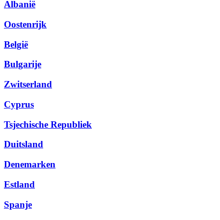
Albanië
Oostenrijk
België
Bulgarije
Zwitserland
Cyprus
Tsjechische Republiek
Duitsland
Denemarken
Estland
Spanje