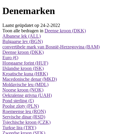
Denemarken
Laatst geüpdatet op 24-2-2022
Toon alle bedragen in
Deense kroon (DKK)
Albanese lek (ALL)
Bulgaarse lev (BGN)
convertibele mark van Bosnië-Herzegovina (BAM)
Deense kroon (DKK)
Euro (€)
Hongaarse forint (HUF)
IJslandse kroon (ISK)
Kroatische kuna (HRK)
Macedonische denar (MKD)
Moldavische leu (MDL)
Noorse kroon (NOK)
Oekraïense grivna (UAH)
Pond sterling (£)
Poolse zloty (PLN)
Roemeense leu (RON)
Servische dinar (RSD)
Tsjechische kroon (CZK)
Turkse lira (TRY)
Zweedse kroon (SEK)