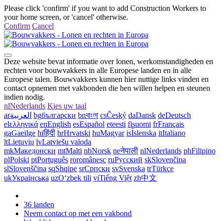
Please click 'confirm' if you want to add Construction Workers to
your home screen, or 'cancel' otherwise.
Confirm
Cancel
Deze website bevat informatie over lonen, werkomstandigheden en
rechten voor bouwvakkers in alle Europese landen en in alle
Europese talen. Bouwvakkers kunnen hier nuttige links vinden en
contact opnemen met vakbonden die hen willen helpen en steunen
indien nodig.
nl
Nederlands
Kies uw taal
ar
العربية
bg
български
bn
বাংলা
cs
Český
da
Dansk
de
Deutsch
el
ελληνικά
en
English
es
Español
et
eesti
fi
suomi
fr
Français
ga
Gaeilge
hi
हिंदी
hr
Hrvatski
hu
Magyar
is
Íslenska
it
Italiano
lt
Lietuvių
lv
Latviešu valoda
mk
Македонски
mt
Malti
nb
Norsk
ne
नेपाली
nl
Nederlands
ph
Filipino
pl
Polski
pt
Português
ro
românesc
ru
Русский
sk
Slovenčina
sl
Slovenščina
sq
Shqipe
sr
Српски
sv
Svenska
tr
Türkçe
uk
Українська
uz
Oʻzbek tili
vi
Tiếng Việt
zh
中文
36 landen
Neem contact op met een vakbond