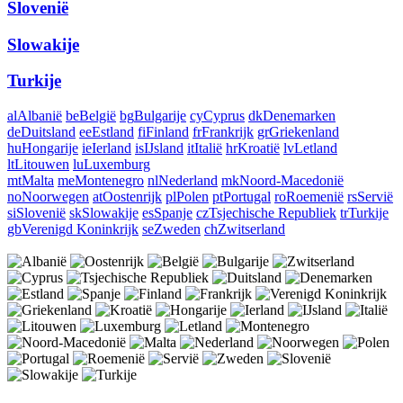
Slovenië
Slowakije
Turkije
al
Albanië
be
België
bg
Bulgarije
cy
Cyprus
dk
Denemarken
de
Duitsland
ee
Estland
fi
Finland
fr
Frankrijk
gr
Griekenland
hu
Hongarije
ie
Ierland
is
IJsland
it
Italië
hr
Kroatië
lv
Letland
lt
Litouwen
lu
Luxemburg
mt
Malta
me
Montenegro
nl
Nederland
mk
Noord-Macedonië
no
Noorwegen
at
Oostenrijk
pl
Polen
pt
Portugal
ro
Roemenië
rs
Servië
si
Slovenië
sk
Slowakije
es
Spanje
cz
Tsjechische Republiek
tr
Turkije
gb
Verenigd Koninkrijk
se
Zweden
ch
Zwitserland