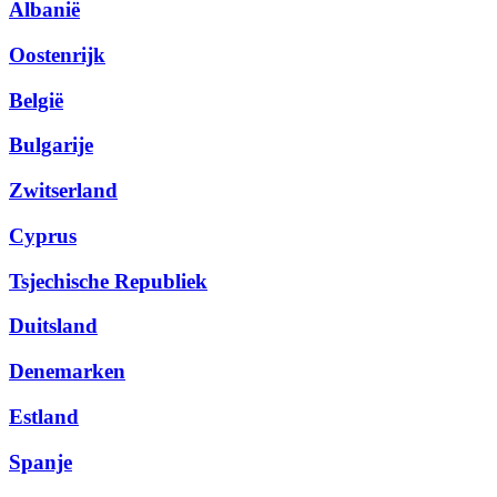
Albanië
Oostenrijk
België
Bulgarije
Zwitserland
Cyprus
Tsjechische Republiek
Duitsland
Denemarken
Estland
Spanje