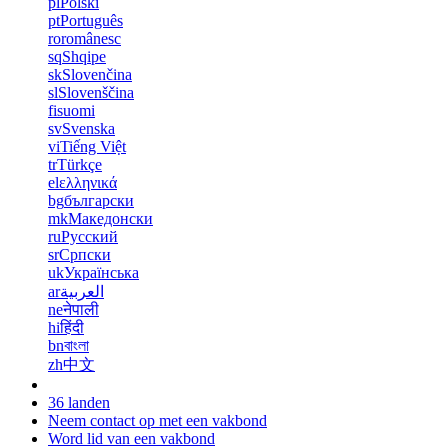
pl
Polski
pt
Português
ro
românesc
sq
Shqipe
sk
Slovenčina
sl
Slovenščina
fi
suomi
sv
Svenska
vi
Tiếng Việt
tr
Türkçe
el
ελληνικά
bg
български
mk
Македонски
ru
Русский
sr
Српски
uk
Українська
ar
العربية
ne
नेपाली
hi
हिंदी
bn
বাংলা
zh
中文
36 landen
Neem contact op met een vakbond
Word lid van een vakbond