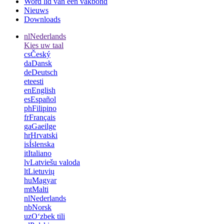
Word lid van een vakbond
Nieuws
Downloads
nl
Nederlands
Kies uw taal
cs
Český
da
Dansk
de
Deutsch
et
eesti
en
English
es
Español
ph
Filipino
fr
Français
ga
Gaeilge
hr
Hrvatski
is
Íslenska
it
Italiano
lv
Latviešu valoda
lt
Lietuvių
hu
Magyar
mt
Malti
nl
Nederlands
nb
Norsk
uz
Oʻzbek tili