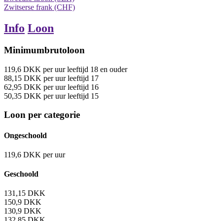
Zwitserse frank (CHF)
Info
Loon
Minimumbrutoloon
119,6
DKK
per uur
leeftijd 18 en ouder
88,15
DKK
per uur
leeftijd 17
62,95
DKK
per uur
leeftijd 16
50,35
DKK
per uur
leeftijd 15
Loon per categorie
Ongeschoold
119,6
DKK
per uur
Geschoold
131,15
DKK
150,9
DKK
130,9
DKK
132,85
DKK