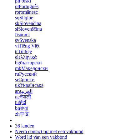
pl
Polski
pt
Português
ro
românesc
sq
Shqipe
sk
Slovenčina
sl
Slovenščina
fi
suomi
sv
Svenska
vi
Tiếng Việt
tr
Türkçe
el
ελληνικά
bg
български
mk
Македонски
ru
Русский
sr
Српски
uk
Українська
ar
العربية
ne
नेपाली
hi
हिंदी
bn
বাংলা
zh
中文
36 landen
Neem contact op met een vakbond
Word lid van een vakbond