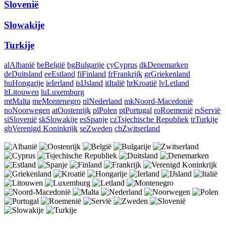
Slovenië
Slowakije
Turkije
al
Albanië
be
België
bg
Bulgarije
cy
Cyprus
dk
Denemarken
de
Duitsland
ee
Estland
fi
Finland
fr
Frankrijk
gr
Griekenland
hu
Hongarije
ie
Ierland
is
IJsland
it
Italië
hr
Kroatië
lv
Letland
lt
Litouwen
lu
Luxemburg
mt
Malta
me
Montenegro
nl
Nederland
mk
Noord-Macedonië
no
Noorwegen
at
Oostenrijk
pl
Polen
pt
Portugal
ro
Roemenië
rs
Servië
si
Slovenië
sk
Slowakije
es
Spanje
cz
Tsjechische Republiek
tr
Turkije
gb
Verenigd Koninkrijk
se
Zweden
ch
Zwitserland