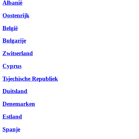
Albanië
Oostenrijk
België
Bulgarije
Zwitserland
Cyprus
Tsjechische Republiek
Duitsland
Denemarken
Estland
Spanje