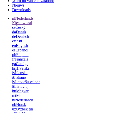
Word lid van een vakbond
Nieuws
Downloads
nl
Nederlands
Kies uw taal
cs
Český
da
Dansk
de
Deutsch
et
eesti
en
English
es
Español
ph
Filipino
fr
Français
ga
Gaeilge
hr
Hrvatski
is
Íslenska
it
Italiano
lv
Latviešu valoda
lt
Lietuvių
hu
Magyar
mt
Malti
nl
Nederlands
nb
Norsk
uz
Oʻzbek tili