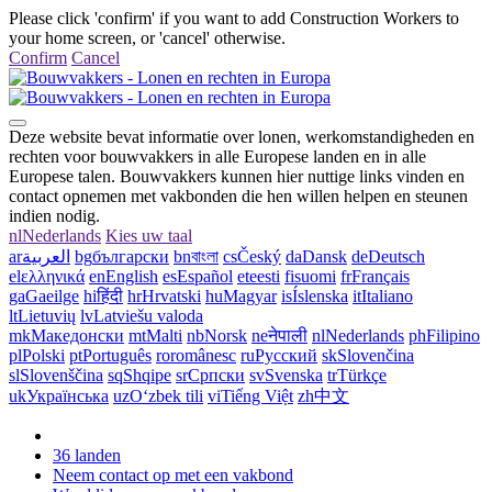
Please click 'confirm' if you want to add Construction Workers to
your home screen, or 'cancel' otherwise.
Confirm
Cancel
Deze website bevat informatie over lonen, werkomstandigheden en
rechten voor bouwvakkers in alle Europese landen en in alle
Europese talen. Bouwvakkers kunnen hier nuttige links vinden en
contact opnemen met vakbonden die hen willen helpen en steunen
indien nodig.
nl
Nederlands
Kies uw taal
ar
العربية
bg
български
bn
বাংলা
cs
Český
da
Dansk
de
Deutsch
el
ελληνικά
en
English
es
Español
et
eesti
fi
suomi
fr
Français
ga
Gaeilge
hi
हिंदी
hr
Hrvatski
hu
Magyar
is
Íslenska
it
Italiano
lt
Lietuvių
lv
Latviešu valoda
mk
Македонски
mt
Malti
nb
Norsk
ne
नेपाली
nl
Nederlands
ph
Filipino
pl
Polski
pt
Português
ro
românesc
ru
Русский
sk
Slovenčina
sl
Slovenščina
sq
Shqipe
sr
Српски
sv
Svenska
tr
Türkçe
uk
Українська
uz
Oʻzbek tili
vi
Tiếng Việt
zh
中文
36 landen
Neem contact op met een vakbond