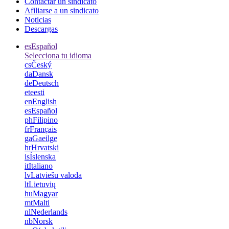
Contactar un sindicato
Afiliarse a un sindicato
Noticias
Descargas
es
Español
Selecciona tu idioma
cs
Český
da
Dansk
de
Deutsch
et
eesti
en
English
es
Español
ph
Filipino
fr
Français
ga
Gaeilge
hr
Hrvatski
is
Íslenska
it
Italiano
lv
Latviešu valoda
lt
Lietuvių
hu
Magyar
mt
Malti
nl
Nederlands
nb
Norsk