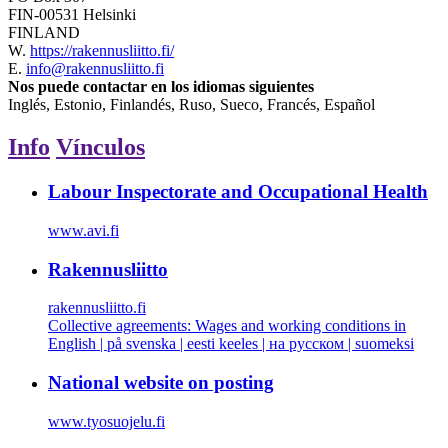
FIN-00531 Helsinki
FINLAND
W.
https://rakennusliitto.fi/
E.
info@rakennusliitto.fi
Nos puede contactar en los idiomas siguientes
Inglés, Estonio, Finlandés, Ruso, Sueco, Francés, Español
Info
Vínculos
Labour Inspectorate and Occupational Health
www.avi.fi
Rakennusliitto
rakennusliitto.fi
Collective agreements: Wages and working conditions in
English | på svenska | eesti keeles | на русском | suomeksi
National website on posting
www.tyosuojelu.fi