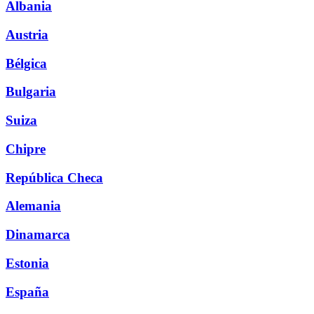
Albania
Austria
Bélgica
Bulgaria
Suiza
Chipre
República Checa
Alemania
Dinamarca
Estonia
España