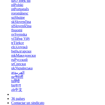
uz
Oʻzbek tili
pl
Polski
pt
Português
ro
românesc
sq
Shqipe
sk
Slovenčina
sl
Slovenščina
fi
suomi
sv
Svenska
vi
Tiếng Việt
tr
Türkçe
el
ελληνικά
bg
български
mk
Македонски
ru
Русский
sr
Српски
uk
Українська
ar
العربية
ne
नेपाली
hi
हिंदी
bn
বাংলা
zh
中文
36 países
Contactar un sindicato