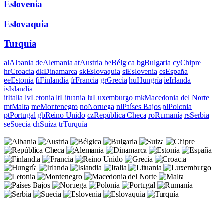
Eslovenia
Eslovaquia
Turquía
al
Albania
de
Alemania
at
Austria
be
Bélgica
bg
Bulgaria
cy
Chipre
hr
Croacia
dk
Dinamarca
sk
Eslovaquia
si
Eslovenia
es
España
ee
Estonia
fi
Finlandia
fr
Francia
gr
Grecia
hu
Hungría
ie
Irlanda
is
Islandia
it
Italia
lv
Letonia
lt
Lituania
lu
Luxemburgo
mk
Macedonia del Norte
mt
Malta
me
Montenegro
no
Noruega
nl
Países Bajos
pl
Polonia
pt
Portugal
gb
Reino Unido
cz
República Checa
ro
Rumanía
rs
Serbia
se
Suecia
ch
Suiza
tr
Turquía