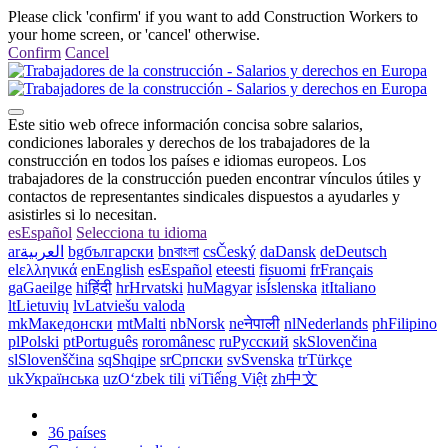
Please click 'confirm' if you want to add Construction Workers to
your home screen, or 'cancel' otherwise.
Confirm
Cancel
Este sitio web ofrece información concisa sobre salarios,
condiciones laborales y derechos de los trabajadores de la
construcción en todos los países e idiomas europeos. Los
trabajadores de la construcción pueden encontrar vínculos útiles y
contactos de representantes sindicales dispuestos a ayudarles y
asistirles si lo necesitan.
es
Español
Selecciona tu idioma
ar
العربية
bg
български
bn
বাংলা
cs
Český
da
Dansk
de
Deutsch
el
ελληνικά
en
English
es
Español
et
eesti
fi
suomi
fr
Français
ga
Gaeilge
hi
हिंदी
hr
Hrvatski
hu
Magyar
is
Íslenska
it
Italiano
lt
Lietuvių
lv
Latviešu valoda
mk
Македонски
mt
Malti
nb
Norsk
ne
नेपाली
nl
Nederlands
ph
Filipino
pl
Polski
pt
Português
ro
românesc
ru
Русский
sk
Slovenčina
sl
Slovenščina
sq
Shqipe
sr
Српски
sv
Svenska
tr
Türkçe
uk
Українська
uz
Oʻzbek tili
vi
Tiếng Việt
zh
中文
36 países