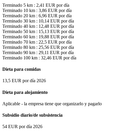
Terminado
5
km
:
2,41
EUR
por día
Terminado
10
km
:
3,86
EUR
por día
Terminado
20
km
:
6,96
EUR
por día
Terminado
30
km
:
10,14
EUR
por día
Terminado
40
km
:
12,48
EUR
por día
Terminado
50
km
:
15,13
EUR
por día
Terminado
60
km
:
19,88
EUR
por día
Terminado
70
km
:
22,5
EUR
por día
Terminado
80
km
:
25,56
EUR
por día
Terminado
90
km
:
29,11
EUR
por día
Terminado
100
km
:
32,46
EUR
por día
Dieta para comidas
13,5
EUR
por día
2026
Dieta para alojamiento
Aplicable
- la empresa tiene que organizarlo y pagarlo
Subsidio diario/de subsistencia
54
EUR
por día
2026