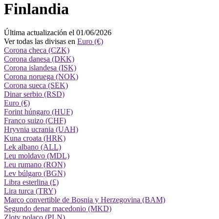
Finlandia
Última actualización el 01/06/2026
Ver todas las divisas en
Euro (€)
Corona checa (CZK)
Corona danesa (DKK)
Corona islandesa (ISK)
Corona noruega (NOK)
Corona sueca (SEK)
Dinar serbio (RSD)
Euro (€)
Forint húngaro (HUF)
Franco suizo (CHF)
Hryvnia ucrania (UAH)
Kuna croata (HRK)
Lek albano (ALL)
Leu moldavo (MDL)
Leu rumano (RON)
Lev búlgaro (BGN)
Libra esterlina (£)
Lira turca (TRY)
Marco convertible de Bosnia y Herzegovina (BAM)
Segundo denar macedonio (MKD)
Zloty polaco (PLN)