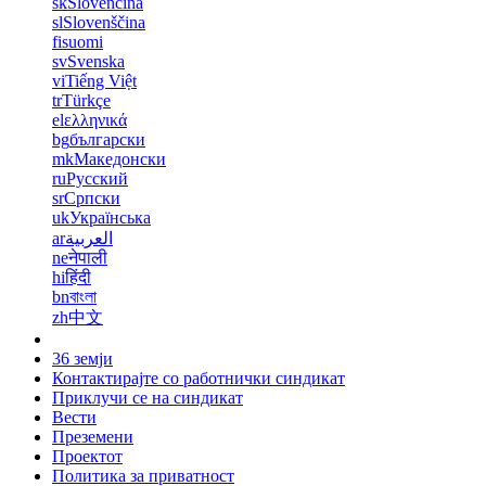
sk
Slovenčina
sl
Slovenščina
fi
suomi
sv
Svenska
vi
Tiếng Việt
tr
Türkçe
el
ελληνικά
bg
български
mk
Македонски
ru
Русский
sr
Српски
uk
Українська
ar
العربية
ne
नेपाली
hi
हिंदी
bn
বাংলা
zh
中文
36 земји
Контактирајте со работнички синдикат
Приклучи се на синдикат
Вести
Преземени
Проектот
Политика за приватност