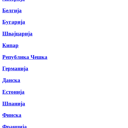
Белгија
Бугарија
Швајцарија
Кипар
Република Чешка
Германија
Данска
Естонија
Шпанија
Финска
Франција