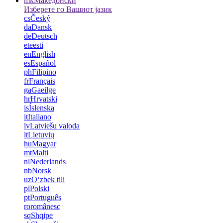
mk
Македонски
Изберете го Вашиот јазик
cs
Český
da
Dansk
de
Deutsch
et
eesti
en
English
es
Español
ph
Filipino
fr
Français
ga
Gaeilge
hr
Hrvatski
is
Íslenska
it
Italiano
lv
Latviešu valoda
lt
Lietuvių
hu
Magyar
mt
Malti
nl
Nederlands
nb
Norsk
uz
Oʻzbek tili
pl
Polski
pt
Português
ro
românesc
sq
Shqipe