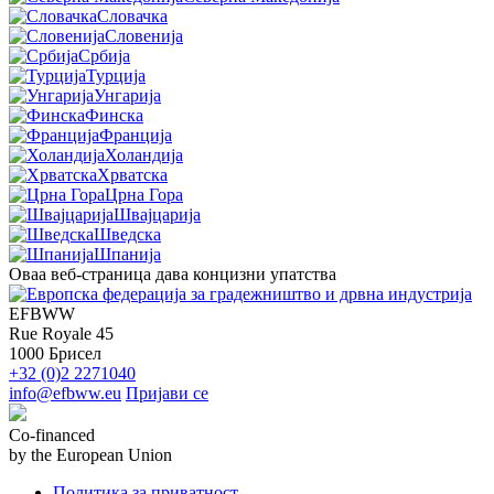
Словачка
Словенија
Србија
Турција
Унгарија
Финска
Франција
Холандија
Хрватска
Црна Гора
Швајцарија
Шведска
Шпанија
Оваа веб-страница дава концизни упатства
EFBWW
Rue Royale 45
1000 Брисел
+32 (0)2 2271040
info@efbww.eu
Пријави се
Co-financed
by the European Union
Политика за приватност