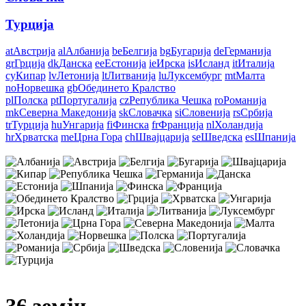
Турција
at
Австрија
al
Албанија
be
Белгија
bg
Бугарија
de
Германија
gr
Грција
dk
Данска
ee
Естонија
ie
Ирска
is
Исланд
it
Италија
cy
Кипар
lv
Летонија
lt
Литванија
lu
Луксембург
mt
Малта
no
Норвешка
gb
Обединето Кралство
pl
Полска
pt
Португалија
cz
Република Чешка
ro
Романија
mk
Северна Македонија
sk
Словачка
si
Словенија
rs
Србија
tr
Турција
hu
Унгарија
fi
Финска
fr
Франција
nl
Холандија
hr
Хрватска
me
Црна Гора
ch
Швајцарија
se
Шведска
es
Шпанија
36 земји