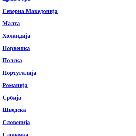
Северна Македонија
Малта
Холандија
Норвешка
Полска
Португалија
Романија
Србија
Шведска
Словенија
Словачка