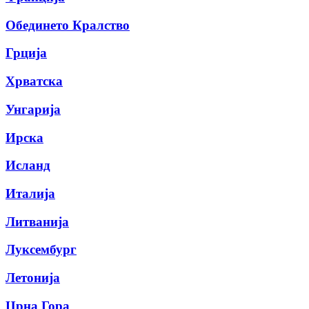
Обединето Кралство
Грција
Хрватска
Унгарија
Ирска
Исланд
Италија
Литванија
Луксембург
Летонија
Црна Гора