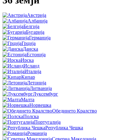
Австрија
Албанија
Белгија
Бугарија
Германија
Грција
Данска
Естонија
Ирска
Исланд
Италија
Кипар
Летонија
Литванија
Луксембург
Малта
Норвешка
Обединето Кралство
Полска
Португалија
Република Чешка
Романија
Северна Македонија