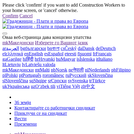
Please click 'confirm' if you want to add Construction Workers to
your home screen, or 'cancel' otherwise.
Confirm
Cancel
Оваа веб-страница дава концизни упатства
mk
Македонски
Изберете го Вашиот јазик
ar
العربية
bg
български
bn
বাংলা
cs
Český
da
Dansk
de
Deutsch
el
ελληνικά
en
English
es
Español
et
eesti
fi
suomi
fr
Français
ga
Gaeilge
hi
हिंदी
hr
Hrvatski
hu
Magyar
is
Íslenska
it
Italiano
lt
Lietuvių
lv
Latviešu valoda
mk
Македонски
mt
Malti
nb
Norsk
ne
नेपाली
nl
Nederlands
ph
Filipino
pl
Polski
pt
Português
ro
românesc
ru
Русский
sk
Slovenčina
sl
Slovenščina
sq
Shqipe
sr
Српски
sv
Svenska
tr
Türkçe
uk
Українська
uz
Oʻzbek tili
vi
Tiếng Việt
zh
中文
36 земји
Контактирајте со работнички синдикат
Приклучи се на синдикат
Вести
Преземени