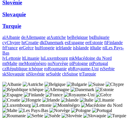
Slovénie
Slovaquie
Turquie
al
Albanie
de
Allemagne
at
Autriche
be
Belgique
bg
Bulgarie
cy
Chypre
hr
Croatie
dk
Danemark
es
Espagne
ee
Estonie
fi
Finlande
fr
France
gr
Grèce
hu
Hongrie
ie
Irlande
is
Islande
it
Italie
nl
Les Pays-
Bas
lv
Lettonie
lt
Lituanie
lu
Luxembourg
mk
Macédoine du Nord
mt
Malte
me
Monténégro
no
Norvège
pl
Pologne
pt
Portugal
cz
République tchèque
ro
Roumanie
gb
Royaume-Uni
rs
Serbie
sk
Slovaquie
si
Slovénie
se
Suède
ch
Suisse
tr
Turquie