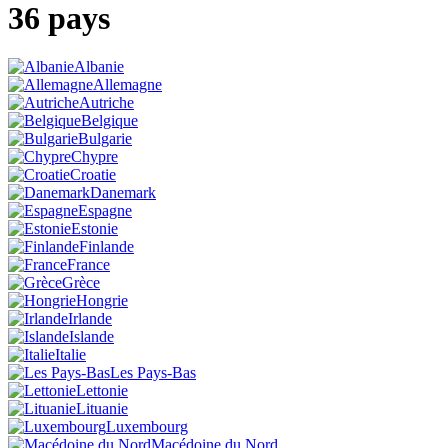
36 pays
Albanie
Allemagne
Autriche
Belgique
Bulgarie
Chypre
Croatie
Danemark
Espagne
Estonie
Finlande
France
Grèce
Hongrie
Irlande
Islande
Italie
Les Pays-Bas
Lettonie
Lituanie
Luxembourg
Macédoine du Nord