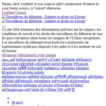
Please click 'confirm' if you want to add Construction Workers to
your home screen, or 'cancel' otherwise.
Confirm
Cancel
Ce site Web fournisse des informations précises sur les salaires, les
conditions de travail et les droits des travailleurs du bâtiment de tous
les pays européens dans toutes les langues de l’Union européenne.
Les travailleurs du bâtiment trouveront les coordonnées de
représentants syndicaux disposés à les aider et à les soutenir en cas
de besoin.
fr
Français
Sélectionnez votre langue
ar
العربية
bg
български
bn
বাংলা
cs
Český
da
Dansk
de
Deutsch
el
ελληνικά
en
English
es
Español
et
eesti
fi
suomi
fr
Français
ga
Gaeilge
hi
हिंदी
hr
Hrvatski
hu
Magyar
is
Íslenska
it
Italiano
lt
Lietuvių
lv
Latviešu valoda
mk
Македонски
mt
Malti
nb
Norsk
ne
नेपाली
nl
Nederlands
ph
Filipino
pl
Polski
pt
Português
ro
românesc
ru
Русский
sk
Slovenčina
sl
Slovenščina
sq
Shqipe
sr
Српски
sv
Svenska
tr
Türkçe
uk
Українська
uz
Oʻzbek tili
vi
Tiếng Việt
zh
中文
36 pays