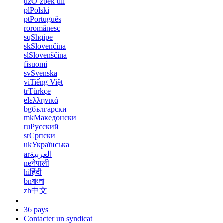
uz
Oʻzbek tili
pl
Polski
pt
Português
ro
românesc
sq
Shqipe
sk
Slovenčina
sl
Slovenščina
fi
suomi
sv
Svenska
vi
Tiếng Việt
tr
Türkçe
el
ελληνικά
bg
български
mk
Македонски
ru
Русский
sr
Српски
uk
Українська
ar
العربية
ne
नेपाली
hi
हिंदी
bn
বাংলা
zh
中文
36 pays
Contacter un syndicat