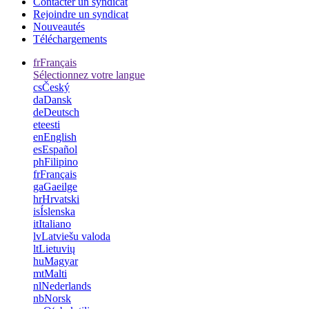
Contacter un syndicat
Rejoindre un syndicat
Nouveautés
Téléchargements
fr
Français
Sélectionnez votre langue
cs
Český
da
Dansk
de
Deutsch
et
eesti
en
English
es
Español
ph
Filipino
fr
Français
ga
Gaeilge
hr
Hrvatski
is
Íslenska
it
Italiano
lv
Latviešu valoda
lt
Lietuvių
hu
Magyar
mt
Malti
nl
Nederlands
nb
Norsk