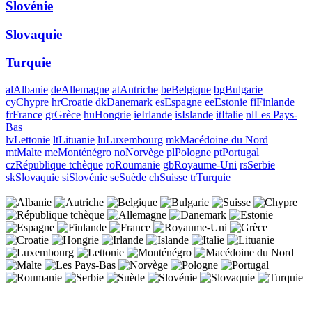
Slovénie
Slovaquie
Turquie
al
Albanie
de
Allemagne
at
Autriche
be
Belgique
bg
Bulgarie
cy
Chypre
hr
Croatie
dk
Danemark
es
Espagne
ee
Estonie
fi
Finlande
fr
France
gr
Grèce
hu
Hongrie
ie
Irlande
is
Islande
it
Italie
nl
Les Pays-
Bas
lv
Lettonie
lt
Lituanie
lu
Luxembourg
mk
Macédoine du Nord
mt
Malte
me
Monténégro
no
Norvège
pl
Pologne
pt
Portugal
cz
République tchèque
ro
Roumanie
gb
Royaume-Uni
rs
Serbie
sk
Slovaquie
si
Slovénie
se
Suède
ch
Suisse
tr
Turquie