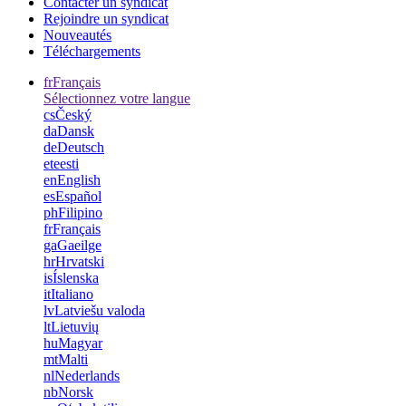
Contacter un syndicat
Rejoindre un syndicat
Nouveautés
Téléchargements
fr
Français
Sélectionnez votre langue
cs
Český
da
Dansk
de
Deutsch
et
eesti
en
English
es
Español
ph
Filipino
fr
Français
ga
Gaeilge
hr
Hrvatski
is
Íslenska
it
Italiano
lv
Latviešu valoda
lt
Lietuvių
hu
Magyar
mt
Malti
nl
Nederlands
nb
Norsk