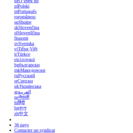
uz
Oʻzbek tili
pl
Polski
pt
Português
ro
românesc
sq
Shqipe
sk
Slovenčina
sl
Slovenščina
fi
suomi
sv
Svenska
vi
Tiếng Việt
tr
Türkçe
el
ελληνικά
bg
български
mk
Македонски
ru
Русский
sr
Српски
uk
Українська
ar
العربية
ne
नेपाली
hi
हिंदी
bn
বাংলা
zh
中文
36 pays
Contacter un syndicat