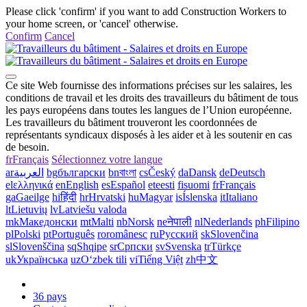
Please click 'confirm' if you want to add Construction Workers to
your home screen, or 'cancel' otherwise.
Confirm
Cancel
Ce site Web fournisse des informations précises sur les salaires, les
conditions de travail et les droits des travailleurs du bâtiment de tous
les pays européens dans toutes les langues de l’Union européenne.
Les travailleurs du bâtiment trouveront les coordonnées de
représentants syndicaux disposés à les aider et à les soutenir en cas
de besoin.
fr
Français
Sélectionnez votre langue
ar
العربية
bg
български
bn
বাংলা
cs
Český
da
Dansk
de
Deutsch
el
ελληνικά
en
English
es
Español
et
eesti
fi
suomi
fr
Français
ga
Gaeilge
hi
हिंदी
hr
Hrvatski
hu
Magyar
is
Íslenska
it
Italiano
lt
Lietuvių
lv
Latviešu valoda
mk
Македонски
mt
Malti
nb
Norsk
ne
नेपाली
nl
Nederlands
ph
Filipino
pl
Polski
pt
Português
ro
românesc
ru
Русский
sk
Slovenčina
sl
Slovenščina
sq
Shqipe
sr
Српски
sv
Svenska
tr
Türkçe
uk
Українська
uz
Oʻzbek tili
vi
Tiếng Việt
zh
中文
36 pays