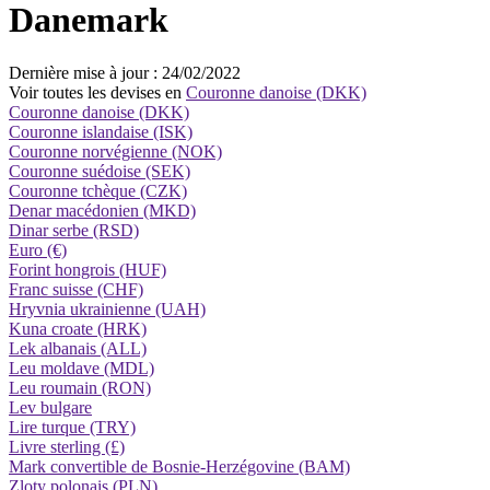
Danemark
Dernière mise à jour : 24/02/2022
Voir toutes les devises en
Couronne danoise (DKK)
Couronne danoise (DKK)
Couronne islandaise (ISK)
Couronne norvégienne (NOK)
Couronne suédoise (SEK)
Couronne tchèque (CZK)
Denar macédonien (MKD)
Dinar serbe (RSD)
Euro (€)
Forint hongrois (HUF)
Franc suisse (CHF)
Hryvnia ukrainienne (UAH)
Kuna croate (HRK)
Lek albanais (ALL)
Leu moldave (MDL)
Leu roumain (RON)
Lev bulgare
Lire turque (TRY)
Livre sterling (£)
Mark convertible de Bosnie-Herzégovine (BAM)
Zloty polonais (PLN)