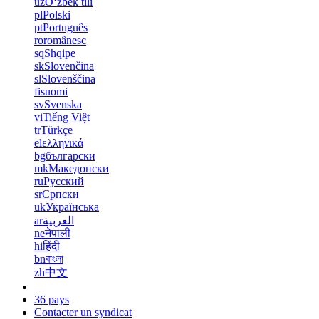
uz
Oʻzbek tili
pl
Polski
pt
Português
ro
românesc
sq
Shqipe
sk
Slovenčina
sl
Slovenščina
fi
suomi
sv
Svenska
vi
Tiếng Việt
tr
Türkçe
el
ελληνικά
bg
български
mk
Македонски
ru
Русский
sr
Српски
uk
Українська
ar
العربية
ne
नेपाली
hi
हिंदी
bn
বাংলা
zh
中文
36 pays
Contacter un syndicat