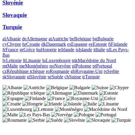
Slovénie
Slovaquie
Turquie
al
Albanie
de
Allemagne
at
Autriche
be
Belgique
bg
Bulgarie
cy
Chypre
hr
Croatie
dk
Danemark
es
Espagne
ee
Estonie
fi
Finlande
fr
France
gr
Grèce
hu
Hongrie
ie
Irlande
is
Islande
it
Italie
nl
Les Pays-
Bas
lv
Lettonie
lt
Lituanie
lu
Luxembourg
mk
Macédoine du Nord
mt
Malte
me
Monténégro
no
Norvège
pl
Pologne
pt
Portugal
cz
République tchèque
ro
Roumanie
gb
Royaume-Uni
rs
Serbie
sk
Slovaquie
si
Slovénie
se
Suède
ch
Suisse
tr
Turquie