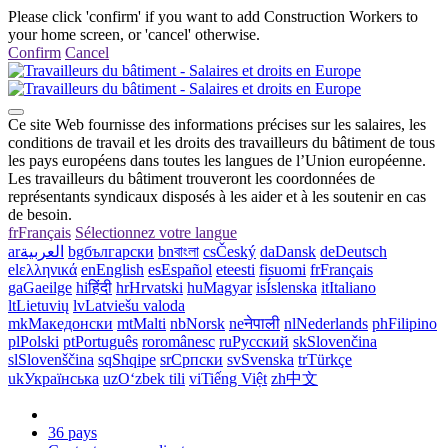
Please click 'confirm' if you want to add Construction Workers to
your home screen, or 'cancel' otherwise.
Confirm
Cancel
Ce site Web fournisse des informations précises sur les salaires, les
conditions de travail et les droits des travailleurs du bâtiment de tous
les pays européens dans toutes les langues de l’Union européenne.
Les travailleurs du bâtiment trouveront les coordonnées de
représentants syndicaux disposés à les aider et à les soutenir en cas
de besoin.
fr
Français
Sélectionnez votre langue
ar
العربية
bg
български
bn
বাংলা
cs
Český
da
Dansk
de
Deutsch
el
ελληνικά
en
English
es
Español
et
eesti
fi
suomi
fr
Français
ga
Gaeilge
hi
हिंदी
hr
Hrvatski
hu
Magyar
is
Íslenska
it
Italiano
lt
Lietuvių
lv
Latviešu valoda
mk
Македонски
mt
Malti
nb
Norsk
ne
नेपाली
nl
Nederlands
ph
Filipino
pl
Polski
pt
Português
ro
românesc
ru
Русский
sk
Slovenčina
sl
Slovenščina
sq
Shqipe
sr
Српски
sv
Svenska
tr
Türkçe
uk
Українська
uz
Oʻzbek tili
vi
Tiếng Việt
zh
中文
36 pays