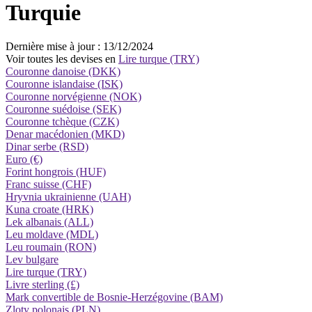
Turquie
Dernière mise à jour : 13/12/2024
Voir toutes les devises en
Lire turque (TRY)
Couronne danoise (DKK)
Couronne islandaise (ISK)
Couronne norvégienne (NOK)
Couronne suédoise (SEK)
Couronne tchèque (CZK)
Denar macédonien (MKD)
Dinar serbe (RSD)
Euro (€)
Forint hongrois (HUF)
Franc suisse (CHF)
Hryvnia ukrainienne (UAH)
Kuna croate (HRK)
Lek albanais (ALL)
Leu moldave (MDL)
Leu roumain (RON)
Lev bulgare
Lire turque (TRY)
Livre sterling (£)
Mark convertible de Bosnie-Herzégovine (BAM)
Zloty polonais (PLN)