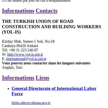
1/2
de salaire par jour
en cas d'hospitalisation
Informations
Contacts
THE TURKISH UNION OF ROAD
CONSTRUCTION AND BUILDING WORKERS
(YOL-IS)
Kizilay Mah. Sumer-1 Sok. No:18
Cankaya 06420 Ankara
Tél.
+90 31 223 246 87
W.
http://www.yol-is.org.tr
E.
international@yol-is.org.tr
Vous pouvez nous contacter dans les langues suivantes
Anglais, Turc
Informations
Liens
General Directorate of International Labor
Force
birim.ailevecalisma.gov.tr