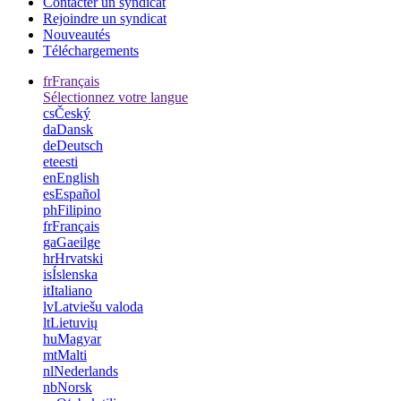
Contacter un syndicat
Rejoindre un syndicat
Nouveautés
Téléchargements
fr
Français
Sélectionnez votre langue
cs
Český
da
Dansk
de
Deutsch
et
eesti
en
English
es
Español
ph
Filipino
fr
Français
ga
Gaeilge
hr
Hrvatski
is
Íslenska
it
Italiano
lv
Latviešu valoda
lt
Lietuvių
hu
Magyar
mt
Malti
nl
Nederlands
nb
Norsk