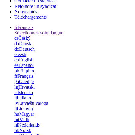
Contacter un syndicat
Rejoindre un syndicat
Nouveautés
Téléchargements
fr
Français
Sélectionnez votre langue
cs
Český
da
Dansk
de
Deutsch
et
eesti
en
English
es
Español
ph
Filipino
fr
Français
ga
Gaeilge
hr
Hrvatski
is
Íslenska
it
Italiano
lv
Latviešu valoda
lt
Lietuvių
hu
Magyar
mt
Malti
nl
Nederlands
nb
Norsk