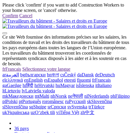
Please click 'confirm' if you want to add Construction Workers to
your home screen, or 'cancel' otherwise.
Confirm
Cancel
Ce site Web fournisse des informations précises sur les salaires, les
conditions de travail et les droits des travailleurs du bâtiment de tous
les pays européens dans toutes les langues de l’Union européenne.
Les travailleurs du bâtiment trouveront les coordonnées de
représentants syndicaux disposés à les aider et à les soutenir en cas
de besoin.
fr
Français
Sélectionnez votre langue
ar
العربية
bg
български
bn
বাংলা
cs
Český
da
Dansk
de
Deutsch
el
ελληνικά
en
English
es
Español
et
eesti
fi
suomi
fr
Français
ga
Gaeilge
hi
हिंदी
hr
Hrvatski
hu
Magyar
is
Íslenska
it
Italiano
lt
Lietuvių
lv
Latviešu valoda
mk
Македонски
mt
Malti
nb
Norsk
ne
नेपाली
nl
Nederlands
ph
Filipino
pl
Polski
pt
Português
ro
românesc
ru
Русский
sk
Slovenčina
sl
Slovenščina
sq
Shqipe
sr
Српски
sv
Svenska
tr
Türkçe
uk
Українська
uz
Oʻzbek tili
vi
Tiếng Việt
zh
中文
36 pays