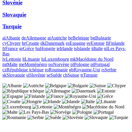
Slovénie
Slovaquie
Turquie
al
Albanie
de
Allemagne
at
Autriche
be
Belgique
bg
Bulgarie
cy
Chypre
hr
Croatie
dk
Danemark
es
Espagne
ee
Estonie
fi
Finlande
fr
France
gr
Grèce
hu
Hongrie
ie
Irlande
is
Islande
it
Italie
nl
Les Pays-
Bas
lv
Lettonie
lt
Lituanie
lu
Luxembourg
mk
Macédoine du Nord
mt
Malte
me
Monténégro
no
Norvège
pl
Pologne
pt
Portugal
cz
République tchèque
ro
Roumanie
gb
Royaume-Uni
rs
Serbie
sk
Slovaquie
si
Slovénie
se
Suède
ch
Suisse
tr
Turquie