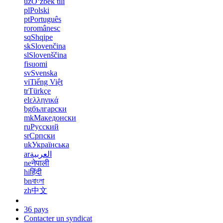
uz
Oʻzbek tili
pl
Polski
pt
Português
ro
românesc
sq
Shqipe
sk
Slovenčina
sl
Slovenščina
fi
suomi
sv
Svenska
vi
Tiếng Việt
tr
Türkçe
el
ελληνικά
bg
български
mk
Македонски
ru
Русский
sr
Српски
uk
Українська
ar
العربية
ne
नेपाली
hi
हिंदी
bn
বাংলা
zh
中文
36 pays
Contacter un syndicat