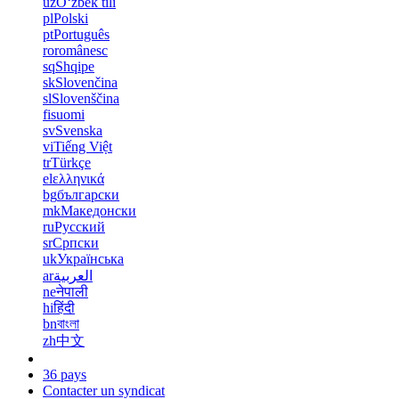
uz
Oʻzbek tili
pl
Polski
pt
Português
ro
românesc
sq
Shqipe
sk
Slovenčina
sl
Slovenščina
fi
suomi
sv
Svenska
vi
Tiếng Việt
tr
Türkçe
el
ελληνικά
bg
български
mk
Македонски
ru
Русский
sr
Српски
uk
Українська
ar
العربية
ne
नेपाली
hi
हिंदी
bn
বাংলা
zh
中文
36 pays
Contacter un syndicat