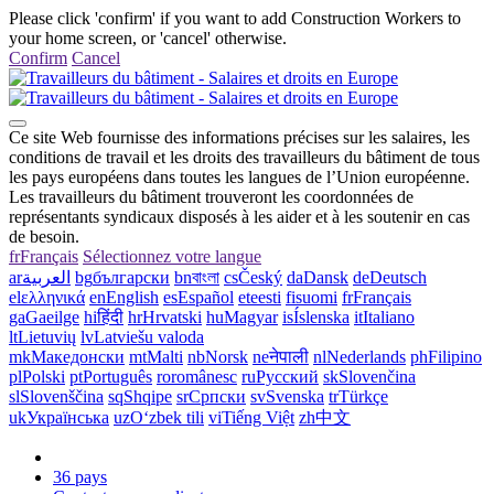
Please click 'confirm' if you want to add Construction Workers to
your home screen, or 'cancel' otherwise.
Confirm
Cancel
Ce site Web fournisse des informations précises sur les salaires, les
conditions de travail et les droits des travailleurs du bâtiment de tous
les pays européens dans toutes les langues de l’Union européenne.
Les travailleurs du bâtiment trouveront les coordonnées de
représentants syndicaux disposés à les aider et à les soutenir en cas
de besoin.
fr
Français
Sélectionnez votre langue
ar
العربية
bg
български
bn
বাংলা
cs
Český
da
Dansk
de
Deutsch
el
ελληνικά
en
English
es
Español
et
eesti
fi
suomi
fr
Français
ga
Gaeilge
hi
हिंदी
hr
Hrvatski
hu
Magyar
is
Íslenska
it
Italiano
lt
Lietuvių
lv
Latviešu valoda
mk
Македонски
mt
Malti
nb
Norsk
ne
नेपाली
nl
Nederlands
ph
Filipino
pl
Polski
pt
Português
ro
românesc
ru
Русский
sk
Slovenčina
sl
Slovenščina
sq
Shqipe
sr
Српски
sv
Svenska
tr
Türkçe
uk
Українська
uz
Oʻzbek tili
vi
Tiếng Việt
zh
中文
36 pays