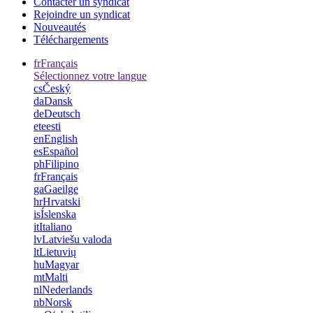
Contacter un syndicat
Rejoindre un syndicat
Nouveautés
Téléchargements
fr
Français
Sélectionnez votre langue
cs
Český
da
Dansk
de
Deutsch
et
eesti
en
English
es
Español
ph
Filipino
fr
Français
ga
Gaeilge
hr
Hrvatski
is
Íslenska
it
Italiano
lv
Latviešu valoda
lt
Lietuvių
hu
Magyar
mt
Malti
nl
Nederlands
nb
Norsk