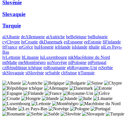
Slovénie
Slovaquie
Turquie
al
Albanie
de
Allemagne
at
Autriche
be
Belgique
bg
Bulgarie
cy
Chypre
hr
Croatie
dk
Danemark
es
Espagne
ee
Estonie
fi
Finlande
fr
France
gr
Grèce
hu
Hongrie
ie
Irlande
is
Islande
it
Italie
nl
Les Pays-
Bas
lv
Lettonie
lt
Lituanie
lu
Luxembourg
mk
Macédoine du Nord
mt
Malte
me
Monténégro
no
Norvège
pl
Pologne
pt
Portugal
cz
République tchèque
ro
Roumanie
gb
Royaume-Uni
rs
Serbie
sk
Slovaquie
si
Slovénie
se
Suède
ch
Suisse
tr
Turquie