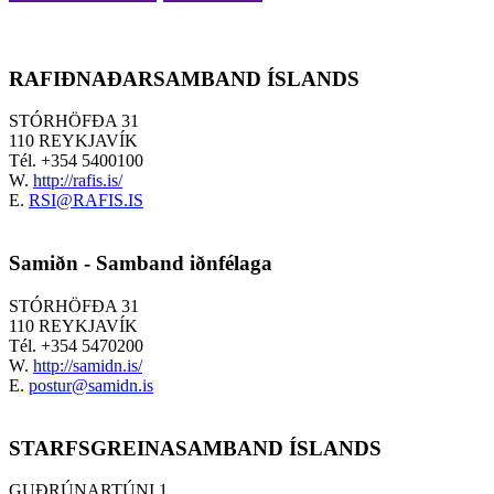
RAFIÐNAÐARSAMBAND ÍSLANDS
STÓRHÖFÐA 31
110 REYKJAVÍK
Tél.
+354 5400100
W.
http://rafis.is/
E.
RSI@RAFIS.IS
Samiðn - Samband iðnfélaga
STÓRHÖFÐA 31
110 REYKJAVÍK
Tél.
+354 5470200
W.
http://samidn.is/
E.
postur@samidn.is
STARFSGREINASAMBAND ÍSLANDS
GUÐRÚNARTÚNI 1