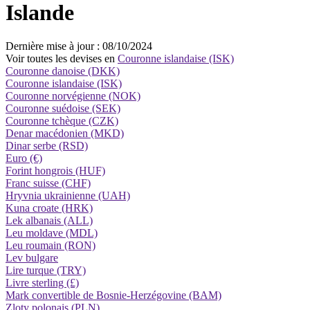
Islande
Dernière mise à jour : 08/10/2024
Voir toutes les devises en
Couronne islandaise (ISK)
Couronne danoise (DKK)
Couronne islandaise (ISK)
Couronne norvégienne (NOK)
Couronne suédoise (SEK)
Couronne tchèque (CZK)
Denar macédonien (MKD)
Dinar serbe (RSD)
Euro (€)
Forint hongrois (HUF)
Franc suisse (CHF)
Hryvnia ukrainienne (UAH)
Kuna croate (HRK)
Lek albanais (ALL)
Leu moldave (MDL)
Leu roumain (RON)
Lev bulgare
Lire turque (TRY)
Livre sterling (£)
Mark convertible de Bosnie-Herzégovine (BAM)
Zloty polonais (PLN)