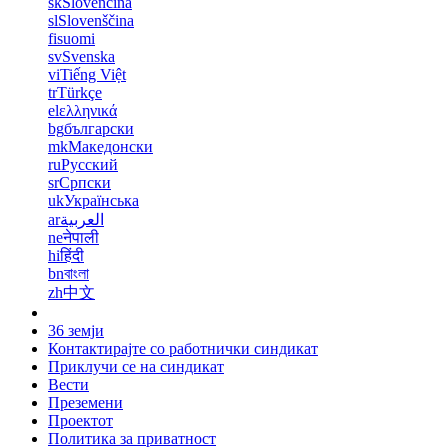
sk
Slovenčina
sl
Slovenščina
fi
suomi
sv
Svenska
vi
Tiếng Việt
tr
Türkçe
el
ελληνικά
bg
български
mk
Македонски
ru
Русский
sr
Српски
uk
Українська
ar
العربية
ne
नेपाली
hi
हिंदी
bn
বাংলা
zh
中文
36 земји
Контактирајте со работнички синдикат
Приклучи се на синдикат
Вести
Преземени
Проектот
Политика за приватност