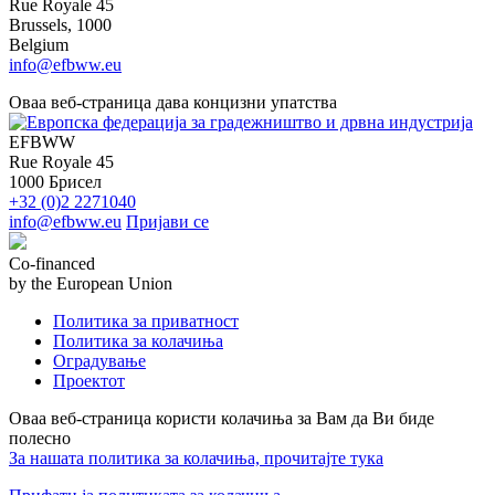
Rue Royale 45
Brussels, 1000
Belgium
info@efbww.eu
Оваа веб-страница дава концизни упатства
EFBWW
Rue Royale 45
1000 Брисел
+32 (0)2 2271040
info@efbww.eu
Пријави се
Co-financed
by the European Union
Политика за приватност
Политика за колачиња
Оградување
Проектот
Оваа веб-страница користи колачиња за Вам да Ви биде
полесно
За нашата политика за колачиња, прочитајте тука