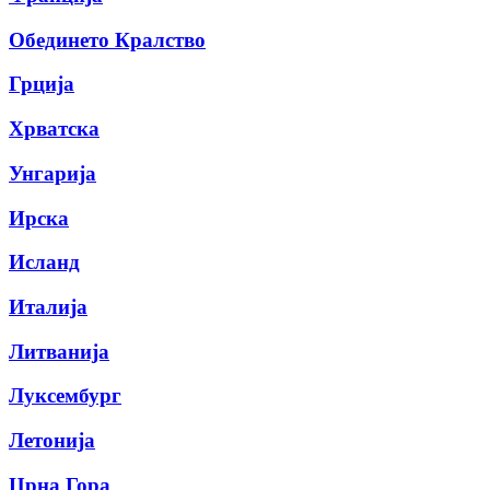
Обединето Кралство
Грција
Хрватска
Унгарија
Ирска
Исланд
Италија
Литванија
Луксембург
Летонија
Црна Гора