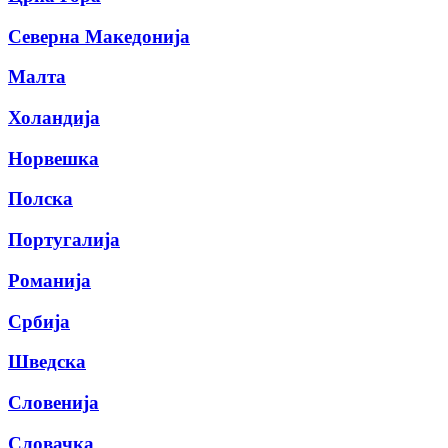
Северна Македонија
Малта
Холандија
Норвешка
Полска
Португалија
Романија
Србија
Шведска
Словенија
Словачка