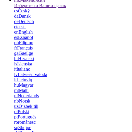
mk
Македонски
Изберете го Вашиот јазик
cs
Český
da
Dansk
de
Deutsch
et
eesti
en
English
es
Español
ph
Filipino
fr
Français
ga
Gaeilge
hr
Hrvatski
is
Íslenska
it
Italiano
lv
Latviešu valoda
lt
Lietuvių
hu
Magyar
mt
Malti
nl
Nederlands
nb
Norsk
uz
Oʻzbek tili
pl
Polski
pt
Português
ro
românesc
sq
Shqipe