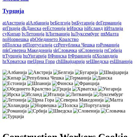
Турција
at
Австрија
al
Албанија
be
Белгија
bg
Бугарија
de
Германија
gr
Грција
dk
Данска
ee
Естонија
ie
Ирска
is
Исланд
it
Италија
cy
Кипар
lv
Летонија
lt
Литванија
lu
Луксембург
mt
Малта
no
Норвешка
gb
Обединето Кралство
pl
Полска
pt
Португалија
cz
Република Чешка
ro
Романија
mk
Северна Македонија
sk
Словачка
si
Словенија
rs
Србија
tr
Турција
hu
Унгарија
fi
Финска
fr
Франција
nl
Холандија
hr
Хрватска
me
Црна Гора
ch
Швајцарија
se
Шведска
es
Шпанија
Construction Workers Cookie