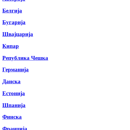
Белгија
Бугарија
Швајцарија
Кипар
Република Чешка
Германија
Данска
Естонија
Шпанија
Финска
Франција