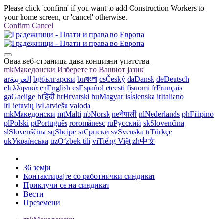
Please click 'confirm' if you want to add Construction Workers to
your home screen, or 'cancel' otherwise.
Confirm
Cancel
Оваа веб-страница дава концизни упатства
mk
Македонски
Изберете го Вашиот јазик
ar
العربية
bg
български
bn
বাংলা
cs
Český
da
Dansk
de
Deutsch
el
ελληνικά
en
English
es
Español
et
eesti
fi
suomi
fr
Français
ga
Gaeilge
hi
हिंदी
hr
Hrvatski
hu
Magyar
is
Íslenska
it
Italiano
lt
Lietuvių
lv
Latviešu valoda
mk
Македонски
mt
Malti
nb
Norsk
ne
नेपाली
nl
Nederlands
ph
Filipino
pl
Polski
pt
Português
ro
românesc
ru
Русский
sk
Slovenčina
sl
Slovenščina
sq
Shqipe
sr
Српски
sv
Svenska
tr
Türkçe
uk
Українська
uz
Oʻzbek tili
vi
Tiếng Việt
zh
中文
36 земји
Контактирајте со работнички синдикат
Приклучи се на синдикат
Вести
Преземени