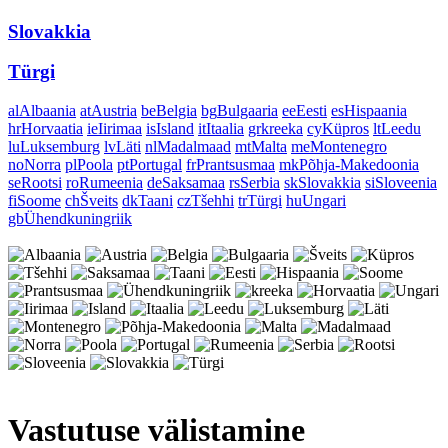
Slovakkia
Türgi
al
Albaania
at
Austria
be
Belgia
bg
Bulgaaria
ee
Eesti
es
Hispaania
hr
Horvaatia
ie
Iirimaa
is
Island
it
Itaalia
gr
kreeka
cy
Küpros
lt
Leedu
lu
Luksemburg
lv
Läti
nl
Madalmaad
mt
Malta
me
Montenegro
no
Norra
pl
Poola
pt
Portugal
fr
Prantsusmaa
mk
Põhja-Makedoonia
se
Rootsi
ro
Rumeenia
de
Saksamaa
rs
Serbia
sk
Slovakkia
si
Sloveenia
fi
Soome
ch
Šveits
dk
Taani
cz
Tšehhi
tr
Türgi
hu
Ungari
gb
Ühendkuningriik
Vastutuse välistamine