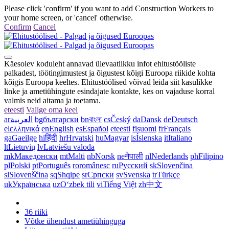
Please click 'confirm' if you want to add Construction Workers to
your home screen, or 'cancel' otherwise.
Confirm
Cancel
Käesolev koduleht annavad ülevaatlikku infot ehitustööliste
palkadest, töötingimustest ja õigustest kõigi Euroopa riikide kohta
kõigis Euroopa keeltes. Ehitustöölised võivad leida siit kasulikke
linke ja ametiühingute esindajate kontakte, kes on vajaduse korral
valmis neid aitama ja toetama.
et
eesti
Valige oma keel
ar
العربية
bg
български
bn
বাংলা
cs
Český
da
Dansk
de
Deutsch
el
ελληνικά
en
English
es
Español
et
eesti
fi
suomi
fr
Français
ga
Gaeilge
hi
हिंदी
hr
Hrvatski
hu
Magyar
is
Íslenska
it
Italiano
lt
Lietuvių
lv
Latviešu valoda
mk
Македонски
mt
Malti
nb
Norsk
ne
नेपाली
nl
Nederlands
ph
Filipino
pl
Polski
pt
Português
ro
românesc
ru
Русский
sk
Slovenčina
sl
Slovenščina
sq
Shqipe
sr
Српски
sv
Svenska
tr
Türkçe
uk
Українська
uz
Oʻzbek tili
vi
Tiếng Việt
zh
中文
36 riiki
Võtke ühendust ametiühinguga