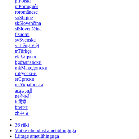
pl
Polski
pt
Português
ro
românesc
sq
Shqipe
sk
Slovenčina
sl
Slovenščina
fi
suomi
sv
Svenska
vi
Tiếng Việt
tr
Türkçe
el
ελληνικά
bg
български
mk
Македонски
ru
Русский
sr
Српски
uk
Українська
ar
العربية
ne
नेपाली
hi
हिंदी
bn
বাংলা
zh
中文
36 riiki
Võtke ühendust ametiühinguga
Liituge ametiühinguga