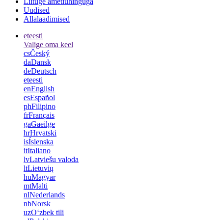
Liituge ametiühinguga
Uudised
Allalaadimised
et
eesti
Valige oma keel
cs
Český
da
Dansk
de
Deutsch
et
eesti
en
English
es
Español
ph
Filipino
fr
Français
ga
Gaeilge
hr
Hrvatski
is
Íslenska
it
Italiano
lv
Latviešu valoda
lt
Lietuvių
hu
Magyar
mt
Malti
nl
Nederlands
nb
Norsk
uz
Oʻzbek tili