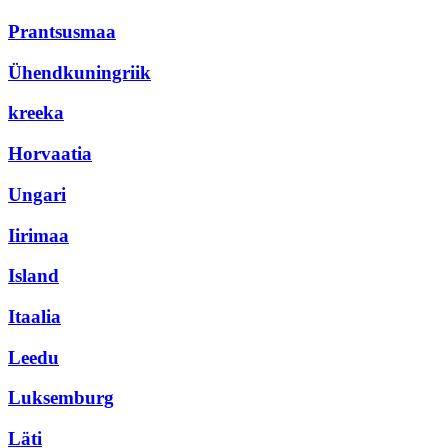
Prantsusmaa
Ühendkuningriik
kreeka
Horvaatia
Ungari
Iirimaa
Island
Itaalia
Leedu
Luksemburg
Läti