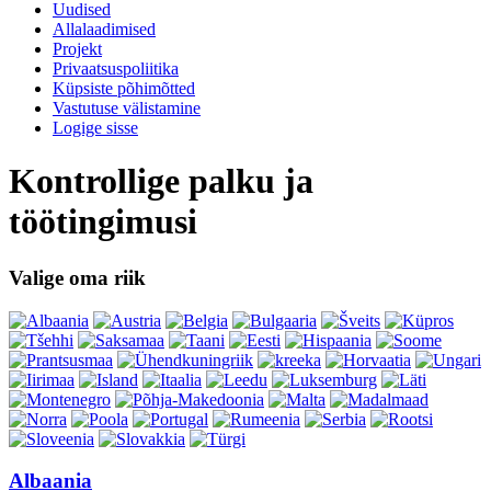
Uudised
Allalaadimised
Projekt
Privaatsuspoliitika
Küpsiste põhimõtted
Vastutuse välistamine
Logige sisse
Kontrollige palku ja
töötingimusi
Valige oma riik
Albaania