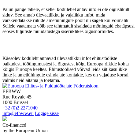
Palun pange tähele, et sellel kodulehel antav info
ei ole õiguslikult
siduv
. See annab ülevaatlikku ja vajalikku infot, mida
värskendatakse riikide ametiühingute poolt nii sageli kui võimalik.
Sellele vaatamata võib see tahtmatult sisaldada mõningaid ebatäpsusi
seoses hiljutiste muudatustega siseriiklikes õigusnormides.
Käesolev koduleht annavad ülevaatlikku infot ehitustööliste
palkadest, töötingimustest ja õigustest kõigi Euroopa riikide kohta
kõigis Euroopa keeltes. Ehitustöölised võivad leida siit kasulikke
linke ja ametiühingute esindajate kontakte, kes on vajaduse korral
valmis neid aitama ja toetama.
EFBWW
Rue Royale 45
1000 Brüssel
+32 (0)2 2271040
info@efbww.eu
Logige sisse
Co-financed
by the European Union