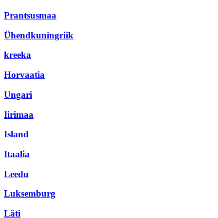
Prantsusmaa
Ühendkuningriik
kreeka
Horvaatia
Ungari
Iirimaa
Island
Itaalia
Leedu
Luksemburg
Läti