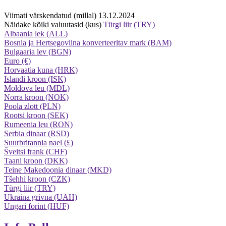
Viimati värskendatud (millal) 13.12.2024
Näidake kõiki valuutasid (kus)
Türgi liir (TRY)
Albaania lek (ALL)
Bosnia ja Hertsegoviina konverteeritav mark (BAM)
Bulgaaria lev (BGN)
Euro (€)
Horvaatia kuna (HRK)
Islandi kroon (ISK)
Moldova leu (MDL)
Norra kroon (NOK)
Poola zlott (PLN)
Rootsi kroon (SEK)
Rumeenia leu (RON)
Serbia dinaar (RSD)
Suurbritannia nael (£)
Šveitsi frank (CHF)
Taani kroon (DKK)
Teine Makedoonia dinaar (MKD)
Tšehhi kroon (CZK)
Türgi liir (TRY)
Ukraina grivna (UAH)
Ungari forint (HUF)