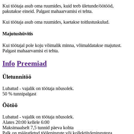
Kui töötaja asub oma ruumides, kuid teeb ületunde/öötööd,
pakutakse eineid. Palgast mahaarvamisi ei tehta.
Kui töötaja asub oma ruumides, kaetakse toitlustuskulud.
Majutushüvitis
Kui töötajal pole koju võimalik minna, võimaldatakse majutust.
Palgast mahaarvamisi ei tehta.
Info
Preemiad
Ületunnitöö
Lubatud
-
vajalik on töötaja nõusolek.
50
%
tunnipalgast
Öötöö
Lubatud
-
vajalik on töötaja nõusolek.
Alates
20:00
kellele
6:00
Maksimaalselt
7,5
tunnid
päeva kohta
Palk on määratletud töölepingute või kollektiivlepingutega