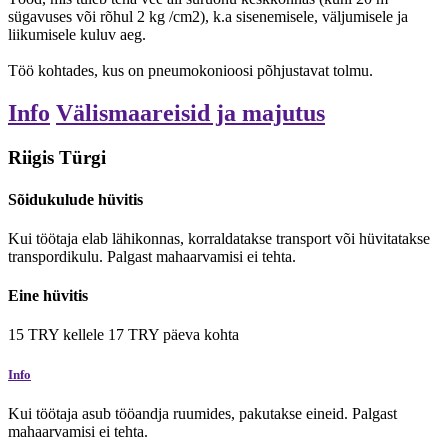
sügavuses või rõhul 2 kg /cm2), k.a sisenemisele, väljumisele ja
liikumisele kuluv aeg.
Töö kohtades, kus on pneumokonioosi põhjustavat tolmu.
Info
Välismaareisid ja majutus
Riigis Türgi
Sõidukulude hüvitis
Kui töötaja elab lähikonnas, korraldatakse transport või hüvitatakse
transpordikulu. Palgast mahaarvamisi ei tehta.
Eine hüvitis
15
TRY
kellele
17
TRY
päeva kohta
Info
Kui töötaja asub tööandja ruumides, pakutakse eineid. Palgast
mahaarvamisi ei tehta.