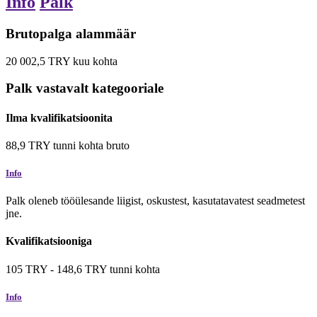
Info
Palk
Brutopalga alammäär
20 002,5
TRY
kuu kohta
Palk vastavalt kategooriale
Ilma kvalifikatsioonita
88,9
TRY
tunni kohta
bruto
Info
Palk oleneb tööülesande liigist, oskustest, kasutatavatest seadmetest
jne.
Kvalifikatsiooniga
105
TRY
-
148,6
TRY
tunni kohta
Info