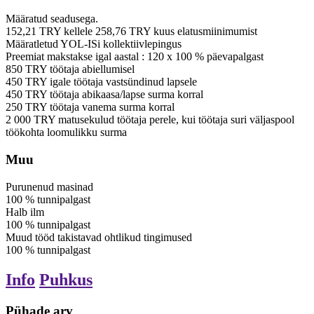
Määratud seadusega.
152,21
TRY
kellele
258,76
TRY
kuus elatusmiinimumist
Määratletud YOL-ISi kollektiivlepingus
Preemiat makstakse igal aastal
:
120
x
100
%
päevapalgast
850
TRY
töötaja abiellumisel
450
TRY
igale töötaja vastsündinud lapsele
450
TRY
töötaja abikaasa/lapse surma korral
250
TRY
töötaja vanema surma korral
2 000
TRY
matusekulud töötaja perele, kui töötaja suri väljaspool
töökohta loomulikku surma
Muu
Purunenud masinad
100
%
tunnipalgast
Halb ilm
100
%
tunnipalgast
Muud tööd takistavad ohtlikud tingimused
100
%
tunnipalgast
Info
Puhkus
Pühade arv