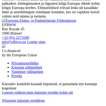
palkadest, töötingimustest ja õigustest kõigi Euroopa riikide kohta
kõigis Euroopa keeltes. Ehitustöölised võivad leida siit kasulikke
linke ja ametiühingute esindajate kontakte, kes on vajaduse korral
valmis neid aitama ja toetama.
EFBWW
Rue Royale 45
1000 Brüssel
+32 (0)2 2271040
info@efbww.eu
Logige sisse
Co-financed
by the European Union
Privaatsuspoliitika
Küpsiste põhimõtted
Vastutuse välistamine
Projekt
Käesolev koduleht kasutab küpsiseid, et parandada teie kasutaja
kogemust
Lugege rohkem meie küpsiste reeglite kohta siit
Nõustuge küpsiste reeglitega