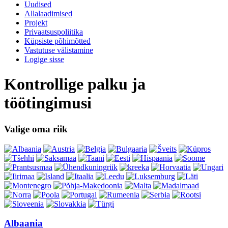
Uudised
Allalaadimised
Projekt
Privaatsuspoliitika
Küpsiste põhimõtted
Vastutuse välistamine
Logige sisse
Kontrollige palku ja
töötingimusi
Valige oma riik
Albaania