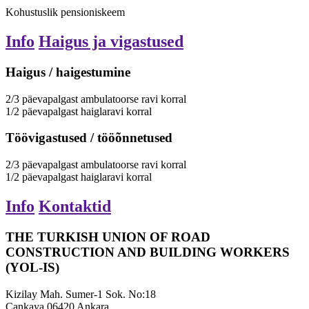
Kohustuslik pensioniskeem
Info
Haigus ja vigastused
Haigus / haigestumine
2/3
päevapalgast
ambulatoorse ravi korral
1/2
päevapalgast
haiglaravi korral
Töövigastused / tööõnnetused
2/3
päevapalgast
ambulatoorse ravi korral
1/2
päevapalgast
haiglaravi korral
Info
Kontaktid
THE TURKISH UNION OF ROAD
CONSTRUCTION AND BUILDING WORKERS
(YOL-IS)
Kizilay Mah. Sumer-1 Sok. No:18
Cankaya 06420 Ankara