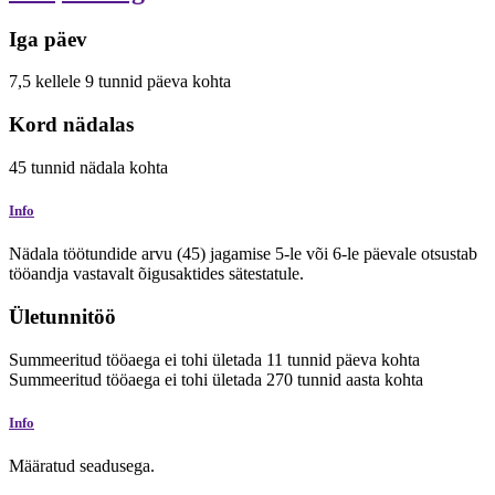
Iga päev
7,5
kellele
9
tunnid
päeva kohta
Kord nädalas
45
tunnid
nädala kohta
Info
Nädala töötundide arvu (45) jagamise 5-le või 6-le päevale otsustab
tööandja vastavalt õigusaktides sätestatule.
Ületunnitöö
Summeeritud tööaega ei tohi ületada
11
tunnid
päeva kohta
Summeeritud tööaega ei tohi ületada
270
tunnid
aasta kohta
Info
Määratud seadusega.