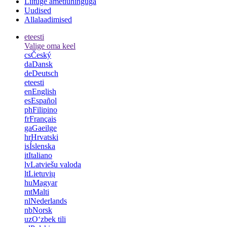
Liituge ametiühinguga
Uudised
Allalaadimised
et
eesti
Valige oma keel
cs
Český
da
Dansk
de
Deutsch
et
eesti
en
English
es
Español
ph
Filipino
fr
Français
ga
Gaeilge
hr
Hrvatski
is
Íslenska
it
Italiano
lv
Latviešu valoda
lt
Lietuvių
hu
Magyar
mt
Malti
nl
Nederlands
nb
Norsk
uz
Oʻzbek tili