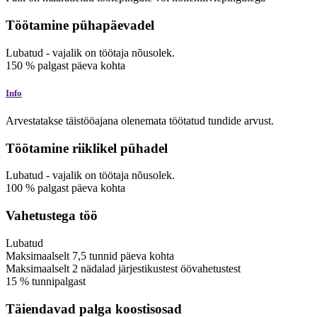
Töötamine pühapäevadel
Lubatud
-
vajalik on töötaja nõusolek.
150
%
palgast
päeva kohta
Info
Arvestatakse täistööajana olenemata töötatud tundide arvust.
Töötamine riiklikel pühadel
Lubatud
-
vajalik on töötaja nõusolek.
100
%
palgast
päeva kohta
Vahetustega töö
Lubatud
Maksimaalselt
7,5
tunnid
päeva kohta
Maksimaalselt
2
nädalad
järjestikustest öövahetustest
15
%
tunnipalgast
Täiendavad palga koostisosad