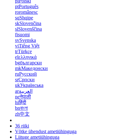
pl
Polski
pt
Português
ro
românesc
sq
Shqipe
sk
Slovenčina
sl
Slovenščina
fi
suomi
sv
Svenska
vi
Tiếng Việt
tr
Türkçe
el
ελληνικά
bg
български
mk
Македонски
ru
Русский
sr
Српски
uk
Українська
ar
العربية
ne
नेपाली
hi
हिंदी
bn
বাংলা
zh
中文
36 riiki
Võtke ühendust ametiühinguga
Liituge ametiühinguga