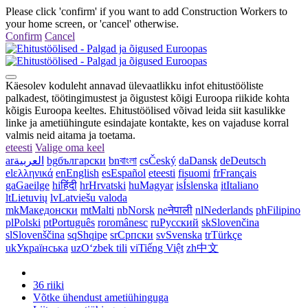
Please click 'confirm' if you want to add Construction Workers to
your home screen, or 'cancel' otherwise.
Confirm
Cancel
Käesolev koduleht annavad ülevaatlikku infot ehitustööliste
palkadest, töötingimustest ja õigustest kõigi Euroopa riikide kohta
kõigis Euroopa keeltes. Ehitustöölised võivad leida siit kasulikke
linke ja ametiühingute esindajate kontakte, kes on vajaduse korral
valmis neid aitama ja toetama.
et
eesti
Valige oma keel
ar
العربية
bg
български
bn
বাংলা
cs
Český
da
Dansk
de
Deutsch
el
ελληνικά
en
English
es
Español
et
eesti
fi
suomi
fr
Français
ga
Gaeilge
hi
हिंदी
hr
Hrvatski
hu
Magyar
is
Íslenska
it
Italiano
lt
Lietuvių
lv
Latviešu valoda
mk
Македонски
mt
Malti
nb
Norsk
ne
नेपाली
nl
Nederlands
ph
Filipino
pl
Polski
pt
Português
ro
românesc
ru
Русский
sk
Slovenčina
sl
Slovenščina
sq
Shqipe
sr
Српски
sv
Svenska
tr
Türkçe
uk
Українська
uz
Oʻzbek tili
vi
Tiếng Việt
zh
中文
36 riiki
Võtke ühendust ametiühinguga