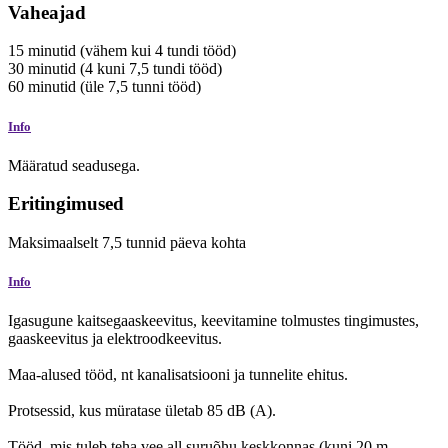
Vaheajad
15
minutid
(vähem kui 4 tundi tööd)
30
minutid
(4 kuni 7,5 tundi tööd)
60
minutid
(üle 7,5 tunni tööd)
Info
Määratud seadusega.
Eritingimused
Maksimaalselt
7,5
tunnid
päeva kohta
Info
Igasugune kaitsegaaskeevitus, keevitamine tolmustes tingimustes,
gaaskeevitus ja elektroodkeevitus.
Maa-alused tööd, nt kanalisatsiooni ja tunnelite ehitus.
Protsessid, kus müratase ületab 85 dB (A).
Tööd, mis tuleb teha vee all suruõhu keskkonnas (kuni 20 m