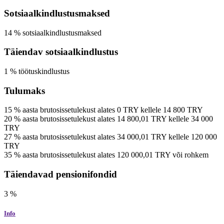
Sotsiaalkindlustusmaksed
14
%
sotsiaalkindlustusmaksed
Täiendav sotsiaalkindlustus
1
%
töötuskindlustus
Tulumaks
15
%
aasta brutosissetulekust
alates
0
TRY
kellele
14 800
TRY
20
%
aasta brutosissetulekust
alates
14 800,01
TRY
kellele
34 000
TRY
27
%
aasta brutosissetulekust
alates
34 000,01
TRY
kellele
120 000
TRY
35
%
aasta brutosissetulekust
alates
120 000,01
TRY
või rohkem
Täiendavad pensionifondid
3
%
Info