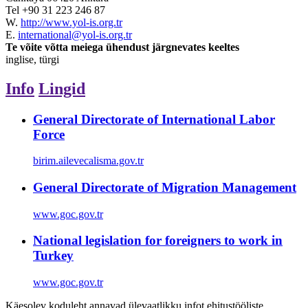
Tel
+90 31 223 246 87
W.
http://www.yol-is.org.tr
E.
international@yol-is.org.tr
Te võite võtta meiega ühendust järgnevates keeltes
inglise, türgi
Info
Lingid
General Directorate of International Labor
Force
birim.ailevecalisma.gov.tr
General Directorate of Migration Management
www.goc.gov.tr
National legislation for foreigners to work in
Turkey
www.goc.gov.tr
Käesolev koduleht annavad ülevaatlikku infot ehitustööliste