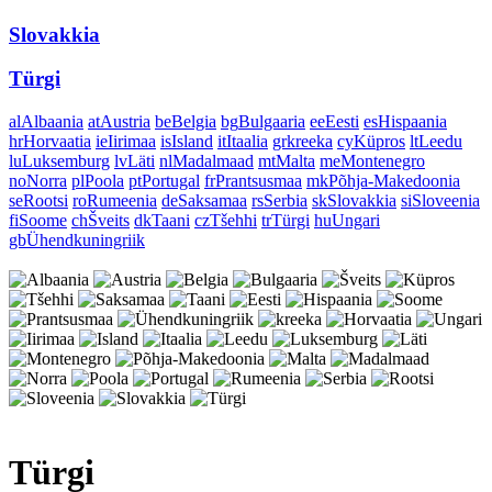
Slovakkia
Türgi
al
Albaania
at
Austria
be
Belgia
bg
Bulgaaria
ee
Eesti
es
Hispaania
hr
Horvaatia
ie
Iirimaa
is
Island
it
Itaalia
gr
kreeka
cy
Küpros
lt
Leedu
lu
Luksemburg
lv
Läti
nl
Madalmaad
mt
Malta
me
Montenegro
no
Norra
pl
Poola
pt
Portugal
fr
Prantsusmaa
mk
Põhja-Makedoonia
se
Rootsi
ro
Rumeenia
de
Saksamaa
rs
Serbia
sk
Slovakkia
si
Sloveenia
fi
Soome
ch
Šveits
dk
Taani
cz
Tšehhi
tr
Türgi
hu
Ungari
gb
Ühendkuningriik
Türgi