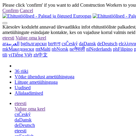
Please click 'confirm' if you want to add Construction Workers to your
Confirm
Cancel
Käesolev koduleht annavad ülevaatlikku infot ehitustööliste palkadest, 
ametiühingute esindajate kontakte, kes on vajaduse korral valmis neid
et
eesti
Valige oma keel
ar
العربية
bg
български
bn
বাংলা
cs
Český
da
Dansk
de
Deutsch
el
ελληνι
mk
Македонски
mt
Malti
nb
Norsk
ne
नेपाली
nl
Nederlands
ph
Filipino
p
tili
vi
Tiếng Việt
zh
中文
36 riiki
Võtke ühendust ametiühinguga
Liituge ametiühinguga
Uudised
Allalaadimised
et
eesti
Valige oma keel
cs
Český
da
Dansk
de
Deutsch
et
eesti