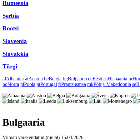
Rumeenia
Serbia
Rootsi
Sloveenia
Slovakkia
Türgi
al
Albaania
at
Austria
be
Belgia
bg
Bulgaaria
ee
Eesti
es
Hispaania
hr
Hor
no
Norra
pl
Poola
pt
Portugal
fr
Prantsusmaa
mk
Põhja-Makedoonia
se
R
Bulgaaria
Viimati värskendatud (millal) 15.03.2026