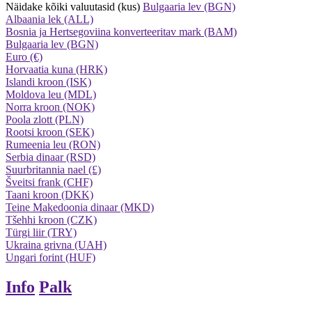
Näidake kõiki valuutasid (kus)
Bulgaaria lev (BGN)
Albaania lek (ALL)
Bosnia ja Hertsegoviina konverteeritav mark (BAM)
Bulgaaria lev (BGN)
Euro (€)
Horvaatia kuna (HRK)
Islandi kroon (ISK)
Moldova leu (MDL)
Norra kroon (NOK)
Poola zlott (PLN)
Rootsi kroon (SEK)
Rumeenia leu (RON)
Serbia dinaar (RSD)
Suurbritannia nael (£)
Šveitsi frank (CHF)
Taani kroon (DKK)
Teine Makedoonia dinaar (MKD)
Tšehhi kroon (CZK)
Türgi liir (TRY)
Ukraina grivna (UAH)
Ungari forint (HUF)
Info
Palk