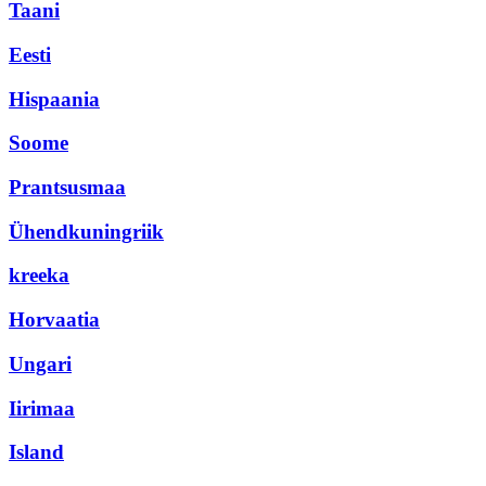
Taani
Eesti
Hispaania
Soome
Prantsusmaa
Ühendkuningriik
kreeka
Horvaatia
Ungari
Iirimaa
Island