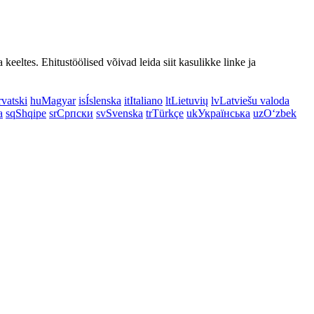
keeltes. Ehitustöölised võivad leida siit kasulikke linke ja
vatski
hu
Magyar
is
Íslenska
it
Italiano
lt
Lietuvių
lv
Latviešu valoda
a
sq
Shqipe
sr
Српски
sv
Svenska
tr
Türkçe
uk
Українська
uz
Oʻzbek