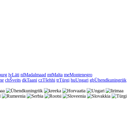
urg
lv
Läti
nl
Madalmaad
mt
Malta
me
Montenegro
me
ch
Šveits
dk
Taani
cz
Tšehhi
tr
Türgi
hu
Ungari
gb
Ühendkuningriik