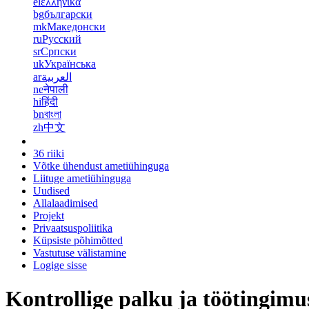
el
ελληνικά
bg
български
mk
Македонски
ru
Русский
sr
Српски
uk
Українська
ar
العربية
ne
नेपाली
hi
हिंदी
bn
বাংলা
zh
中文
36 riiki
Võtke ühendust ametiühinguga
Liituge ametiühinguga
Uudised
Allalaadimised
Projekt
Privaatsuspoliitika
Küpsiste põhimõtted
Vastutuse välistamine
Logige sisse
Kontrollige palku ja töötingimu