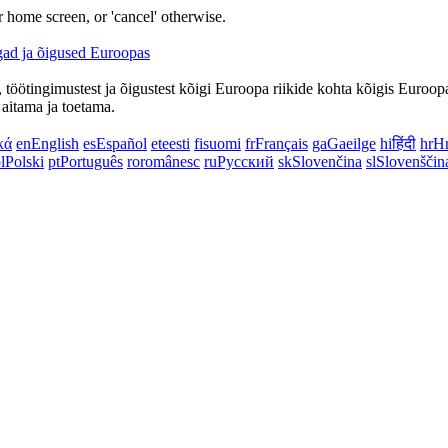
 home screen, or 'cancel' otherwise.
töötingimustest ja õigustest kõigi Euroopa riikide kohta kõigis Euroopa 
 aitama ja toetama.
κά
en
English
es
Español
et
eesti
fi
suomi
fr
Français
ga
Gaeilge
hi
हिंदी
hr
Hr
l
Polski
pt
Português
ro
românesc
ru
Русский
sk
Slovenčina
sl
Slovenščin