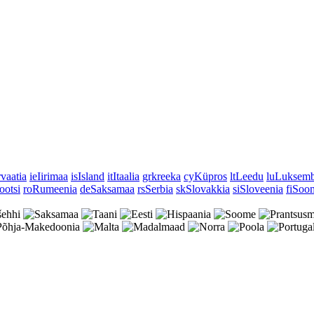
vaatia
ie
Iirimaa
is
Island
it
Itaalia
gr
kreeka
cy
Küpros
lt
Leedu
lu
Luksemb
ootsi
ro
Rumeenia
de
Saksamaa
rs
Serbia
sk
Slovakkia
si
Sloveenia
fi
Soo