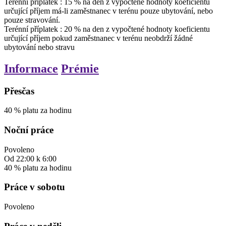
Terénní příplatek
:
15
%
na den z vypočtené hodnoty koeficientu
určující příjem
má-li zaměstnanec v terénu pouze ubytování, nebo
pouze stravování.
Terénní příplatek
:
20
%
na den z vypočtené hodnoty koeficientu
určující příjem
pokud zaměstnanec v terénu neobdrží žádné
ubytování nebo stravu
Informace
Prémie
Přesčas
40
%
platu za hodinu
Noční práce
Povoleno
Od
22:00
k
6:00
40
%
platu za hodinu
Práce v sobotu
Povoleno