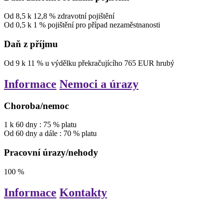
Od
8,5
k
12,8
%
zdravotní pojištění
Od
0,5
k
1
%
pojištění pro případ nezaměstnanosti
Daň z příjmu
Od
9
k
11
%
u výdělku překračujícího
765
EUR
hrubý
Informace
Nemoci a úrazy
Choroba/nemoc
1
k
60
dny
:
75
%
platu
Od
60
dny
a dále
:
70
%
platu
Pracovní úrazy/nehody
100
%
Informace
Kontakty