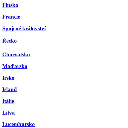
Finsko
Francie
Spojené království
Řecko
Chorvatsko
Maďarsko
Irsko
Island
Itálie
Litva
Lucembursko