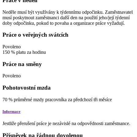
Práce v neděli
Neděle musí být využívány k týdennímu odpočinku. Zaměstnavatel
musí poskytnout zaměstnanci další den na použití jeho/její týdenní
doby odpočinku, pokud to povaha a organizace práce vyžadují.
Práce o veřejných svátcích
Povoleno
150
%
platu za hodinu
Práce na směny
Povoleno
Pohotovostní mzda
70
%
průměrné mzdy pracovníka za předchozí tři měsíce
Informace
Jestliže přerušení práce je nezávislé na odpovědnosti zaměstnance.
Příspěvek na řádnou dovolenou