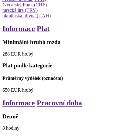
švýcarský frank (CHF)
turecká lira (TRY)
ukrajinská hřivna (UAH)
Informace
Plat
Minimální hrubá mzda
288
EUR
hrubý
Plat podle kategorie
Průměrný výdělek (označení)
650
EUR
hrubý
Informace
Pracovní doba
Denně
8
hodiny