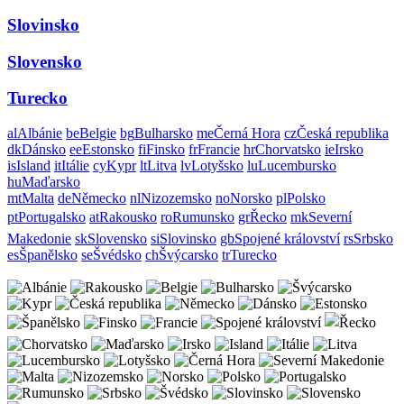
Slovinsko
Slovensko
Turecko
al
Albánie
be
Belgie
bg
Bulharsko
me
Černá Hora
cz
Česká republika
dk
Dánsko
ee
Estonsko
fi
Finsko
fr
Francie
hr
Chorvatsko
ie
Irsko
is
Island
it
Itálie
cy
Kypr
lt
Litva
lv
Lotyšsko
lu
Lucembursko
hu
Maďarsko
mt
Malta
de
Německo
nl
Nizozemsko
no
Norsko
pl
Polsko
pt
Portugalsko
at
Rakousko
ro
Rumunsko
gr
Řecko
mk
Severní
Makedonie
sk
Slovensko
si
Slovinsko
gb
Spojené království
rs
Srbsko
es
Španělsko
se
Švédsko
ch
Švýcarsko
tr
Turecko