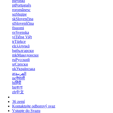
pl
Polski
pt
Português
ro
românesc
sq
Shqipe
sk
Slovenčina
sl
Slovenščina
fi
suomi
sv
Svenska
vi
Tiếng Việt
tr
Türkçe
el
ελληνικά
bg
български
mk
Македонски
ru
Русский
sr
Српски
uk
Українська
ar
العربية
ne
नेपाली
hi
हिंदी
bn
বাংলা
zh
中文
36 zemí
Kontaktujte odborový svaz
Vstupte do Svazu