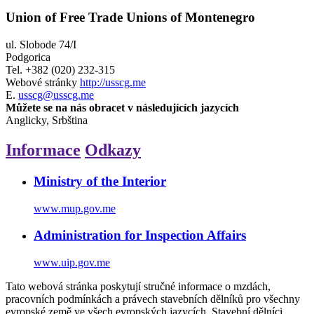
Union of Free Trade Unions of Montenegro
ul. Slobode 74/I
Podgorica
Tel.
+382 (020) 232-315
Webové stránky
http://usscg.me
E.
usscg@usscg.me
Můžete se na nás obracet v následujících jazycích
Anglicky, Srbština
Informace
Odkazy
Ministry of the Interior
www.mup.gov.me
Administration for Inspection Affairs
www.uip.gov.me
Tato webová stránka poskytují stručné informace o mzdách,
pracovních podmínkách a právech stavebních dělníků pro všechny
evropské země ve všech evropských jazycích. Stavební dělníci