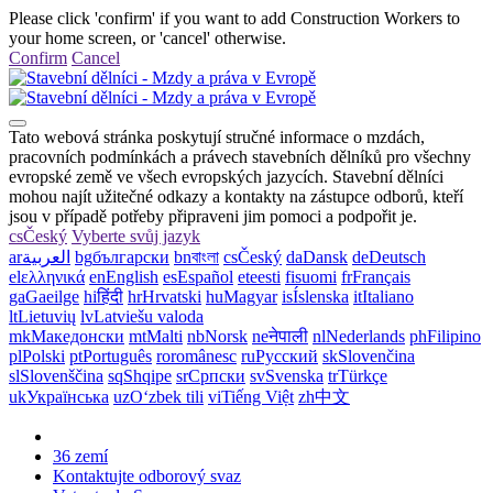
Please click 'confirm' if you want to add Construction Workers to
your home screen, or 'cancel' otherwise.
Confirm
Cancel
Tato webová stránka poskytují stručné informace o mzdách,
pracovních podmínkách a právech stavebních dělníků pro všechny
evropské země ve všech evropských jazycích. Stavební dělníci
mohou najít užitečné odkazy a kontakty na zástupce odborů, kteří
jsou v případě potřeby připraveni jim pomoci a podpořit je.
cs
Český
Vyberte svůj jazyk
ar
العربية
bg
български
bn
বাংলা
cs
Český
da
Dansk
de
Deutsch
el
ελληνικά
en
English
es
Español
et
eesti
fi
suomi
fr
Français
ga
Gaeilge
hi
हिंदी
hr
Hrvatski
hu
Magyar
is
Íslenska
it
Italiano
lt
Lietuvių
lv
Latviešu valoda
mk
Македонски
mt
Malti
nb
Norsk
ne
नेपाली
nl
Nederlands
ph
Filipino
pl
Polski
pt
Português
ro
românesc
ru
Русский
sk
Slovenčina
sl
Slovenščina
sq
Shqipe
sr
Српски
sv
Svenska
tr
Türkçe
uk
Українська
uz
Oʻzbek tili
vi
Tiếng Việt
zh
中文
36 zemí
Kontaktujte odborový svaz