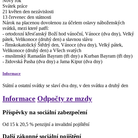
Nový rok
Svátek práce
21
květen
den nezávislosti
13
červenec
den státnosti
Nárok na placenou dovolenou za účelem oslavy náboženských
svátků, mezi které patří:
- ortodoxní křesťanský Boží hod vánoční, Vánoce (dva dny), Velký
pátek, Velikonoce (druhý den) a slavnou slávu
- římskokatolický Štědrý den, Vánoce (dva dny), Velký pátek,
Velikonoce (druhý den) a Všech svatých
- muslimský Ramadán Bayram (tři dny) a Kurban Bayram (tři dny)
- židovská Pasha (dva dny) a Jama Kipur (dva dny)
Informace
Státní a ostatní svátky se slaví dva dny, v den svátku a druhý den
Informace
Odpočty ze mzdy
Příspěvky na sociální zabezpečení
Od
15
k
20,5
%
penzijní a invalidní pojištění
Další zákonné sociální pojištění