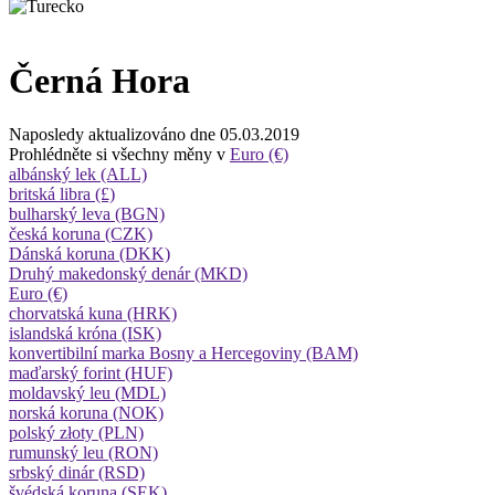
Černá Hora
Naposledy aktualizováno dne 05.03.2019
Prohlédněte si všechny měny v
Euro (€)
albánský lek (ALL)
britská libra (£)
bulharský leva (BGN)
česká koruna (CZK)
Dánská koruna (DKK)
Druhý makedonský denár (MKD)
Euro (€)
chorvatská kuna (HRK)
islandská króna (ISK)
konvertibilní marka Bosny a Hercegoviny (BAM)
maďarský forint (HUF)
moldavský leu (MDL)
norská koruna (NOK)
polský złoty (PLN)
rumunský leu (RON)
srbský dinár (RSD)
švédská koruna (SEK)