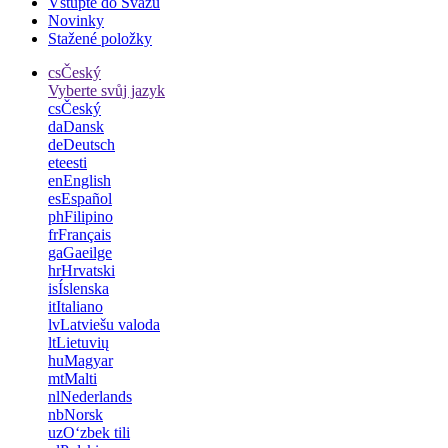
Vstupte do Svazu
Novinky
Stažené položky
cs
Český
Vyberte svůj jazyk
cs
Český
da
Dansk
de
Deutsch
et
eesti
en
English
es
Español
ph
Filipino
fr
Français
ga
Gaeilge
hr
Hrvatski
is
Íslenska
it
Italiano
lv
Latviešu valoda
lt
Lietuvių
hu
Magyar
mt
Malti
nl
Nederlands
nb
Norsk
uz
Oʻzbek tili