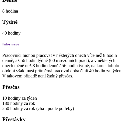
8
hodina
Týdně
40
hodiny
Informace
Pracovníci mohou pracovat v některých dnech více než 8 hodin
denně, až 56 hodin týdně (60 u sezónních prací), a v některých
dnech méně než 8 hodin denně / 56 hodin týdně, na konci tohoto
období však musí průměrná pracovní doba činit 40 hodin za týden.
V takovém případě není žádný přesčas.
Přesčas
10
hodiny
za týden
180
hodiny
za rok
250
hodiny
za rok
(cba - podle potřeby)
Přestávky