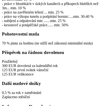
- práce v hloubkách v úzkých kanálech a příkopech hlubších než
3m... min. 10 %
- práce na zavěšeném lešení ... min. 25 %
- práce na výkopu tunelu a podpírání hornin/.....min. 30-40 %
- nabíjení a odpalování min .......min. 25 %
- kesonové a potápěčské práce...... min. 50%
Pohotovostní mzda
70
%
platu za hodinu
(ne nižší než zákonná minimální mzda)
Příspěvek na řádnou dovolenou
Použitelný
300
EUR
dovolená za kalendářní rok
125
EUR
první svátek vánoční
125
EUR
velikonoce
Další mzdové složky
0,5
%
za rok v zaměstnání
Zaplaceno
měsíční