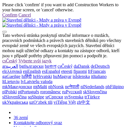
Please click 'confirm' if you want to add Construction Workers to
your home screen, or 'cancel' otherwise.
Confirm
Cancel
Tato webová stránka poskytují stručné informace o mzdách,
pracovních podmínkách a právech stavebních dělníků pro všechny
evropské země ve všech evropských jazycích. Stavební dělníci
mohou najít užitečné odkazy a kontakty na zástupce odborů, kteří
jsou v případě potřeby připraveni jim pomoci a podpořit je.
cs
Český
Vyberte svůj jazyk
ar
العربية
bg
български
bn
বাংলা
cs
Český
da
Dansk
de
Deutsch
el
ελληνικά
en
English
es
Español
et
eesti
fi
suomi
fr
Français
ga
Gaeilge
hi
हिंदी
hr
Hrvatski
hu
Magyar
is
Íslenska
it
Italiano
lt
Lietuvių
lv
Latviešu valoda
mk
Македонски
mt
Malti
nb
Norsk
ne
नेपाली
nl
Nederlands
ph
Filipino
pl
Polski
pt
Português
ro
românesc
ru
Русский
sk
Slovenčina
sl
Slovenščina
sq
Shqipe
sr
Српски
sv
Svenska
tr
Türkçe
uk
Українська
uz
Oʻzbek tili
vi
Tiếng Việt
zh
中文
36 zemí
Kontaktujte odborový svaz