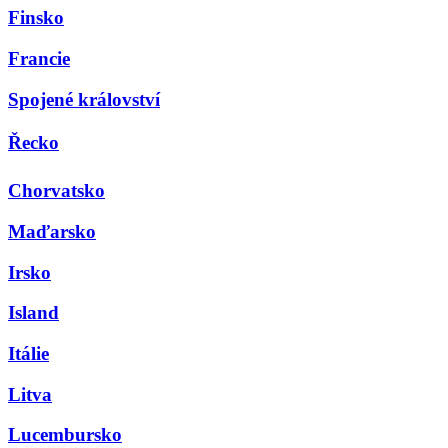
Finsko
Francie
Spojené království
Řecko
Chorvatsko
Maďarsko
Irsko
Island
Itálie
Litva
Lucembursko