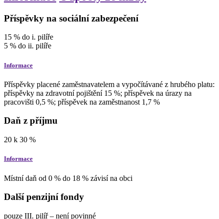
Příspěvky na sociální zabezpečení
15
%
do i. pilíře
5
%
do ii. pilíře
Informace
Příspěvky placené zaměstnavatelem a vypočítávané z hrubého platu:
příspěvky na zdravotní pojištění 15 %; příspěvek na úrazy na
pracovišti 0,5 %; příspěvek na zaměstnanost 1,7 %
Daň z příjmu
20
k
30
%
Informace
Místní daň od 0 % do 18 % závisí na obci
Další penzijní fondy
pouze III. pilíř – není povinné