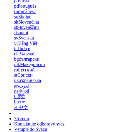
pl
Polski
pt
Português
ro
românesc
sq
Shqipe
sk
Slovenčina
sl
Slovenščina
fi
suomi
sv
Svenska
vi
Tiếng Việt
tr
Türkçe
el
ελληνικά
bg
български
mk
Македонски
ru
Русский
sr
Српски
uk
Українська
ar
العربية
ne
नेपाली
hi
हिंदी
bn
বাংলা
zh
中文
36 zemí
Kontaktujte odborový svaz
Vstupte do Svazu