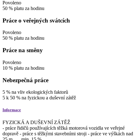
Povoleno
50
%
platu za hodinu
Práce o veřejných svátcích
Povoleno
50
%
platu za hodinu
Práce na směny
Povoleno
10
%
platu za hodinu
Nebezpečná práce
5
%
na vliv ekologických faktorů
5
k
50
%
na fyzickou a duševní zátěž
Informace
FYZICKÁ A DUŠEVNÍ ZÁTĚŽ
- práce řidičů používajících těžká motorová vozidla ve veřejné
dopravě - práce s těžkými stavebními stroji - práce ve výškách nad
25 m.......min. 15 %