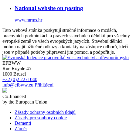
National website on posting
www.mrms.hr
Tato webová stránka poskytují stručné informace o mzdách,
pracovních podmínkách a právech stavebních dělníků pro všechny
evropské země ve všech evropských jazycích. Stavební dělníci
mohou najít užitečné odkazy a kontakty na zástupce odborů, kteří
jsou v případě potřeby připraveni jim pomoci a podpořit je.
EFBWW
Rue Royale 45
1000 Brusel
+32 (0)2 2271040
info@efbww.eu
Přihlášení
Co-financed
by the European Union
Zásady ochrany osobních údajů
Zásady pro soubory cookie
Dementi
Záměr