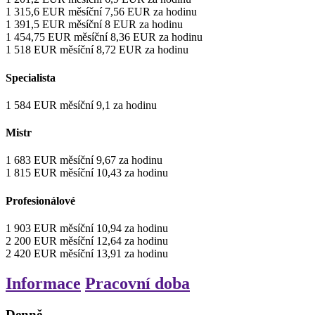
1 315,6
EUR
měsíční
7,56
EUR
za hodinu
1 391,5
EUR
měsíční
8
EUR
za hodinu
1 454,75
EUR
měsíční
8,36
EUR
za hodinu
1 518
EUR
měsíční
8,72
EUR
za hodinu
Specialista
1 584
EUR
měsíční
9,1
za hodinu
Mistr
1 683
EUR
měsíční
9,67
za hodinu
1 815
EUR
měsíční
10,43
za hodinu
Profesionálové
1 903
EUR
měsíční
10,94
za hodinu
2 200
EUR
měsíční
12,64
za hodinu
2 420
EUR
měsíční
13,91
za hodinu
Informace
Pracovní doba
Denně