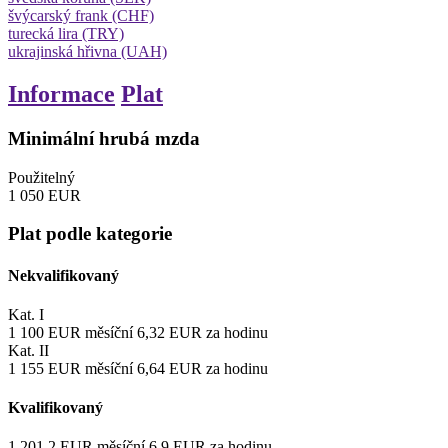
švýcarský frank (CHF)
turecká lira (TRY)
ukrajinská hřivna (UAH)
Informace
Plat
Minimální hrubá mzda
Použitelný
1 050
EUR
Plat podle kategorie
Nekvalifikovaný
Kat. I
1 100
EUR
měsíční
6,32
EUR
za hodinu
Kat. II
1 155
EUR
měsíční
6,64
EUR
za hodinu
Kvalifikovaný
1 201,2
EUR
měsíční
6,9
EUR
za hodinu