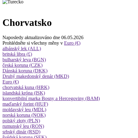
Chorvatsko
Naposledy aktualizováno dne 06.05.2026
Prohlédněte si všechny měny v
Euro (€)
albánský lek (ALL)
britská libra (£)
bulharský leva (BGN)
česká koruna (CZK)
Dánská koruna (DKK)
Druhý makedonský denár (MKD)
Euro (€)
chorvatská kuna (HRK)
islandská króna (ISK)
konvertibilní marka Bosny a Hercegoviny (BAM)
maďarský forint (HUF)
moldavský leu (MDL)
norská koruna (NOK)
polský złoty (PLN)
rumunský leu (RON)
srbský dinár (RSD)
švédská koruna (SEK)