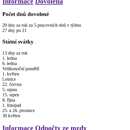
Informace
Dovolená
Počet dnů dovolené
20
dny
za rok
za 5 pracovních dnů v týdnu
27
dny
po
21
Státní svátky
13
dny
za rok
1. ledna
6. ledna
Velikonoční pondělí
1. květen
Letnice
22. června
5. srpna
15. srpen
8. října
1. listopad
25. a 26. prosince
30
květen
Informace
Odpočty ze mzdy