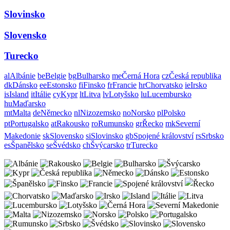
Slovinsko
Slovensko
Turecko
al
Albánie
be
Belgie
bg
Bulharsko
me
Černá Hora
cz
Česká republika
dk
Dánsko
ee
Estonsko
fi
Finsko
fr
Francie
hr
Chorvatsko
ie
Irsko
is
Island
it
Itálie
cy
Kypr
lt
Litva
lv
Lotyšsko
lu
Lucembursko
hu
Maďarsko
mt
Malta
de
Německo
nl
Nizozemsko
no
Norsko
pl
Polsko
pt
Portugalsko
at
Rakousko
ro
Rumunsko
gr
Řecko
mk
Severní
Makedonie
sk
Slovensko
si
Slovinsko
gb
Spojené království
rs
Srbsko
es
Španělsko
se
Švédsko
ch
Švýcarsko
tr
Turecko