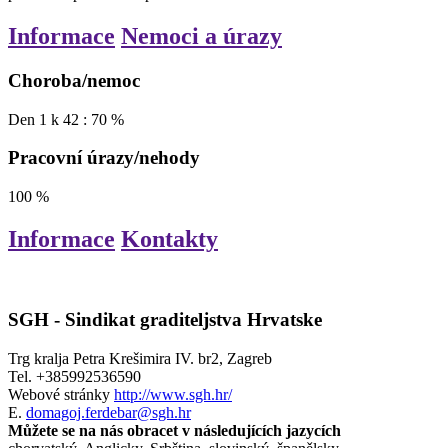
Informace
Nemoci a úrazy
Choroba/nemoc
Den
1
k
42
:
70
%
Pracovní úrazy/nehody
100
%
Informace
Kontakty
SGH - Sindikat graditeljstva Hrvatske
Trg kralja Petra Krešimira IV. br2, Zagreb
Tel.
+385992536590
Webové stránky
http://www.sgh.hr/
E.
domagoj.ferdebar@sgh.hr
Můžete se na nás obracet v následujících jazycích