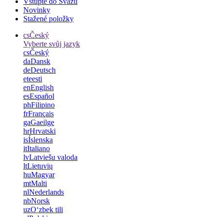
Vstupte do Svazu
Novinky
Stažené položky
cs
Český
Vyberte svůj jazyk
cs
Český
da
Dansk
de
Deutsch
et
eesti
en
English
es
Español
ph
Filipino
fr
Français
ga
Gaeilge
hr
Hrvatski
is
Íslenska
it
Italiano
lv
Latviešu valoda
lt
Lietuvių
hu
Magyar
mt
Malti
nl
Nederlands
nb
Norsk
uz
Oʻzbek tili