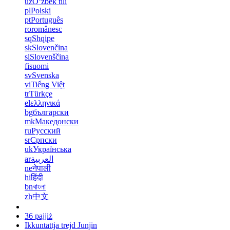
uz
Oʻzbek tili
pl
Polski
pt
Português
ro
românesc
sq
Shqipe
sk
Slovenčina
sl
Slovenščina
fi
suomi
sv
Svenska
vi
Tiếng Việt
tr
Türkçe
el
ελληνικά
bg
български
mk
Македонски
ru
Русский
sr
Српски
uk
Українська
ar
العربية
ne
नेपाली
hi
हिंदी
bn
বাংলা
zh
中文
36 pajjiż
Ikkuntattja trejd Junjin