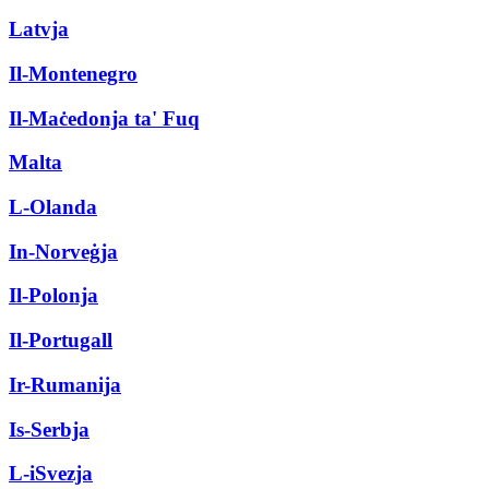
Latvja
Il-Montenegro
Il-Maċedonja ta' Fuq
Malta
L-Olanda
In-Norveġja
Il-Polonja
Il-Portugall
Ir-Rumanija
Is-Serbja
L-iSvezja