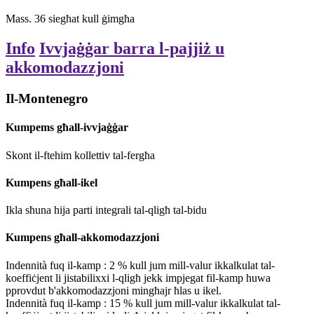
Mass.
36
siegħat
kull ġimgħa
Info
Ivvjaġġar barra l-pajjiż u
akkomodazzjoni
Il-Montenegro
Kumpems għall-ivvjaġġar
Skont il-ftehim kollettiv tal-fergħa
Kumpens għall-ikel
Ikla sħuna hija parti integrali tal-qligħ tal-bidu
Kumpens għall-akkomodazzjoni
Indennità fuq il-kamp
:
2
%
kull jum mill-valur ikkalkulat tal-
koeffiċjent li jistabilixxi l-qligħ
jekk impjegat fil-kamp huwa
pprovdut b'akkomodazzjoni mingħajr ħlas u ikel.
Indennità fuq il-kamp
:
15
%
kull jum mill-valur ikkalkulat tal-