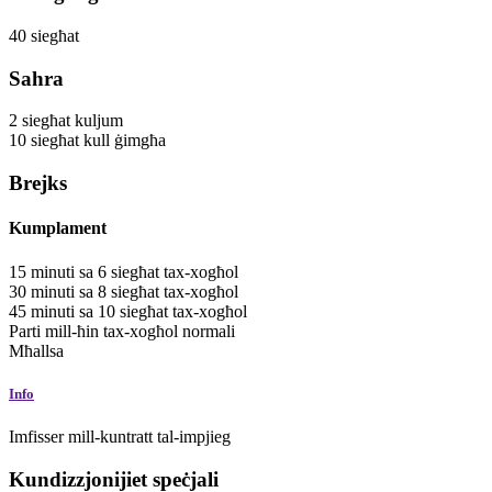
40
siegħat
Sahra
2
siegħat
kuljum
10
siegħat
kull ġimgħa
Brejks
Kumplament
15
minuti
sa
6
siegħat
tax-xogħol
30
minuti
sa
8
siegħat
tax-xogħol
45
minuti
sa
10
siegħat
tax-xogħol
Parti mill-ħin tax-xogħol normali
Mħallsa
Info
Imfisser mill-kuntratt tal-impjieg
Kundizzjonijiet speċjali