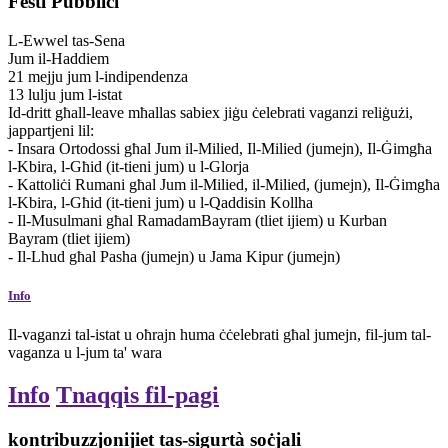
Festi Pubbliċi
L-Ewwel tas-Sena
Jum il-Haddiem
21
mejju
jum l-indipendenza
13
lulju
jum l-istat
Id-dritt għall-leave mħallas sabiex jiġu ċelebrati vaganzi reliġużi,
jappartjeni lil:
- Insara Ortodossi għal Jum il-Milied, Il-Milied (jumejn), Il-Ġimgħa
l-Kbira, l-Għid (it-tieni jum) u l-Glorja
- Kattoliċi Rumani għal Jum il-Milied, il-Milied, (jumejn), Il-Ġimgħa
l-Kbira, l-Għid (it-tieni jum) u l-Qaddisin Kollha
- Il-Musulmani għal RamadamBayram (tliet ijiem) u Kurban
Bayram (tliet ijiem)
- Il-Lhud għal Pasha (jumejn) u Jama Kipur (jumejn)
Info
Il-vaganzi tal-istat u oħrajn huma ċċelebrati għal jumejn, fil-jum tal-
vaganza u l-jum ta' wara
Info
Tnaqqis fil-pagi
kontribuzzjonijiet tas-sigurtà soċjali