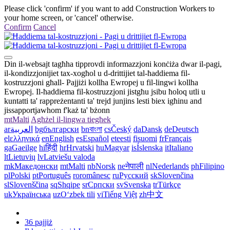
Please click 'confirm' if you want to add Construction Workers to
your home screen, or 'cancel' otherwise.
Confirm
Cancel
Din il-websajt tagħha tipprovdi informazzjoni konċiża dwar il-pagi,
il-kondizzjonijiet tax-xogħol u d-drittijiet tal-ħaddiema fil-
kostruzzjoni għall- Pajjiżi kollha Ewropej u fil-lingwi kollha
Ewropej. Il-ħaddiema fil-kostruzzjoni jistgħu jsibu ħoloq utli u
kuntatti ta' rappreżentanti ta' trejd junjins lesti biex igħinu and
jissapportjawhom f'każ ta' bżonn
mt
Malti
Agħżel il-lingwa tiegħek
ar
العربية
bg
български
bn
বাংলা
cs
Český
da
Dansk
de
Deutsch
el
ελληνικά
en
English
es
Español
et
eesti
fi
suomi
fr
Français
ga
Gaeilge
hi
हिंदी
hr
Hrvatski
hu
Magyar
is
Íslenska
it
Italiano
lt
Lietuvių
lv
Latviešu valoda
mk
Македонски
mt
Malti
nb
Norsk
ne
नेपाली
nl
Nederlands
ph
Filipino
pl
Polski
pt
Português
ro
românesc
ru
Русский
sk
Slovenčina
sl
Slovenščina
sq
Shqipe
sr
Српски
sv
Svenska
tr
Türkçe
uk
Українська
uz
Oʻzbek tili
vi
Tiếng Việt
zh
中文
36 pajjiż