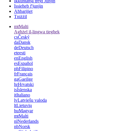
Ikkuntattja trejd Junjin
Issieħeb f'junjin
Aħbarijiet
Tniżżil
mt
Malti
Agħżel il-lingwa tiegħek
cs
Český
da
Dansk
de
Deutsch
et
eesti
en
English
es
Español
ph
Filipino
fr
Français
ga
Gaeilge
hr
Hrvatski
is
Íslenska
it
Italiano
lv
Latviešu valoda
lt
Lietuvių
hu
Magyar
mt
Malti
nl
Nederlands
nb
Norsk