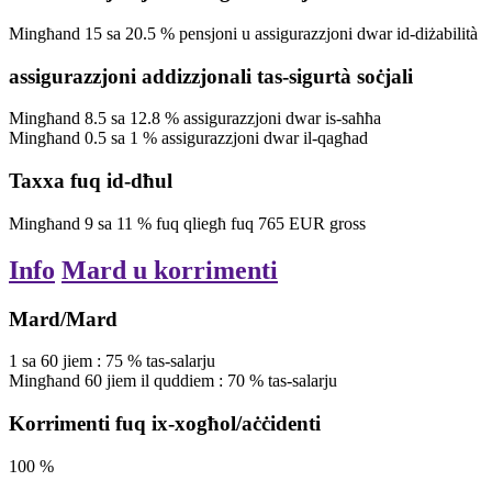
Mingħand
15
sa
20.5
%
pensjoni u assigurazzjoni dwar id-diżabilità
assigurazzjoni addizzjonali tas-sigurtà soċjali
Mingħand
8.5
sa
12.8
%
assigurazzjoni dwar is-saħħa
Mingħand
0.5
sa
1
%
assigurazzjoni dwar il-qagħad
Taxxa fuq id-dħul
Mingħand
9
sa
11
%
fuq qliegħ fuq
765
EUR
gross
Info
Mard u korrimenti
Mard/Mard
1
sa
60
jiem
:
75
%
tas-salarju
Mingħand
60
jiem
il quddiem
:
70
%
tas-salarju
Korrimenti fuq ix-xogħol/aċċidenti
100
%