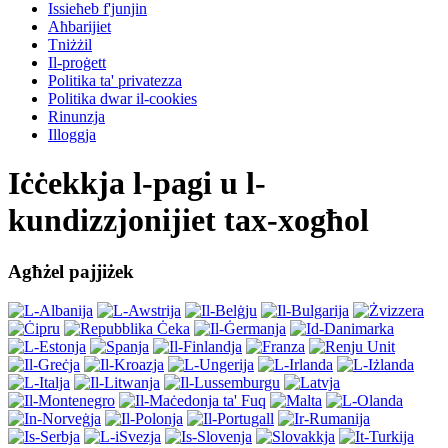
Issieħeb f'junjin
Aħbarijiet
Tniżżil
Il-proġett
Politika ta' privatezza
Politika dwar il-cookies
Rinunzja
Illoggja
Iċċekkja l-pagi u l-
kundizzjonijiet tax-xogħol
Agħżel pajjiżek