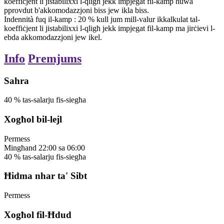
koeffiċjent li jistabilixxi l-qligħ
jekk impjegat fil-kamp huwa
pprovdut b'akkomodazzjoni biss jew ikla biss.
Indennità fuq il-kamp
:
20
%
kull jum mill-valur ikkalkulat tal-
koeffiċjent li jistabilixxi l-qligħ
jekk impjegat fil-kamp ma jirċievi l-
ebda akkomodazzjoni jew ikel.
Info
Premjums
Sahra
40
%
tas-salarju fis-siegħa
Xogħol bil-lejl
Permess
Mingħand
22:00
sa
06:00
40
%
tas-salarju fis-siegħa
Ħidma nhar ta' Sibt
Permess
Xogħol fil-Ħdud