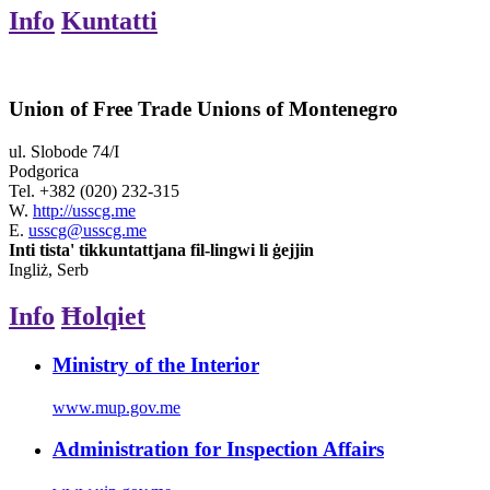
Info
Kuntatti
Union of Free Trade Unions of Montenegro
ul. Slobode 74/I
Podgorica
Tel.
+382 (020) 232-315
W.
http://usscg.me
E.
usscg@usscg.me
Inti tista' tikkuntattjana fil-lingwi li ġejjin
Ingliż, Serb
Info
Ħolqiet
Ministry of the Interior
www.mup.gov.me
Administration for Inspection Affairs