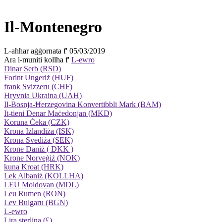
Il-Montenegro
L-aħħar aġġornata f' 05/03/2019
Ara l-muniti kollha f'
L-ewro
Dinar Serb (RSD)
Forint Ungeriż (HUF)
frank Svizzeru (CHF)
Hryvnia Ukraina (UAH)
Il-Bosnja-Ħerzegovina Konvertibbli Mark (BAM)
It-tieni Denar Maċedonjan (MKD)
Koruna Ċeka (CZK)
Krona Iżlandiża (ISK)
Krona Svediża (SEK)
Krone Daniż ( DKK )
Krone Norveġiż (NOK)
kuna Kroat (HRK)
Lek Albaniż (KOLLHA)
LEU Moldovan (MDL)
Leu Rumen (RON)
Lev Bulgaru (BGN)
L-ewro
Lira sterlina (£)