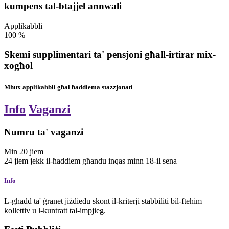
kumpens tal-btajjel annwali
Applikabbli
100
%
Skemi supplimentari ta' pensjoni għall-irtirar mix-
xogħol
Mhux applikabbli għal ħaddiema stazzjonati
Info
Vaganzi
Numru ta' vaganzi
Min
20
jiem
24
jiem
jekk il-ħaddiem għandu inqas minn 18-il sena
Info
L-għadd ta' ġranet jiżdiedu skont il-kriterji stabbiliti bil-ftehim
kollettiv u l-kuntratt tal-impjieg.