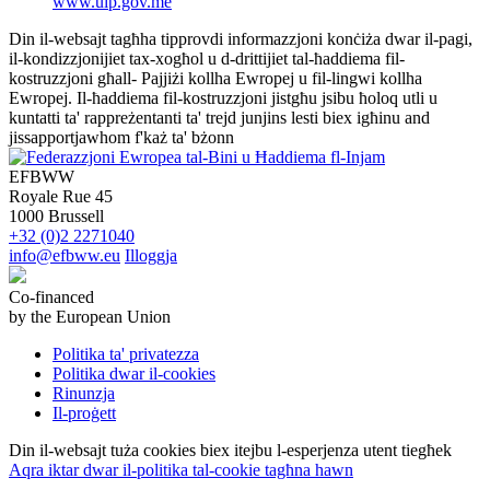
www.uip.gov.me
Din il-websajt tagħha tipprovdi informazzjoni konċiża dwar il-pagi,
il-kondizzjonijiet tax-xogħol u d-drittijiet tal-ħaddiema fil-
kostruzzjoni għall- Pajjiżi kollha Ewropej u fil-lingwi kollha
Ewropej. Il-ħaddiema fil-kostruzzjoni jistgħu jsibu ħoloq utli u
kuntatti ta' rappreżentanti ta' trejd junjins lesti biex igħinu and
jissapportjawhom f'każ ta' bżonn
EFBWW
Royale Rue 45
1000 Brussell
+32 (0)2 2271040
info@efbww.eu
Illoggja
Co-financed
by the European Union
Politika ta' privatezza
Politika dwar il-cookies
Rinunzja
Il-proġett
Din il-websajt tuża cookies biex itejbu l-esperjenza utent tiegħek
Aqra iktar dwar il-politika tal-cookie tagħna hawn