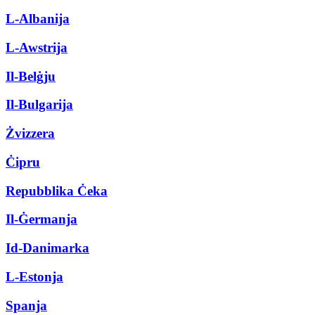
L-Albanija
L-Awstrija
Il-Belġju
Il-Bulgarija
Żvizzera
Ċipru
Repubblika Ċeka
Il-Ġermanja
Id-Danimarka
L-Estonja
Spanja