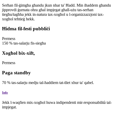
Serħan fil-ġimgħa għandu jkun nhar ta' Ħadd. Min iħaddem għandu
jipprovdi ġurnata oħra għal impjegat għall-użu tas-serħan
tiegħu/tagħha jekk in-natura tax-xogħol u l-organizzazzjoni tax-
xogħol teħtieġ hekk.
Ħidma fil-festi pubbliċi
Permess
150
%
tas-salarju fis-siegħa
Xogħol bix-xift,
Permess
Paga standby
70
%
tas-salarju medju tal-ħaddiem tat-tliet xhur ta' qabel.
Info
Jekk l-waqfien mix-xogħol huwa indipendenti mir-responsabilità tal-
impjegat.