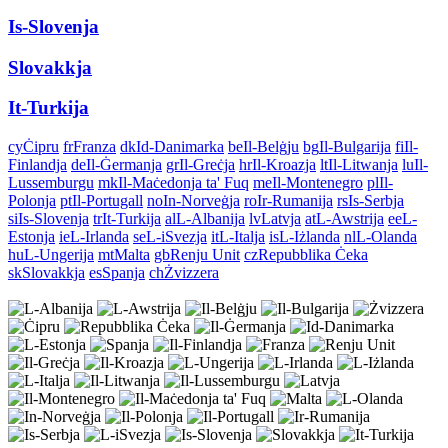
Is-Slovenja
Slovakkja
It-Turkija
cy
Ċipru
fr
Franza
dk
Id-Danimarka
be
Il-Belġju
bg
Il-Bulgarija
fi
Il-
Finlandja
de
Il-Ġermanja
gr
Il-Greċja
hr
Il-Kroazja
lt
Il-Litwanja
lu
Il-
Lussemburgu
mk
Il-Maċedonja ta' Fuq
me
Il-Montenegro
pl
Il-
Polonja
pt
Il-Portugall
no
In-Norveġja
ro
Ir-Rumanija
rs
Is-Serbja
si
Is-Slovenja
tr
It-Turkija
al
L-Albanija
lv
Latvja
at
L-Awstrija
ee
L-
Estonja
ie
L-Irlanda
se
L-iSvezja
it
L-Italja
is
L-Iżlanda
nl
L-Olanda
hu
L-Ungerija
mt
Malta
gb
Renju Unit
cz
Repubblika Ċeka
sk
Slovakkja
es
Spanja
ch
Żvizzera