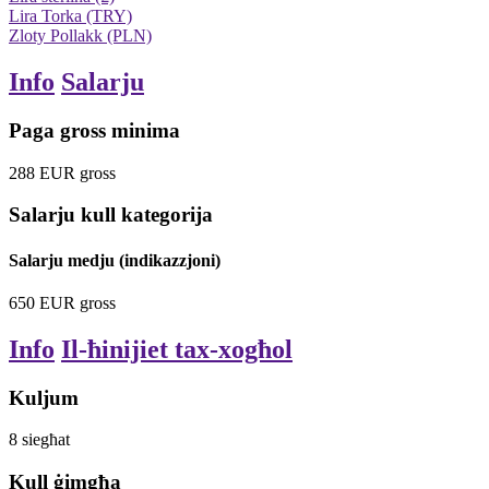
Lira Torka (TRY)
Zloty Pollakk (PLN)
Info
Salarju
Paga gross minima
288
EUR
gross
Salarju kull kategorija
Salarju medju (indikazzjoni)
650
EUR
gross
Info
Il-ħinijiet tax-xogħol
Kuljum
8
siegħat
Kull ġimgħa