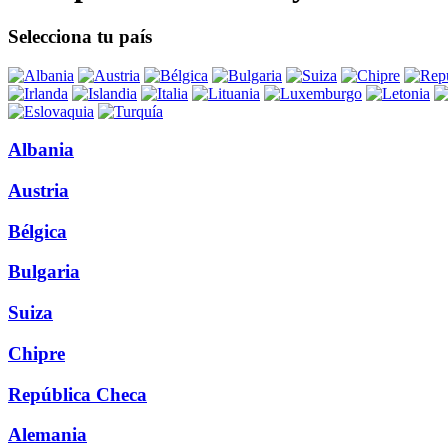
Selecciona tu país
Albania
Austria
Bélgica
Bulgaria
Suiza
Chipre
República Checa
Alemania