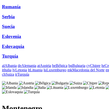
Rumanía
Serbia
Suecia
Eslovenia
Eslovaquia
Turquía
al
Albania
de
Alemania
at
Austria
be
Bélgica
bg
Bulgaria
cy
Chipre
hr
Cr
it
Italia
lv
Letonia
lt
Lituania
lu
Luxemburgo
mk
Macedonia del Norte
m
ch
Suiza
tr
Turquía
Montenegro