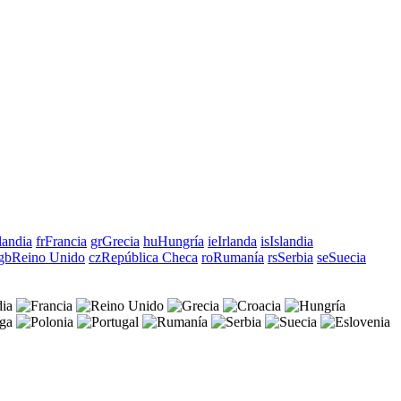
landia
fr
Francia
gr
Grecia
hu
Hungría
ie
Irlanda
is
Islandia
gb
Reino Unido
cz
República Checa
ro
Rumanía
rs
Serbia
se
Suecia