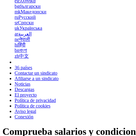
el
ελληνικά
bg
български
mk
Македонски
ru
Русский
sr
Српски
uk
Українська
ar
العربية
ne
नेपाली
hi
हिंदी
bn
বাংলা
zh
中文
36 países
Contactar un sindicato
Afiliarse a un sindicato
Noticias
Descargas
El proyecto
Política de privacidad
Política de cookies
Aviso legal
Conexión
Comprueba salarios y condicion