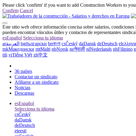
Please click 'confirm' if you want to add Construction Workers to your
Confirm
Cancel
Este sitio web ofrece información concisa sobre salarios, condiciones 
pueden encontrar vínculos útiles y contactos de representantes sindicale
es
Español
Selecciona tu idioma
ar
العربية
bg
български
bn
বাংলা
cs
Český
da
Dansk
de
Deutsch
el
ελληνι
mk
Македонски
mt
Malti
nb
Norsk
ne
नेपाली
nl
Nederlands
ph
Filipino
p
tili
vi
Tiếng Việt
zh
中文
36 países
Contactar un sindicato
Afiliarse a un sindicato
Noticias
Descargas
es
Español
Selecciona tu idioma
cs
Český
da
Dansk
de
Deutsch
et
eesti