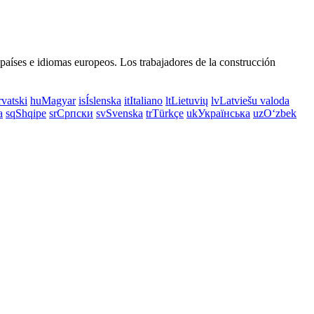
 países e idiomas europeos. Los trabajadores de la construcción
vatski
hu
Magyar
is
Íslenska
it
Italiano
lt
Lietuvių
lv
Latviešu valoda
a
sq
Shqipe
sr
Српски
sv
Svenska
tr
Türkçe
uk
Українська
uz
Oʻzbek