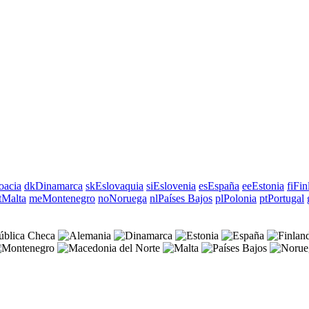
oacia
dk
Dinamarca
sk
Eslovaquia
si
Eslovenia
es
España
ee
Estonia
fi
Fin
t
Malta
me
Montenegro
no
Noruega
nl
Países Bajos
pl
Polonia
pt
Portugal