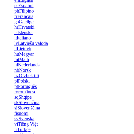
en
English
es
Español
ph
Filipino
fr
Français
ga
Gaeilge
hr
Hrvatski
is
Íslenska
it
Italiano
lv
Latviešu valoda
lt
Lietuvių
hu
Magyar
mt
Malti
nl
Nederlands
nb
Norsk
uz
Oʻzbek tili
pl
Polski
pt
Português
ro
românesc
sq
Shqipe
sk
Slovenčina
sl
Slovenščina
fi
suomi
sv
Svenska
vi
Tiếng Việt
tr
Türkçe