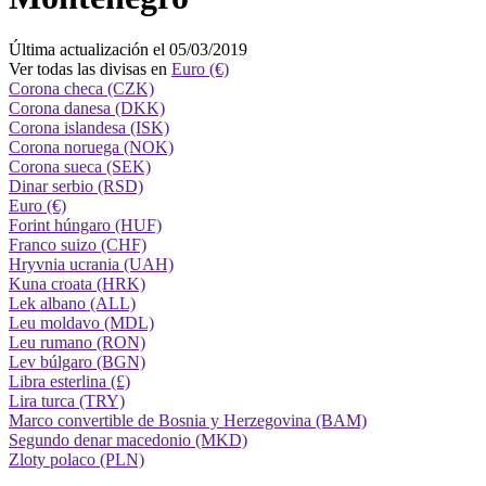
Última actualización el 05/03/2019
Ver todas las divisas en
Euro (€)
Corona checa (CZK)
Corona danesa (DKK)
Corona islandesa (ISK)
Corona noruega (NOK)
Corona sueca (SEK)
Dinar serbio (RSD)
Euro (€)
Forint húngaro (HUF)
Franco suizo (CHF)
Hryvnia ucrania (UAH)
Kuna croata (HRK)
Lek albano (ALL)
Leu moldavo (MDL)
Leu rumano (RON)
Lev búlgaro (BGN)
Libra esterlina (£)
Lira turca (TRY)
Marco convertible de Bosnia y Herzegovina (BAM)
Segundo denar macedonio (MKD)
Zloty polaco (PLN)