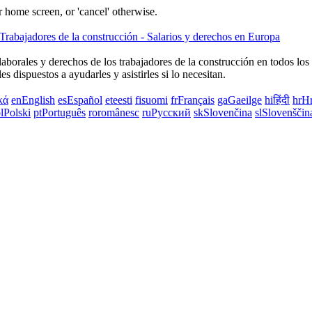
 home screen, or 'cancel' otherwise.
laborales y derechos de los trabajadores de la construcción en todos los
s dispuestos a ayudarles y asistirles si lo necesitan.
κά
en
English
es
Español
et
eesti
fi
suomi
fr
Français
ga
Gaeilge
hi
हिंदी
hr
Hr
l
Polski
pt
Português
ro
românesc
ru
Русский
sk
Slovenčina
sl
Slovenščin