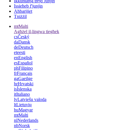
Ikkuntattja trejd Junjin
Issieħeb f'junjin
Aħbarijiet
Tniżżil
mt
Malti
Agħżel il-lingwa tiegħek
cs
Český
da
Dansk
de
Deutsch
et
eesti
en
English
es
Español
ph
Filipino
fr
Français
ga
Gaeilge
hr
Hrvatski
is
Íslenska
it
Italiano
lv
Latviešu valoda
lt
Lietuvių
hu
Magyar
mt
Malti
nl
Nederlands
nb
Norsk