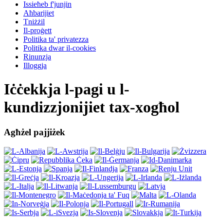
Issieħeb f'junjin
Aħbarijiet
Tniżżil
Il-proġett
Politika ta' privatezza
Politika dwar il-cookies
Rinunzja
Illoggja
Iċċekkja l-pagi u l-
kundizzjonijiet tax-xogħol
Agħżel pajjiżek