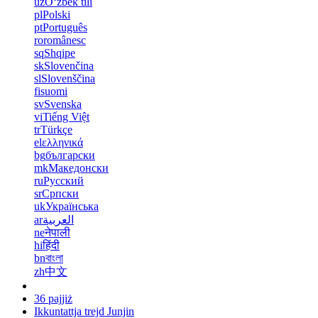
uz
Oʻzbek tili
pl
Polski
pt
Português
ro
românesc
sq
Shqipe
sk
Slovenčina
sl
Slovenščina
fi
suomi
sv
Svenska
vi
Tiếng Việt
tr
Türkçe
el
ελληνικά
bg
български
mk
Македонски
ru
Русский
sr
Српски
uk
Українська
ar
العربية
ne
नेपाली
hi
हिंदी
bn
বাংলা
zh
中文
36 pajjiż
Ikkuntattja trejd Junjin