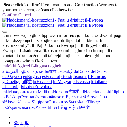
Please click 'confirm' if you want to add Construction Workers to
your home screen, or 'cancel' otherwise.
Confirm
Cancel
Din il-websajt tagħha tipprovdi informazzjoni konċiża dwar il-pagi,
il-kondizzjonijiet tax-xogħol u d-drittijiet tal-ħaddiema fil-
kostruzzjoni għall- Pajjiżi kollha Ewropej u fil-lingwi kollha
Ewropej. Il-ħaddiema fil-kostruzzjoni jistgħu jsibu ħoloq utli u
kuntatti ta' rappreżentanti ta' trejd junjins lesti biex igħinu and
jissapportjawhom f'każ ta' bżonn
mt
Malti
Agħżel il-lingwa tiegħek
ar
العربية
bg
български
bn
বাংলা
cs
Český
da
Dansk
de
Deutsch
el
ελληνικά
en
English
es
Español
et
eesti
fi
suomi
fr
Français
ga
Gaeilge
hi
हिंदी
hr
Hrvatski
hu
Magyar
is
Íslenska
it
Italiano
lt
Lietuvių
lv
Latviešu valoda
mk
Македонски
mt
Malti
nb
Norsk
ne
नेपाली
nl
Nederlands
ph
Filipino
pl
Polski
pt
Português
ro
românesc
ru
Русский
sk
Slovenčina
sl
Slovenščina
sq
Shqipe
sr
Српски
sv
Svenska
tr
Türkçe
uk
Українська
uz
Oʻzbek tili
vi
Tiếng Việt
zh
中文
36 pajjiż