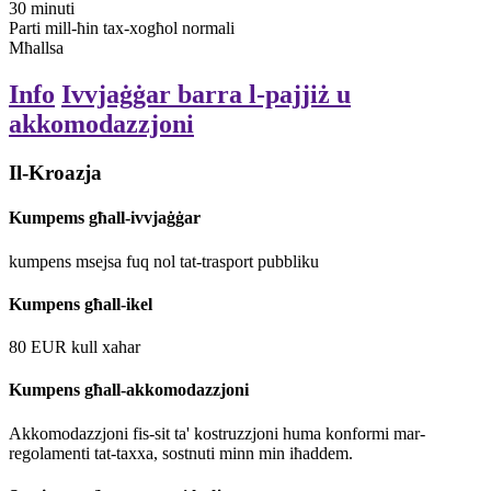
30
minuti
Parti mill-ħin tax-xogħol normali
Mħallsa
Info
Ivvjaġġar barra l-pajjiż u
akkomodazzjoni
Il-Kroazja
Kumpems għall-ivvjaġġar
kumpens msejsa fuq nol tat-trasport pubbliku
Kumpens għall-ikel
80
EUR
kull xahar
Kumpens għall-akkomodazzjoni
Akkomodazzjoni fis-sit ta' kostruzzjoni huma konformi mar-
regolamenti tat-taxxa, sostnuti minn min iħaddem.