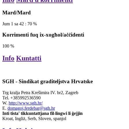
Mard/Mard
Jum
1
sa
42
:
70
%
Korrimenti fuq ix-xogħol/aċċidenti
100
%
Info
Kuntatti
SGH - Sindikat graditeljstva Hrvatske
Trg kralja Petra Krešimira IV. br2, Zagreb
Tel.
+385992536590
W.
http://www.sgh.hr/
E.
domagoj.ferdebar@sgh.hr
Inti tista' tikkuntattjana fil-lingwi li ġejjin
Kroat, Ingliż, Serb, Sloven, spanjol