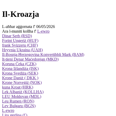
Il-Kroazja
L-aħħar aġġornata f' 06/05/2026
Ara l-muniti kollha f'
L-ewro
Dinar Serb (RSD)
Forint Ungeriż (HUF)
frank Svizzeru (CHF)
Hryvnia Ukraina (UAH)
Il-Bosnja-Ħerzegovina Konvertibbli Mark (BAM)
It-tieni Denar Maċedonjan (MKD)
Koruna Ċeka (CZK)
Krona Iżlandiża (ISK)
Krona Svediża (SEK)
Krone Daniż ( DKK )
Krone Norveġiż (NOK)
kuna Kroat (HRK)
Lek Albaniż (KOLLHA)
LEU Moldovan (MDL)
Leu Rumen (RON)
Lev Bulgaru (BGN)
L-ewro
Lira sterlina (£)