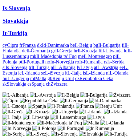
Is-Slovenja
Slovakkja
It-Turkija
cy
Ċipru
fr
Franza
dk
Id-Danimarka
be
Il-Belġju
bg
Il-Bulgarija
fi
Il-
Finlandja
de
Il-Ġermanja
gr
Il-Greċja
hr
Il-Kroazja
lt
Il-Litwanja
lu
Il-
Lussemburgu
mk
Il-Maċedonja ta' Fuq
me
Il-Montenegro
pl
Il-
Polonja
pt
Il-Portugall
no
In-Norveġja
ro
Ir-Rumanija
rs
Is-Serbja
si
Is-Slovenja
tr
It-Turkija
al
L-Albanija
lv
Latvja
at
L-Awstrija
ee
L-
Estonja
ie
L-Irlanda
se
L-iSvezja
it
L-Italja
is
L-Iżlanda
nl
L-Olanda
hu
L-Ungerija
mt
Malta
gb
Renju Unit
cz
Repubblika Ċeka
sk
Slovakkja
es
Spanja
ch
Żvizzera