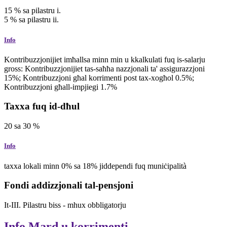
15
%
sa pilastru i.
5
%
sa pilastru ii.
Info
Kontribuzzjonijiet imħallsa minn min u kkalkulati fuq is-salarju
gross: Kontribuzzjonijiet tas-saħħa nazzjonali ta' assigurazzjoni
15%; Kontribuzzjoni għal korrimenti post tax-xogħol 0.5%;
Kontribuzzjoni għall-impjiegi 1.7%
Taxxa fuq id-dħul
20
sa
30
%
Info
taxxa lokali minn 0% sa 18% jiddependi fuq muniċipalità
Fondi addizzjonali tal-pensjoni
It-III. Pilastru biss - mhux obbligatorju
Info
Mard u korrimenti