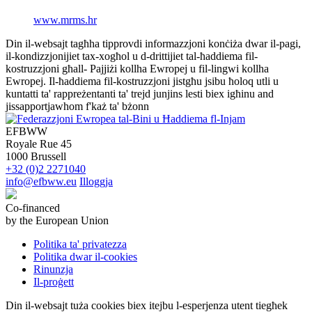
www.mrms.hr
Din il-websajt tagħha tipprovdi informazzjoni konċiża dwar il-pagi,
il-kondizzjonijiet tax-xogħol u d-drittijiet tal-ħaddiema fil-
kostruzzjoni għall- Pajjiżi kollha Ewropej u fil-lingwi kollha
Ewropej. Il-ħaddiema fil-kostruzzjoni jistgħu jsibu ħoloq utli u
kuntatti ta' rappreżentanti ta' trejd junjins lesti biex igħinu and
jissapportjawhom f'każ ta' bżonn
EFBWW
Royale Rue 45
1000 Brussell
+32 (0)2 2271040
info@efbww.eu
Illoggja
Co-financed
by the European Union
Politika ta' privatezza
Politika dwar il-cookies
Rinunzja
Il-proġett
Din il-websajt tuża cookies biex itejbu l-esperjenza utent tiegħek