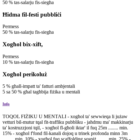
50
%
tas-salarju fis-siegħa
Ħidma fil-festi pubbliċi
Permess
50
%
tas-salarju fis-siegħa
Xogħol bix-xift,
Permess
10
%
tas-salarju fis-siegħa
Xogħol perikoluż
5
%
għall-impatt ta' fatturi ambjentali
5
sa
50
%
għal tagħbija fiżika u mentali
Info
TOQOL FIŻIKU U MENTALI - xogħol ta' sewwieqa li jużaw
vetturi bil-mutur tqal fit-traffiku pubbliku - jaħdmu ma' makkinarju
ta' kostruzzjoni tqil, - xogħol fl-għoli iktar' il fuq 25m ........ min.
15% - xogħol f'fond fil-kanali dojoq u trinek profonda minn 3m
......... min. 10% - xogħol fuq scaffolding sospiż ........ min. 25% -