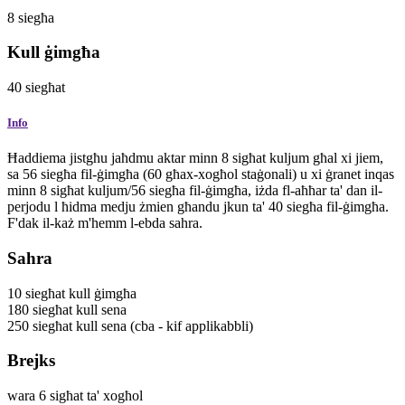
8
siegħa
Kull ġimgħa
40
siegħat
Info
Ħaddiema jistgħu jaħdmu aktar minn 8 sigħat kuljum għal xi jiem,
sa 56 siegħa fil-ġimgħa (60 għax-xogħol staġonali) u xi ġranet inqas
minn 8 sigħat kuljum/56 siegħa fil-ġimgħa, iżda fl-aħħar ta' dan il-
perjodu l ħidma medju żmien għandu jkun ta' 40 siegħa fil-ġimgħa.
F'dak il-każ m'hemm l-ebda sahra.
Sahra
10
siegħat
kull ġimgħa
180
siegħat
kull sena
250
siegħat
kull sena
(cba - kif applikabbli)
Brejks
wara 6 sigħat ta' xogħol