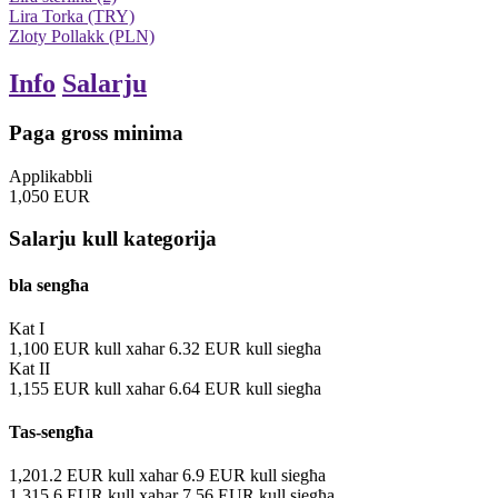
Lira Torka (TRY)
Zloty Pollakk (PLN)
Info
Salarju
Paga gross minima
Applikabbli
1,050
EUR
Salarju kull kategorija
bla sengħa
Kat I
1,100
EUR
kull xahar
6.32
EUR
kull siegħa
Kat II
1,155
EUR
kull xahar
6.64
EUR
kull siegħa
Tas-sengħa
1,201.2
EUR
kull xahar
6.9
EUR
kull siegħa
1,315.6
EUR
kull xahar
7.56
EUR
kull siegħa