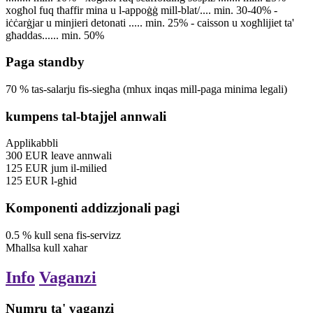
xogħol fuq tħaffir mina u l-appoġġ mill-blat/.... min. 30-40% -
iċċarġjar u minjieri detonati ..... min. 25% - caisson u xogħlijiet ta'
għaddas...... min. 50%
Paga standby
70
%
tas-salarju fis-siegħa
(mhux inqas mill-paga minima legali)
kumpens tal-btajjel annwali
Applikabbli
300
EUR
leave annwali
125
EUR
jum il-milied
125
EUR
l-għid
Komponenti addizzjonali pagi
0.5
%
kull sena fis-servizz
Mħallsa
kull xahar
Info
Vaganzi
Numru ta' vaganzi