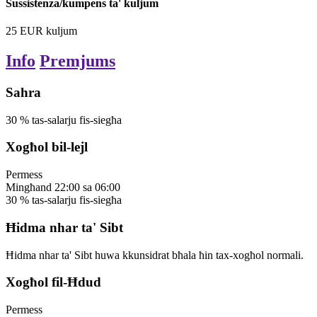
Sussistenza/kumpens ta' kuljum
25
EUR
kuljum
Info
Premjums
Sahra
30
%
tas-salarju fis-siegħa
Xogħol bil-lejl
Permess
Mingħand
22:00
sa
06:00
30
%
tas-salarju fis-siegħa
Ħidma nhar ta' Sibt
Ħidma nhar ta' Sibt huwa kkunsidrat bħala ħin tax-xogħol normali.
Xogħol fil-Ħdud
Permess