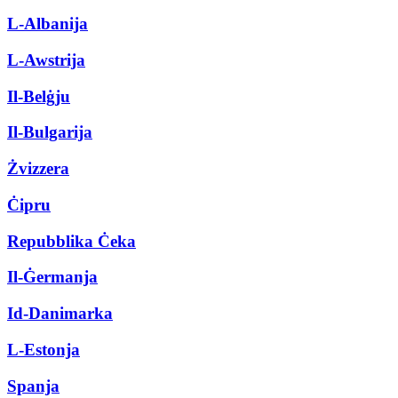
L-Albanija
L-Awstrija
Il-Belġju
Il-Bulgarija
Żvizzera
Ċipru
Repubblika Ċeka
Il-Ġermanja
Id-Danimarka
L-Estonja
Spanja