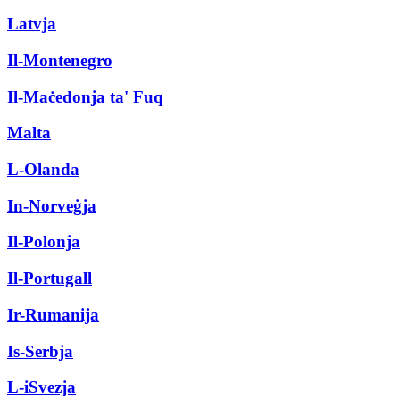
Latvja
Il-Montenegro
Il-Maċedonja ta' Fuq
Malta
L-Olanda
In-Norveġja
Il-Polonja
Il-Portugall
Ir-Rumanija
Is-Serbja
L-iSvezja