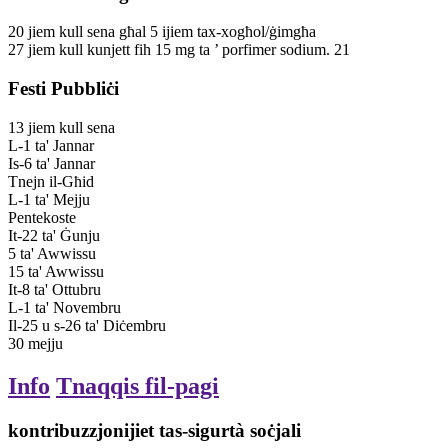
20
jiem
kull sena
għal 5 ijiem tax-xogħol/ġimgħa
27
jiem
kull kunjett fih 15 mg ta ’ porfimer sodium.
21
Festi Pubbliċi
13
jiem
kull sena
L-1 ta' Jannar
Is-6 ta' Jannar
Tnejn il-Għid
L-1 ta' Mejju
Pentekoste
It-22 ta' Ġunju
5 ta' Awwissu
15 ta' Awwissu
It-8 ta' Ottubru
L-1 ta' Novembru
Il-25 u s-26 ta' Diċembru
30
mejju
Info
Tnaqqis fil-pagi
kontribuzzjonijiet tas-sigurtà soċjali