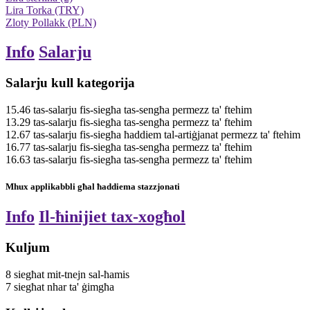
Lira Torka (TRY)
Zloty Pollakk (PLN)
Info
Salarju
Salarju kull kategorija
15.46
tas-salarju fis-siegħa
tas-sengħa
permezz ta' ftehim
13.29
tas-salarju fis-siegħa
tas-sengħa
permezz ta' ftehim
12.67
tas-salarju fis-siegħa
ħaddiem tal-artiġjanat
permezz ta' ftehim
16.77
tas-salarju fis-siegħa
tas-sengħa
permezz ta' ftehim
16.63
tas-salarju fis-siegħa
tas-sengħa
permezz ta' ftehim
Mhux applikabbli għal ħaddiema stazzjonati
Info
Il-ħinijiet tax-xogħol
Kuljum
8
siegħat
mit-tnejn sal-ħamis
7
siegħat
nhar ta' ġimgħa