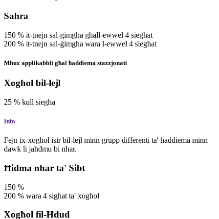
Sahra
150
%
it-tnejn sal-gimgha għall-ewwel 4 siegħat
200
%
it-tnejn sal-ġimgħa wara l-ewwel 4 siegħat
Mhux applikabbli għal ħaddiema stazzjonati
Xogħol bil-lejl
25
%
kull siegħa
Info
Fejn ix-xogħol isir bil-lejl minn grupp differenti ta' ħaddiema minn
dawk li jaħdmu bi nhar.
Ħidma nhar ta' Sibt
150
%
200
%
wara 4 sigħat ta' xogħol
Xogħol fil-Ħdud