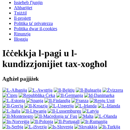
Issieħeb f'junjin
Aħbarijiet
Tniżżil
Il-proġett
Politika ta' privatezza
Politika dwar il-cookies
Rinunzja
Illoggja
Iċċekkja l-pagi u l-
kundizzjonijiet tax-xogħol
Agħżel pajjiżek