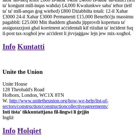
ta' konġunt mill-inqas waħda) £4,000 Kwalunkwe saba' ieħor (telf
ta' ta' mill-anqas ġog wieħed) £800 Diżabbilta totali: 12-il Xahar
£3000 24-il Xahar £3000 Permanenti £15,000 Benefiċċju massimu
pagabbli: £25.000 Min iħaddem għandu jipprovdi kopertura ta'
assigurazzjoni għal korriment aċċidentali kif riżultat ta' inċident fuq
il-post tax-xogħol jew aċċident li jivvjaġġaw lejn jew mix-xogħol.
Info
Kuntatti
Unite the Union
Unite House
128 Theobald's Road
Holborn, London, WC1X 8TN
W.
http://www.unitetheunion.org/how-we-help/list-of-
sectors/construction/constructioncollectiveagreements/
Inti tista' tikkuntattjana fil-lingwi li ġejjin
Ingliż
Info
Ħolqiet