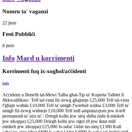
Numru ta' vaganzi
22
jiem
Festi Pubbliċi
8
jiem
Info
Mard u korrimenti
Korrimenti fuq ix-xogħol/aċċidenti
Info
Aċċidenti u Benefit tal-Mewt Talba għat-Tip ta' Koperta Talbiet li
Jikkwalifikaw: Telf tal-vista fiż-żewġ għajnejn £25,000 Telf tal-vista
f'għajn waħda £10,000 Telf ta' smigħ f'wieħed widna £3,000 Telf ta'
smigħ fiż-żewġ widnejn £10,000 Telf mill amputazzjoni jew it-telf
permanenti ta' użu ta' : Driegħ kollu jew sieq sħiħa (taħt il-minkeb
jew irkoppa) £25,000 Driegħ kollu jew riġel (fi jew iktar mill
minkeb jew irkoppa) £25,000 Is-saba' l-kbir tas-sieq £1300 Kull
saba' tas-sieq ieħor £600 Is-saba' l-kbir £4000 Is-saba' tal-Indiċi (telf