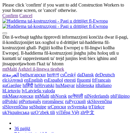
Please click 'confirm' if you want to add Construction Workers to
your home screen, or 'cancel' otherwise.
Confirm
Cancel
Din il-websajt tagħha tipprovdi informazzjoni konċiża dwar il-pagi,
il-kondizzjonijiet tax-xogħol u d-drittijiet tal-ħaddiema fil-
kostruzzjoni għall- Pajjiżi kollha Ewropej u fil-lingwi kollha
Ewropej. Il-ħaddiema fil-kostruzzjoni jistgħu jsibu ħoloq utli u
kuntatti ta' rappreżentanti ta' trejd junjins lesti biex igħinu and
jissapportjawhom f'każ ta' bżonn
mt
Malti
Agħżel il-lingwa tiegħek
ar
العربية
bg
български
bn
বাংলা
cs
Český
da
Dansk
de
Deutsch
el
ελληνικά
en
English
es
Español
et
eesti
fi
suomi
fr
Français
ga
Gaeilge
hi
हिंदी
hr
Hrvatski
hu
Magyar
is
Íslenska
it
Italiano
lt
Lietuvių
lv
Latviešu valoda
mk
Македонски
mt
Malti
nb
Norsk
ne
नेपाली
nl
Nederlands
ph
Filipino
pl
Polski
pt
Português
ro
românesc
ru
Русский
sk
Slovenčina
sl
Slovenščina
sq
Shqipe
sr
Српски
sv
Svenska
tr
Türkçe
uk
Українська
uz
Oʻzbek tili
vi
Tiếng Việt
zh
中文
36 pajjiż