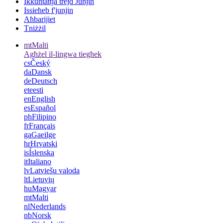
Ikkuntattja trejd Junjin
Issieħeb f'junjin
Aħbarijiet
Tniżżil
mt
Malti
Agħżel il-lingwa tiegħek
cs
Český
da
Dansk
de
Deutsch
et
eesti
en
English
es
Español
ph
Filipino
fr
Français
ga
Gaeilge
hr
Hrvatski
is
Íslenska
it
Italiano
lv
Latviešu valoda
lt
Lietuvių
hu
Magyar
mt
Malti
nl
Nederlands
nb
Norsk