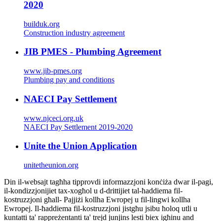
2020
builduk.org
Construction industry agreement
JIB PMES - Plumbing Agreement
www.jib-pmes.org
Plumbing pay and conditions
NAECI Pay Settlement
www.njceci.org.uk
NAECI Pay Settlement 2019-2020
Unite the Union Application
unitetheunion.org
Din il-websajt tagħha tipprovdi informazzjoni konċiża dwar il-pagi,
il-kondizzjonijiet tax-xogħol u d-drittijiet tal-ħaddiema fil-
kostruzzjoni għall- Pajjiżi kollha Ewropej u fil-lingwi kollha
Ewropej. Il-ħaddiema fil-kostruzzjoni jistgħu jsibu ħoloq utli u
kuntatti ta' rappreżentanti ta' trejd junjins lesti biex igħinu and