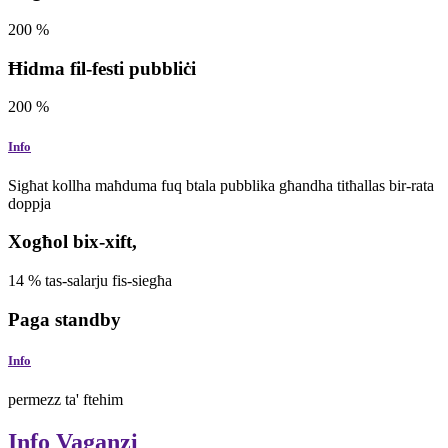
200
%
Ħidma fil-festi pubbliċi
200
%
Info
Sigħat kollha maħduma fuq btala pubblika għandha titħallas bir-rata
doppja
Xogħol bix-xift,
14
%
tas-salarju fis-siegħa
Paga standby
Info
permezz ta' ftehim
Info
Vaganzi