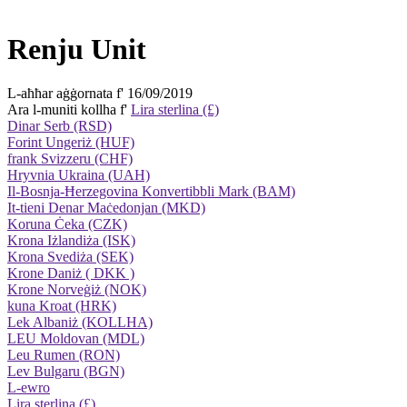
Renju Unit
L-aħħar aġġornata f' 16/09/2019
Ara l-muniti kollha f'
Lira sterlina (£)
Dinar Serb (RSD)
Forint Ungeriż (HUF)
frank Svizzeru (CHF)
Hryvnia Ukraina (UAH)
Il-Bosnja-Ħerzegovina Konvertibbli Mark (BAM)
It-tieni Denar Maċedonjan (MKD)
Koruna Ċeka (CZK)
Krona Iżlandiża (ISK)
Krona Svediża (SEK)
Krone Daniż ( DKK )
Krone Norveġiż (NOK)
kuna Kroat (HRK)
Lek Albaniż (KOLLHA)
LEU Moldovan (MDL)
Leu Rumen (RON)
Lev Bulgaru (BGN)
L-ewro
Lira sterlina (£)