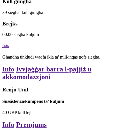
Kull ġimgħa
39
siegħat
kull ġimgħa
Brejks
00:00
siegħa
kuljum
Info
Għandha tinkludi waqfa ikla ta' mill-inqas nofs siegħa.
Info
Ivvjaġġar barra l-pajjiż u
akkomodazzjoni
Renju Unit
Sussistenza/kumpens ta' kuljum
40
GBP
kull lejl
Info
Premjums