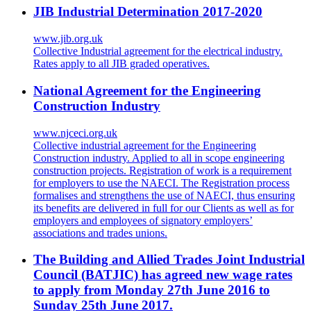
JIB Industrial Determination 2017-2020
www.jib.org.uk
Collective Industrial agreement for the electrical industry.
Rates apply to all JIB graded operatives.
National Agreement for the Engineering
Construction Industry
www.njceci.org.uk
Collective industrial agreement for the Engineering
Construction industry. Applied to all in scope engineering
construction projects. Registration of work is a requirement
for employers to use the NAECI. The Registration process
formalises and strengthens the use of NAECI, thus ensuring
its benefits are delivered in full for our Clients as well as for
employers and employees of signatory employers’
associations and trades unions.
The Building and Allied Trades Joint Industrial
Council (BATJIC) has agreed new wage rates
to apply from Monday 27th June 2016 to
Sunday 25th June 2017.