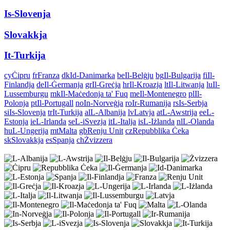
Is-Slovenja
Slovakkja
It-Turkija
cy
Ċipru
fr
Franza
dk
Id-Danimarka
be
Il-Belġju
bg
Il-Bulgarija
fi
Il-
Finlandja
de
Il-Ġermanja
gr
Il-Greċja
hr
Il-Kroazja
lt
Il-Litwanja
lu
Il-
Lussemburgu
mk
Il-Maċedonja ta' Fuq
me
Il-Montenegro
pl
Il-
Polonja
pt
Il-Portugall
no
In-Norveġja
ro
Ir-Rumanija
rs
Is-Serbja
si
Is-Slovenja
tr
It-Turkija
al
L-Albanija
lv
Latvja
at
L-Awstrija
ee
L-
Estonja
ie
L-Irlanda
se
L-iSvezja
it
L-Italja
is
L-Iżlanda
nl
L-Olanda
hu
L-Ungerija
mt
Malta
gb
Renju Unit
cz
Repubblika Ċeka
sk
Slovakkja
es
Spanja
ch
Żvizzera