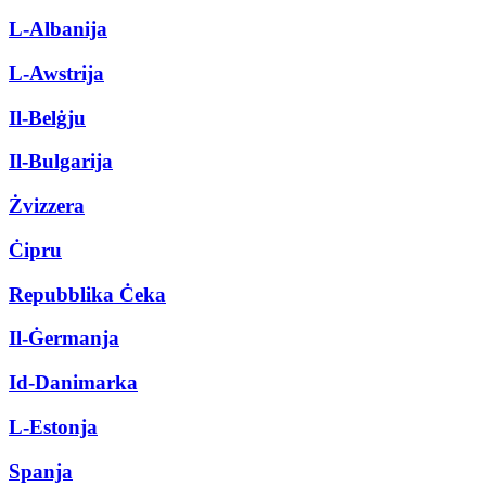
L-Albanija
L-Awstrija
Il-Belġju
Il-Bulgarija
Żvizzera
Ċipru
Repubblika Ċeka
Il-Ġermanja
Id-Danimarka
L-Estonja
Spanja