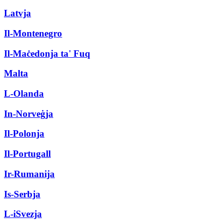
Latvja
Il-Montenegro
Il-Maċedonja ta' Fuq
Malta
L-Olanda
In-Norveġja
Il-Polonja
Il-Portugall
Ir-Rumanija
Is-Serbja
L-iSvezja