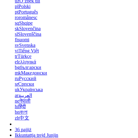
uz
Oʻzbek tili
pl
Polski
pt
Português
ro
românesc
sq
Shqipe
sk
Slovenčina
sl
Slovenščina
fi
suomi
sv
Svenska
vi
Tiếng Việt
tr
Türkçe
el
ελληνικά
bg
български
mk
Македонски
ru
Русский
sr
Српски
uk
Українська
ar
العربية
ne
नेपाली
hi
हिंदी
bn
বাংলা
zh
中文
36 pajjiż
Ikkuntattja trejd Junjin