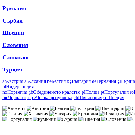
Румъния
Сърбия
Швеция
Словения
Словакия
Турция
at
Австрия
al
Албания
be
Белгия
bg
България
de
Германия
gr
Гърци
nl
Нидерландия
no
Норвегия
gb
Обединеното кралство
pl
Полша
pt
Португалия
ro
me
Черна гора
cz
Чешка република
ch
Швейцария
se
Швеция