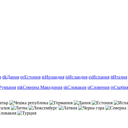
я
dk
Дания
ee
Естония
ie
Ирландия
is
Исландия
es
Испания
it
Италия
Румъния
mk
Северна Македония
sk
Словакия
si
Словения
rs
Сърби