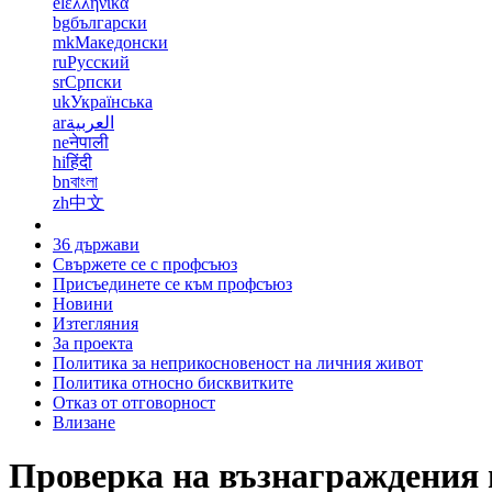
el
ελληνικά
bg
български
mk
Македонски
ru
Русский
sr
Српски
uk
Українська
ar
العربية
ne
नेपाली
hi
हिंदी
bn
বাংলা
zh
中文
36 държави
Свържете се с профсъюз
Присъединете се към профсъюз
Новини
Изтегляния
За проекта
Политика за неприкосновеност на личния живот
Политика относно бисквитките
Отказ от отговорност
Влизане
Проверка на възнаграждения и