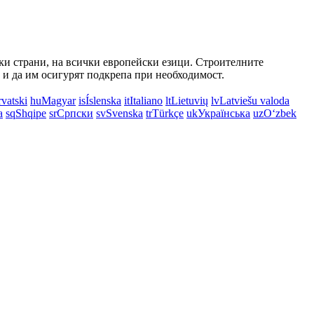
ски страни, на всички европейски езици. Строителните
 и да им осигурят подкрепа при необходимост.
vatski
hu
Magyar
is
Íslenska
it
Italiano
lt
Lietuvių
lv
Latviešu valoda
a
sq
Shqipe
sr
Српски
sv
Svenska
tr
Türkçe
uk
Українська
uz
Oʻzbek