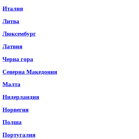
Италия
Литва
Люксембург
Латвия
Черна гора
Северна Македония
Малта
Нидерландия
Норвегия
Полша
Португалия