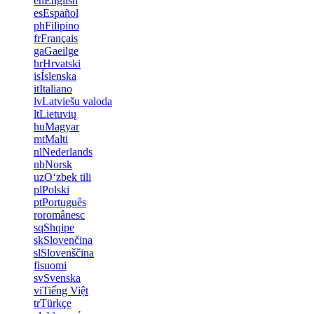
en
English
es
Español
ph
Filipino
fr
Français
ga
Gaeilge
hr
Hrvatski
is
Íslenska
it
Italiano
lv
Latviešu valoda
lt
Lietuvių
hu
Magyar
mt
Malti
nl
Nederlands
nb
Norsk
uz
Oʻzbek tili
pl
Polski
pt
Português
ro
românesc
sq
Shqipe
sk
Slovenčina
sl
Slovenščina
fi
suomi
sv
Svenska
vi
Tiếng Việt
tr
Türkçe