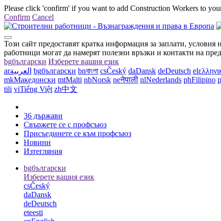
Please click 'confirm' if you want to add Construction Workers to your
Confirm
Cancel
Този сайт предоставят кратка информация за заплати, условия 
работници могат да намерят полезни връзки и контакти на пре
bg
български
Изберете вашия език
ar
العربية
bg
български
bn
বাংলা
cs
Český
da
Dansk
de
Deutsch
el
ελληνι
mk
Македонски
mt
Malti
nb
Norsk
ne
नेपाली
nl
Nederlands
ph
Filipino
p
tili
vi
Tiếng Việt
zh
中文
36 държави
Свържете се с профсъюз
Присъединете се към профсъюз
Новини
Изтегляния
bg
български
Изберете вашия език
cs
Český
da
Dansk
de
Deutsch
et
eesti