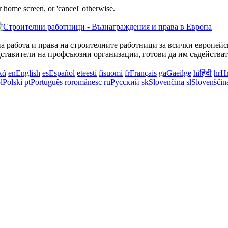
 home screen, or 'cancel' otherwise.
на работа и права на строителните работници за всички европей
дставители на профсъюзни организации, готови да им съдействат
κά
en
English
es
Español
et
eesti
fi
suomi
fr
Français
ga
Gaeilge
hi
हिंदी
hr
Hr
l
Polski
pt
Português
ro
românesc
ru
Русский
sk
Slovenčina
sl
Slovenščin