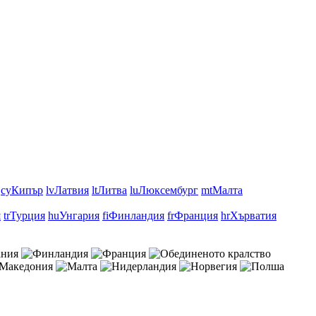
cy
Кипър
lv
Латвия
lt
Литва
lu
Люксембург
mt
Малта
я
tr
Турция
hu
Унгария
fi
Финландия
fr
Франция
hr
Хърватия