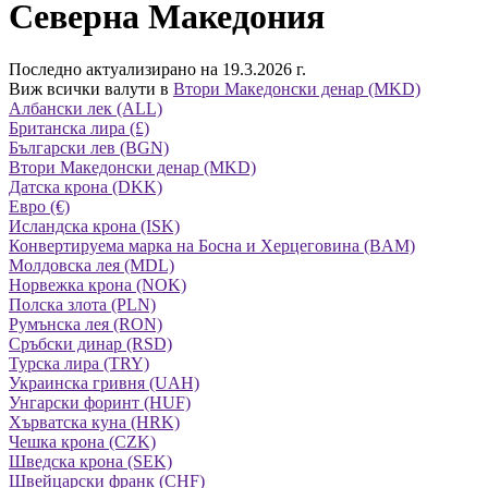
Северна Македония
Последно актуализирано на 19.3.2026 г.
Виж всички валути в
Втори Македонски денар (MKD)
Албански лек (ALL)
Британска лира (£)
Български лев (BGN)
Втори Македонски денар (MKD)
Датска крона (DKK)
Евро (€)
Исландска крона (ISK)
Конвертируема марка на Босна и Херцеговина (BAM)
Молдовска лея (MDL)
Норвежка крона (NOK)
Полска злота (PLN)
Румънска лея (RON)
Сръбски динар (RSD)
Турска лира (TRY)
Украинска гривня (UAH)
Унгарски форинт (HUF)
Хърватска куна (HRK)
Чешка крона (CZK)
Шведска крона (SEK)
Швейцарски франк (CHF)