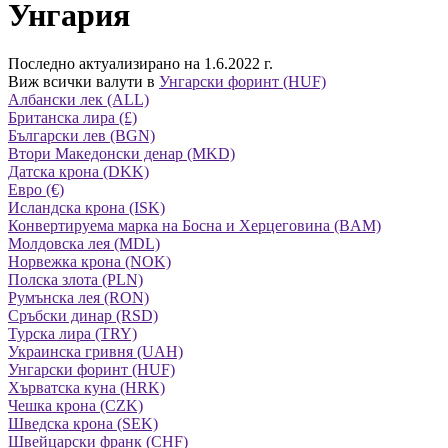
Унгария
Последно актуализирано на 1.6.2022 г.
Виж всички валути в
Унгарски форинт (HUF)
Албански лек (ALL)
Британска лира (£)
Български лев (BGN)
Втори Македонски денар (MKD)
Датска крона (DKK)
Евро (€)
Исландска крона (ISK)
Конвертируема марка на Босна и Херцеговина (BAM)
Молдовска лея (MDL)
Норвежка крона (NOK)
Полска злота (PLN)
Румънска лея (RON)
Сръбски динар (RSD)
Турска лира (TRY)
Украинска гривня (UAH)
Унгарски форинт (HUF)
Хърватска куна (HRK)
Чешка крона (CZK)
Шведска крона (SEK)
Швейцарски франк (CHF)