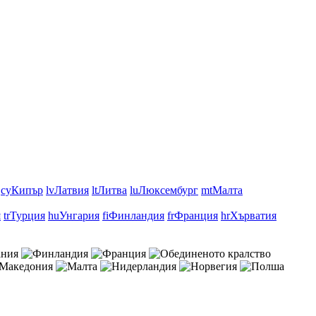
cy
Кипър
lv
Латвия
lt
Литва
lu
Люксембург
mt
Малта
я
tr
Турция
hu
Унгария
fi
Финландия
fr
Франция
hr
Хърватия