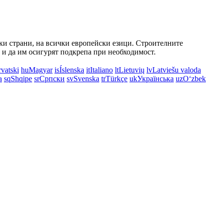
ски страни, на всички европейски езици. Строителните
 и да им осигурят подкрепа при необходимост.
vatski
hu
Magyar
is
Íslenska
it
Italiano
lt
Lietuvių
lv
Latviešu valoda
a
sq
Shqipe
sr
Српски
sv
Svenska
tr
Türkçe
uk
Українська
uz
Oʻzbek