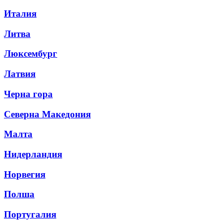
Италия
Литва
Люксембург
Латвия
Черна гора
Северна Македония
Малта
Нидерландия
Норвегия
Полша
Португалия