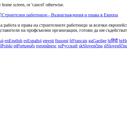
 home screen, or 'cancel' otherwise.
на работа и права на строителните работници за всички европей
дставители на профсъюзни организации, готови да им съдействат
κά
en
English
es
Español
et
eesti
fi
suomi
fr
Français
ga
Gaeilge
hi
हिंदी
hr
Hr
l
Polski
pt
Português
ro
românesc
ru
Русский
sk
Slovenčina
sl
Slovenščin