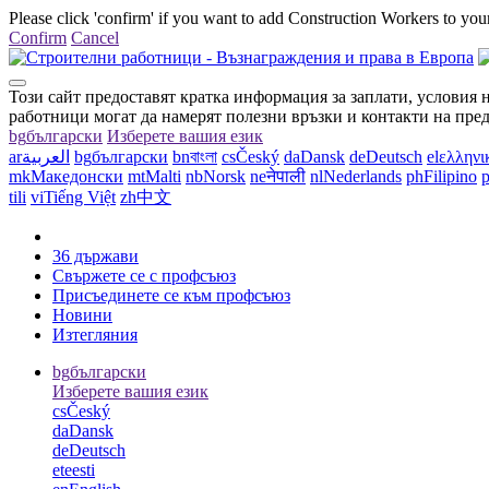
Please click 'confirm' if you want to add Construction Workers to your
Confirm
Cancel
Този сайт предоставят кратка информация за заплати, условия 
работници могат да намерят полезни връзки и контакти на пре
bg
български
Изберете вашия език
ar
العربية
bg
български
bn
বাংলা
cs
Český
da
Dansk
de
Deutsch
el
ελληνι
mk
Македонски
mt
Malti
nb
Norsk
ne
नेपाली
nl
Nederlands
ph
Filipino
p
tili
vi
Tiếng Việt
zh
中文
36 държави
Свържете се с профсъюз
Присъединете се към профсъюз
Новини
Изтегляния
bg
български
Изберете вашия език
cs
Český
da
Dansk
de
Deutsch
et
eesti