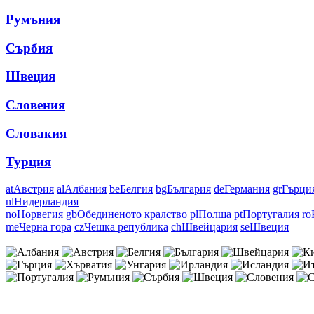
Румъния
Сърбия
Швеция
Словения
Словакия
Турция
at
Австрия
al
Албания
be
Белгия
bg
България
de
Германия
gr
Гърци
nl
Нидерландия
no
Норвегия
gb
Обединеното кралство
pl
Полша
pt
Португалия
ro
me
Черна гора
cz
Чешка република
ch
Швейцария
se
Швеция