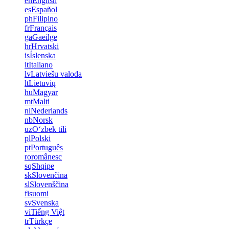
en
English
es
Español
ph
Filipino
fr
Français
ga
Gaeilge
hr
Hrvatski
is
Íslenska
it
Italiano
lv
Latviešu valoda
lt
Lietuvių
hu
Magyar
mt
Malti
nl
Nederlands
nb
Norsk
uz
Oʻzbek tili
pl
Polski
pt
Português
ro
românesc
sq
Shqipe
sk
Slovenčina
sl
Slovenščina
fi
suomi
sv
Svenska
vi
Tiếng Việt
tr
Türkçe