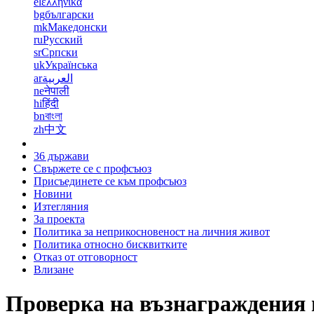
el
ελληνικά
bg
български
mk
Македонски
ru
Русский
sr
Српски
uk
Українська
ar
العربية
ne
नेपाली
hi
हिंदी
bn
বাংলা
zh
中文
36 държави
Свържете се с профсъюз
Присъединете се към профсъюз
Новини
Изтегляния
За проекта
Политика за неприкосновеност на личния живот
Политика относно бисквитките
Отказ от отговорност
Влизане
Проверка на възнаграждения и