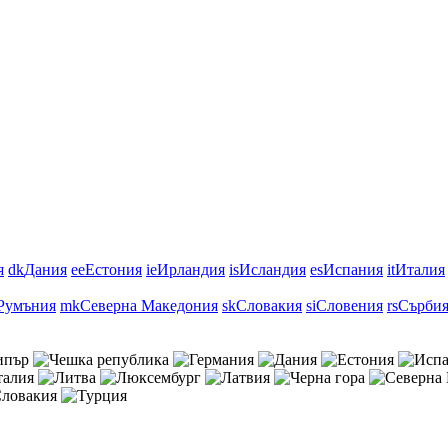
я
dk
Дания
ee
Естония
ie
Ирландия
is
Исландия
es
Испания
it
Италия
Румъния
mk
Северна Македония
sk
Словакия
si
Словения
rs
Сърби