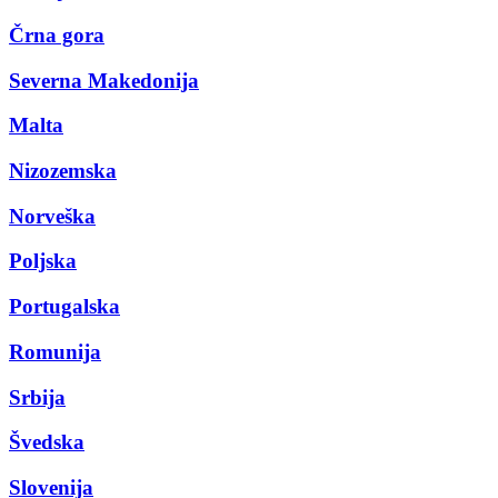
Črna gora
Severna Makedonija
Malta
Nizozemska
Norveška
Poljska
Portugalska
Romunija
Srbija
Švedska
Slovenija