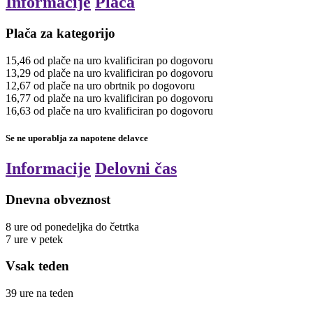
Informacije
Plača
Plača za kategorijo
15,46
od plače na uro
kvalificiran
po dogovoru
13,29
od plače na uro
kvalificiran
po dogovoru
12,67
od plače na uro
obrtnik
po dogovoru
16,77
od plače na uro
kvalificiran
po dogovoru
16,63
od plače na uro
kvalificiran
po dogovoru
Se ne uporablja za napotene delavce
Informacije
Delovni čas
Dnevna obveznost
8
ure
od ponedeljka do četrtka
7
ure
v petek
Vsak teden
39
ure
na teden