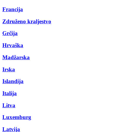
Francija
Združeno kraljestvo
Grčija
Hrvaška
Madžarska
Irska
Islandija
Italija
Litva
Luxemburg
Latvija