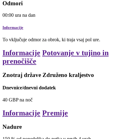
Odmori
00:00
ura
na dan
Informacije
To vključuje odmor za obrok, ki traja vsaj pol ure.
Informacije
Potovanje v tujino in
prenočišče
Znotraj države Združeno kraljestvo
Dnevnice/dnevni dodatek
40
GBP
na noč
Informacije
Premije
Nadure
150
%
od ponedeljka do petka v prvih 4 urah