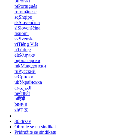
pl
Polski
pt
Português
ro
românesc
sq
Shqipe
sk
Slovenčina
sl
Slovenščina
fi
suomi
sv
Svenska
vi
Tiếng Việt
tr
Türkçe
el
ελληνικά
bg
български
mk
Македонски
ru
Русский
sr
Српски
uk
Українська
ar
العربية
ne
नेपाली
hi
हिंदी
bn
বাংলা
zh
中文
36 držav
Obrnite se na sindikat
Pridružite se sindikatu