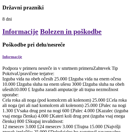
Državni prazniki
8
dni
Informacije
Bolezen in poškodbe
Poškodbe pri delu/nesreče
Informacije
Podpora v primeru nesreče in v smrtnem primeruZahtevek Tip
PokrivaUpravičene terjatve:
Izguba vida na obeh očesih 25.000 £Izguba vida na enem očesu
10.000 £Izguba sluha na enem ušesu 3000 £Izguba sluha na obeh
ušesih10.000 £ Izguba zaradi amputacije ali trajna nezmožnost
uporabe:
Cela roka ali noga (pod komolcem ali kolenom) 25.000 £Cela roka
ali noga (pri ali nad komolcem ali kolenom) 25.000 £Palec na nogi
1.300 £Vsaka drug prst na nogi 600 £Palec 4.000 £Kazalec (izguba
vsaj enega členka) 4.000 £Kateri koli drug prst (izguba vsaj enega
členka) 800 £Skupaj invalidnost:
12 mesecev 3.000 £24 mesecev 3.000 £Trajna 15.000 £Najvišji
znesek izplačila: 25.000 £Delodajalec bo zagotovil zavarovalno