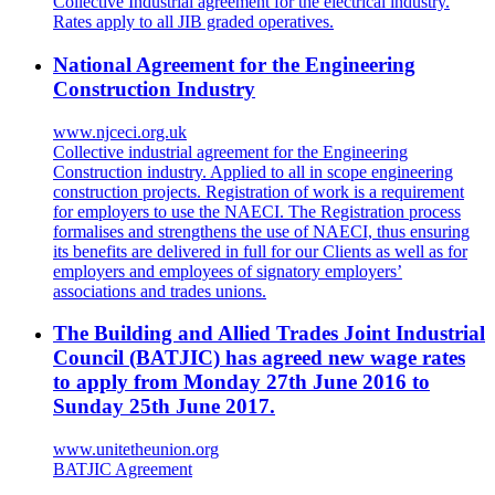
Collective Industrial agreement for the electrical industry.
Rates apply to all JIB graded operatives.
National Agreement for the Engineering
Construction Industry
www.njceci.org.uk
Collective industrial agreement for the Engineering
Construction industry. Applied to all in scope engineering
construction projects. Registration of work is a requirement
for employers to use the NAECI. The Registration process
formalises and strengthens the use of NAECI, thus ensuring
its benefits are delivered in full for our Clients as well as for
employers and employees of signatory employers’
associations and trades unions.
The Building and Allied Trades Joint Industrial
Council (BATJIC) has agreed new wage rates
to apply from Monday 27th June 2016 to
Sunday 25th June 2017.
www.unitetheunion.org
BATJIC Agreement