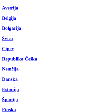
Avstrija
Belgija
Bolgarija
Švica
Ciper
Republika Češka
Nemčija
Danska
Estonija
Španija
Finska