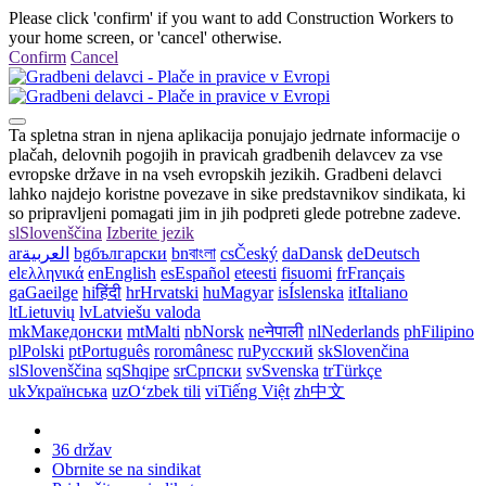
Please click 'confirm' if you want to add Construction Workers to
your home screen, or 'cancel' otherwise.
Confirm
Cancel
Ta spletna stran in njena aplikacija ponujajo jedrnate informacije o
plačah, delovnih pogojih in pravicah gradbenih delavcev za vse
evropske države in na vseh evropskih jezikih. Gradbeni delavci
lahko najdejo koristne povezave in sike predstavnikov sindikata, ki
so pripravljeni pomagati jim in jih podpreti glede potrebne zadeve.
sl
Slovenščina
Izberite jezik
ar
العربية
bg
български
bn
বাংলা
cs
Český
da
Dansk
de
Deutsch
el
ελληνικά
en
English
es
Español
et
eesti
fi
suomi
fr
Français
ga
Gaeilge
hi
हिंदी
hr
Hrvatski
hu
Magyar
is
Íslenska
it
Italiano
lt
Lietuvių
lv
Latviešu valoda
mk
Македонски
mt
Malti
nb
Norsk
ne
नेपाली
nl
Nederlands
ph
Filipino
pl
Polski
pt
Português
ro
românesc
ru
Русский
sk
Slovenčina
sl
Slovenščina
sq
Shqipe
sr
Српски
sv
Svenska
tr
Türkçe
uk
Українська
uz
Oʻzbek tili
vi
Tiếng Việt
zh
中文
36 držav
Obrnite se na sindikat