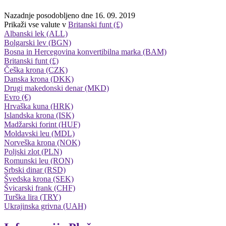
Nazadnje posodobljeno dne 16. 09. 2019
Prikaži vse valute v
Britanski funt (£)
Albanski lek (ALL)
Bolgarski lev (BGN)
Bosna in Hercegovina konvertibilna marka (BAM)
Britanski funt (£)
Češka krona (CZK)
Danska krona (DKK)
Drugi makedonski denar (MKD)
Evro (€)
Hrvaška kuna (HRK)
Islandska krona (ISK)
Madžarski forint (HUF)
Moldavski leu (MDL)
Norveška krona (NOK)
Poljski zlot (PLN)
Romunski leu (RON)
Srbski dinar (RSD)
Švedska krona (SEK)
Švicarski frank (CHF)
Turška lira (TRY)
Ukrajinska grivna (UAH)