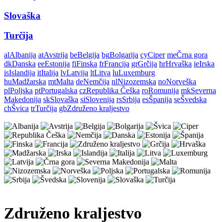
Slovaška
Turčija
al
Albanija
at
Avstrija
be
Belgija
bg
Bolgarija
cy
Ciper
me
Črna gora
dk
Danska
ee
Estonija
fi
Finska
fr
Francija
gr
Grčija
hr
Hrvaška
ie
Irska
is
Islandija
it
Italija
lv
Latvija
lt
Litva
lu
Luxemburg
hu
Madžarska
mt
Malta
de
Nemčija
nl
Nizozemska
no
Norveška
pl
Poljska
pt
Portugalska
cz
Republika Češka
ro
Romunija
mk
Severna
Makedonija
sk
Slovaška
si
Slovenija
rs
Srbija
es
Španija
se
Švedska
ch
Švica
tr
Turčija
gb
Združeno kraljestvo
Združeno kraljestvo