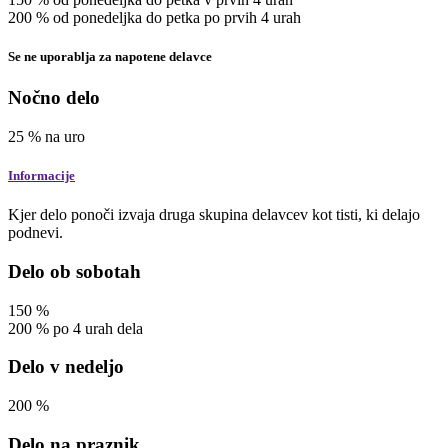
200
%
od ponedeljka do petka po prvih 4 urah
Se ne uporablja za napotene delavce
Nočno delo
25
%
na uro
Informacije
Kjer delo ponoči izvaja druga skupina delavcev kot tisti, ki delajo
podnevi.
Delo ob sobotah
150
%
200
%
po 4 urah dela
Delo v nedeljo
200
%
Delo na praznik