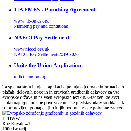
JIB PMES - Plumbing Agreement
www.jib-pmes.org
Plumbing pay and conditions
NAECI Pay Settlement
www.njceci.org.uk
NAECI Pay Settlement 2019-2020
Unite the Union Application
unitetheunion.org
Ta spletna stran in njena aplikacija ponujajo jedrnate informacije o
plačah, delovnih pogojih in pravicah gradbenih delavcev za vse
evropske države in na vseh evropskih jezikih. Gradbeni delavci
lahko najdejo koristne povezave in sike predstavnikov sindikata, ki
so pripravljeni pomagati jim in jih podpreti glede potrebne zadeve.
EFBWW
Rue Royale 45
1000 Bruselj