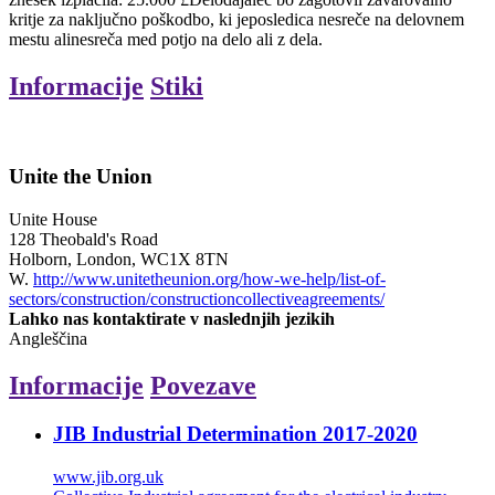
kritje za naključno poškodbo, ki jeposledica nesreče na delovnem
mestu alinesreča med potjo na delo ali z dela.
Informacije
Stiki
Unite the Union
Unite House
128 Theobald's Road
Holborn, London, WC1X 8TN
W.
http://www.unitetheunion.org/how-we-help/list-of-
sectors/construction/constructioncollectiveagreements/
Lahko nas kontaktirate v naslednjih jezikih
Angleščina
Informacije
Povezave
JIB Industrial Determination 2017-2020
www.jib.org.uk