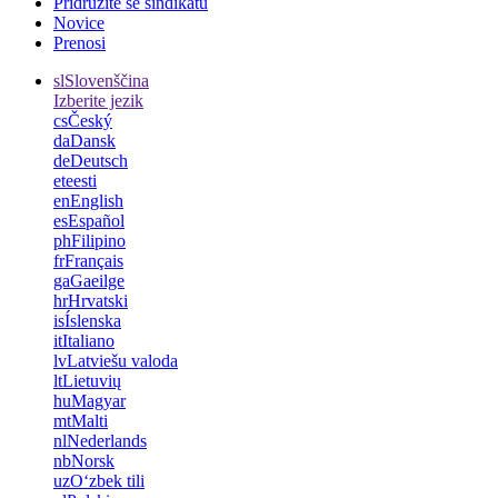
Pridružite se sindikatu
Novice
Prenosi
sl
Slovenščina
Izberite jezik
cs
Český
da
Dansk
de
Deutsch
et
eesti
en
English
es
Español
ph
Filipino
fr
Français
ga
Gaeilge
hr
Hrvatski
is
Íslenska
it
Italiano
lv
Latviešu valoda
lt
Lietuvių
hu
Magyar
mt
Malti
nl
Nederlands
nb
Norsk
uz
Oʻzbek tili