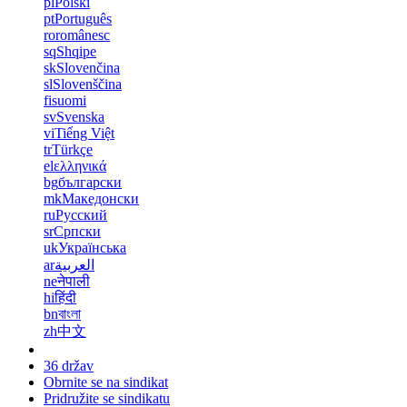
pl
Polski
pt
Português
ro
românesc
sq
Shqipe
sk
Slovenčina
sl
Slovenščina
fi
suomi
sv
Svenska
vi
Tiếng Việt
tr
Türkçe
el
ελληνικά
bg
български
mk
Македонски
ru
Русский
sr
Српски
uk
Українська
ar
العربية
ne
नेपाली
hi
हिंदी
bn
বাংলা
zh
中文
36 držav
Obrnite se na sindikat
Pridružite se sindikatu