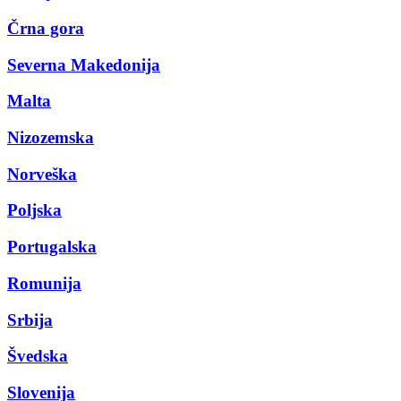
Črna gora
Severna Makedonija
Malta
Nizozemska
Norveška
Poljska
Portugalska
Romunija
Srbija
Švedska
Slovenija