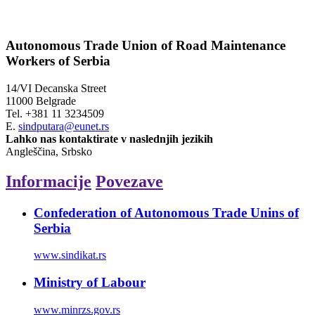
Autonomous Trade Union of Road Maintenance
Workers of Serbia
14/VI Decanska Street
11000 Belgrade
Tel.
+381 11 3234509
E.
sindputara@eunet.rs
Lahko nas kontaktirate v naslednjih jezikih
Angleščina, Srbsko
Informacije
Povezave
Confederation of Autonomous Trade Unins of
Serbia
www.sindikat.rs
Ministry of Labour
www.minrzs.gov.rs