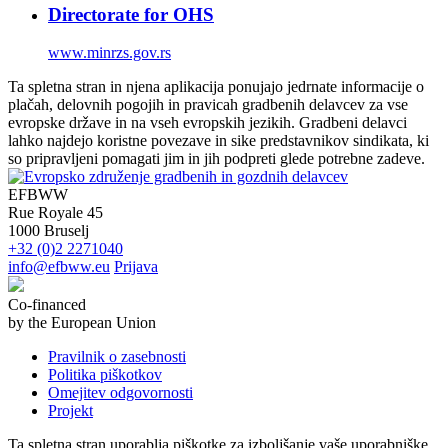
Directorate for OHS
www.minrzs.gov.rs
Ta spletna stran in njena aplikacija ponujajo jedrnate informacije o
plačah, delovnih pogojih in pravicah gradbenih delavcev za vse
evropske države in na vseh evropskih jezikih. Gradbeni delavci
lahko najdejo koristne povezave in sike predstavnikov sindikata, ki
so pripravljeni pomagati jim in jih podpreti glede potrebne zadeve.
EFBWW
Rue Royale 45
1000 Bruselj
+32 (0)2 2271040
info@efbww.eu
Prijava
Co-financed
by the European Union
Pravilnik o zasebnosti
Politika piškotkov
Omejitev odgovornosti
Projekt
Ta spletna stran uporablja piškotke za izboljšanje vaše uporabniške