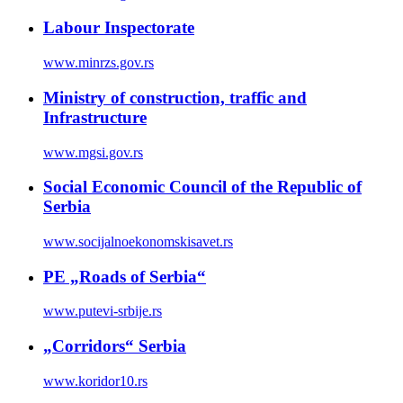
Labour Inspectorate
www.minrzs.gov.rs
Ministry of construction, traffic and
Infrastructure
www.mgsi.gov.rs
Social Economic Council of the Republic of
Serbia
www.socijalnoekonomskisavet.rs
PE „Roads of Serbia“
www.putevi-srbije.rs
„Corridors“ Serbia
www.koridor10.rs