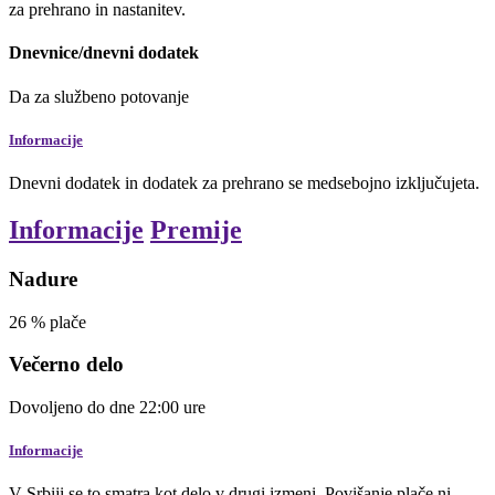
za prehrano in nastanitev.
Dnevnice/dnevni dodatek
Da
za službeno potovanje
Informacije
Dnevni dodatek in dodatek za prehrano se medsebojno izključujeta.
Informacije
Premije
Nadure
26
% plače
Večerno delo
Dovoljeno
do dne
22:00
ure
Informacije
V Srbiji se to smatra kot delo v drugi izmeni. Povišanje plače ni