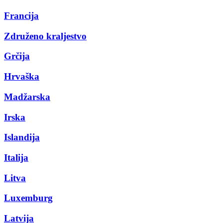
Francija
Združeno kraljestvo
Grčija
Hrvaška
Madžarska
Irska
Islandija
Italija
Litva
Luxemburg
Latvija