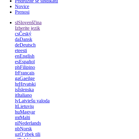
Pridružite se sindikatu
Novice
Prenosi
sl
Slovenščina
Izberite jezik
cs
Český
da
Dansk
de
Deutsch
et
eesti
en
English
es
Español
ph
Filipino
fr
Français
ga
Gaeilge
hr
Hrvatski
is
Íslenska
it
Italiano
lv
Latviešu valoda
lt
Lietuvių
hu
Magyar
mt
Malti
nl
Nederlands
nb
Norsk
uz
Oʻzbek tili