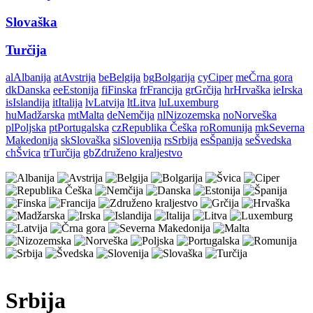
Slovaška
Turčija
al
Albanija
at
Avstrija
be
Belgija
bg
Bolgarija
cy
Ciper
me
Črna gora
dk
Danska
ee
Estonija
fi
Finska
fr
Francija
gr
Grčija
hr
Hrvaška
ie
Irska
is
Islandija
it
Italija
lv
Latvija
lt
Litva
lu
Luxemburg
hu
Madžarska
mt
Malta
de
Nemčija
nl
Nizozemska
no
Norveška
pl
Poljska
pt
Portugalska
cz
Republika Češka
ro
Romunija
mk
Severna
Makedonija
sk
Slovaška
si
Slovenija
rs
Srbija
es
Španija
se
Švedska
ch
Švica
tr
Turčija
gb
Združeno kraljestvo
Srbija