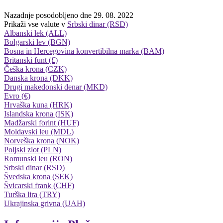
Nazadnje posodobljeno dne 29. 08. 2022
Prikaži vse valute v
Srbski dinar (RSD)
Albanski lek (ALL)
Bolgarski lev (BGN)
Bosna in Hercegovina konvertibilna marka (BAM)
Britanski funt (£)
Češka krona (CZK)
Danska krona (DKK)
Drugi makedonski denar (MKD)
Evro (€)
Hrvaška kuna (HRK)
Islandska krona (ISK)
Madžarski forint (HUF)
Moldavski leu (MDL)
Norveška krona (NOK)
Poljski zlot (PLN)
Romunski leu (RON)
Srbski dinar (RSD)
Švedska krona (SEK)
Švicarski frank (CHF)
Turška lira (TRY)
Ukrajinska grivna (UAH)