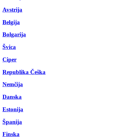
Avstrija
Belgija
Bolgarija
Švica
Ciper
Republika Češka
Nemčija
Danska
Estonija
Španija
Finska