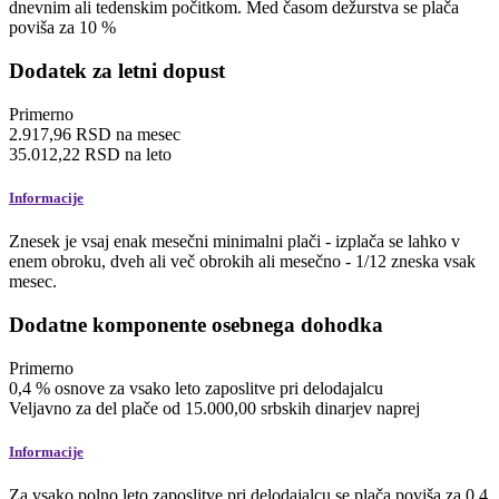
dnevnim ali tedenskim počitkom. Med časom dežurstva se plača
poviša za 10 %
Dodatek za letni dopust
Primerno
2.917,96
RSD
na mesec
35.012,22
RSD
na leto
Informacije
Znesek je vsaj enak mesečni minimalni plači - izplača se lahko v
enem obroku, dveh ali več obrokih ali mesečno - 1/12 zneska vsak
mesec.
Dodatne komponente osebnega dohodka
Primerno
0,4
%
osnove za vsako leto zaposlitve pri delodajalcu
Veljavno za del plače od 15.000,00 srbskih dinarjev naprej
Informacije
Za vsako polno leto zaposlitve pri delodajalcu se plača poviša za 0,4