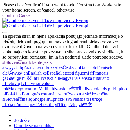
Please click 'confirm' if you want to add Construction Workers to
your home screen, or 'cancel' otherwise.
Confirm
Cancel
Ta spletna stran in njena aplikacija ponujajo jedrnate informacije o
plačah, delovnih pogojih in pravicah gradbenih delavcev za vse
evropske države in na vseh evropskih jezikih. Gradbeni delavci
lahko najdejo koristne povezave in sike predstavnikov sindikata, ki
so pripravljeni pomagati jim in jih podpreti glede potrebne zadeve.
sl
Slovenščina
Izberite jezik
ar
العربية
bg
български
bn
বাংলা
cs
Český
da
Dansk
de
Deutsch
el
ελληνικά
en
English
es
Español
et
eesti
fi
suomi
fr
Français
ga
Gaeilge
hi
हिंदी
hr
Hrvatski
hu
Magyar
is
Íslenska
it
Italiano
lt
Lietuvių
lv
Latviešu valoda
mk
Македонски
mt
Malti
nb
Norsk
ne
नेपाली
nl
Nederlands
ph
Filipino
pl
Polski
pt
Português
ro
românesc
ru
Русский
sk
Slovenčina
sl
Slovenščina
sq
Shqipe
sr
Српски
sv
Svenska
tr
Türkçe
uk
Українська
uz
Oʻzbek tili
vi
Tiếng Việt
zh
中文
36 držav
Obrnite se na sindikat