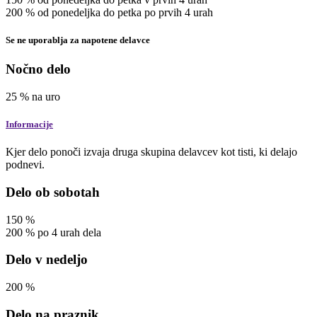
200
%
od ponedeljka do petka po prvih 4 urah
Se ne uporablja za napotene delavce
Nočno delo
25
%
na uro
Informacije
Kjer delo ponoči izvaja druga skupina delavcev kot tisti, ki delajo
podnevi.
Delo ob sobotah
150
%
200
%
po 4 urah dela
Delo v nedeljo
200
%
Delo na praznik