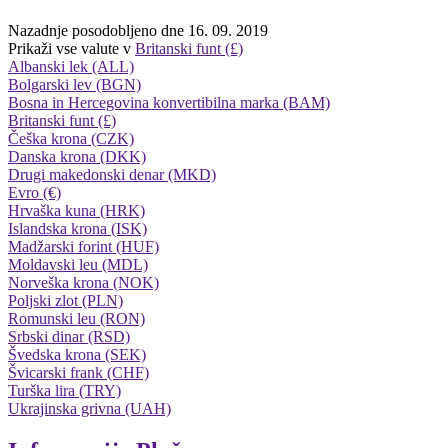
Nazadnje posodobljeno dne 16. 09. 2019
Prikaži vse valute v
Britanski funt (£)
Albanski lek (ALL)
Bolgarski lev (BGN)
Bosna in Hercegovina konvertibilna marka (BAM)
Britanski funt (£)
Češka krona (CZK)
Danska krona (DKK)
Drugi makedonski denar (MKD)
Evro (€)
Hrvaška kuna (HRK)
Islandska krona (ISK)
Madžarski forint (HUF)
Moldavski leu (MDL)
Norveška krona (NOK)
Poljski zlot (PLN)
Romunski leu (RON)
Srbski dinar (RSD)
Švedska krona (SEK)
Švicarski frank (CHF)
Turška lira (TRY)
Ukrajinska grivna (UAH)