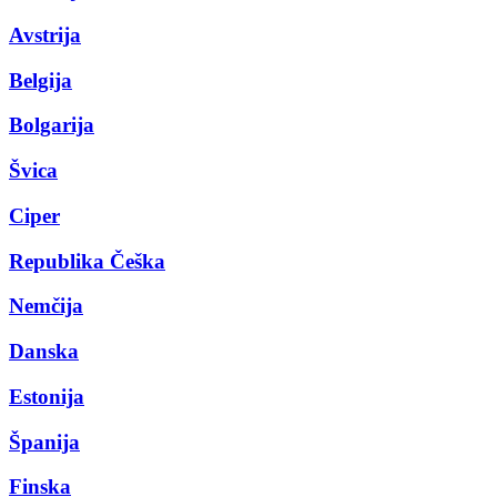
Avstrija
Belgija
Bolgarija
Švica
Ciper
Republika Češka
Nemčija
Danska
Estonija
Španija
Finska