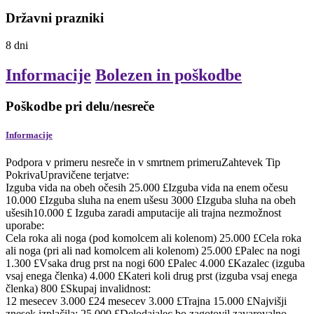
Državni prazniki
8
dni
Informacije
Bolezen in poškodbe
Poškodbe pri delu/nesreče
Informacije
Podpora v primeru nesreče in v smrtnem primeruZahtevek Tip
PokrivaUpravičene terjatve:
Izguba vida na obeh očesih 25.000 £Izguba vida na enem očesu
10.000 £Izguba sluha na enem ušesu 3000 £Izguba sluha na obeh
ušesih10.000 £ Izguba zaradi amputacije ali trajna nezmožnost
uporabe:
Cela roka ali noga (pod komolcem ali kolenom) 25.000 £Cela roka
ali noga (pri ali nad komolcem ali kolenom) 25.000 £Palec na nogi
1.300 £Vsaka drug prst na nogi 600 £Palec 4.000 £Kazalec (izguba
vsaj enega členka) 4.000 £Kateri koli drug prst (izguba vsaj enega
členka) 800 £Skupaj invalidnost:
12 mesecev 3.000 £24 mesecev 3.000 £Trajna 15.000 £Najvišji
znesek izplačila: 25.000 £Delodajalec bo zagotovil zavarovalno