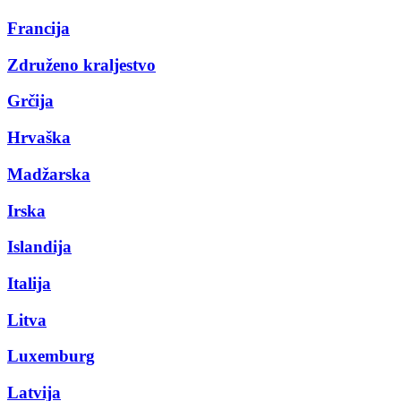
Francija
Združeno kraljestvo
Grčija
Hrvaška
Madžarska
Irska
Islandija
Italija
Litva
Luxemburg
Latvija