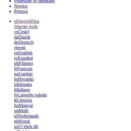
Pridružite se sindikatu
Novice
Prenosi
sl
Slovenščina
Izberite jezik
cs
Český
da
Dansk
de
Deutsch
et
eesti
en
English
es
Español
ph
Filipino
fr
Français
ga
Gaeilge
hr
Hrvatski
is
Íslenska
it
Italiano
lv
Latviešu valoda
lt
Lietuvių
hu
Magyar
mt
Malti
nl
Nederlands
nb
Norsk
uz
Oʻzbek tili