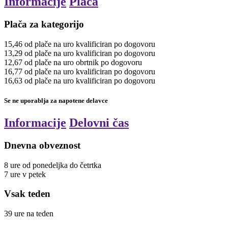
Informacije
Plača
Plača za kategorijo
15,46
od plače na uro
kvalificiran
po dogovoru
13,29
od plače na uro
kvalificiran
po dogovoru
12,67
od plače na uro
obrtnik
po dogovoru
16,77
od plače na uro
kvalificiran
po dogovoru
16,63
od plače na uro
kvalificiran
po dogovoru
Se ne uporablja za napotene delavce
Informacije
Delovni čas
Dnevna obveznost
8
ure
od ponedeljka do četrtka
7
ure
v petek
Vsak teden
39
ure
na teden