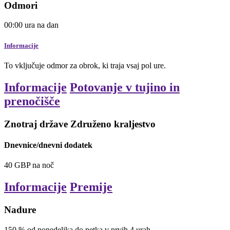
Odmori
00:00
ura
na dan
Informacije
To vključuje odmor za obrok, ki traja vsaj pol ure.
Informacije
Potovanje v tujino in
prenočišče
Znotraj države Združeno kraljestvo
Dnevnice/dnevni dodatek
40
GBP
na noč
Informacije
Premije
Nadure
150
%
od ponedeljka do petka v prvih 4 urah