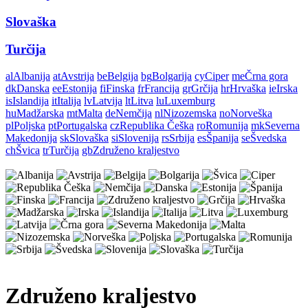
Slovaška
Turčija
al
Albanija
at
Avstrija
be
Belgija
bg
Bolgarija
cy
Ciper
me
Črna gora
dk
Danska
ee
Estonija
fi
Finska
fr
Francija
gr
Grčija
hr
Hrvaška
ie
Irska
is
Islandija
it
Italija
lv
Latvija
lt
Litva
lu
Luxemburg
hu
Madžarska
mt
Malta
de
Nemčija
nl
Nizozemska
no
Norveška
pl
Poljska
pt
Portugalska
cz
Republika Češka
ro
Romunija
mk
Severna
Makedonija
sk
Slovaška
si
Slovenija
rs
Srbija
es
Španija
se
Švedska
ch
Švica
tr
Turčija
gb
Združeno kraljestvo
Združeno kraljestvo