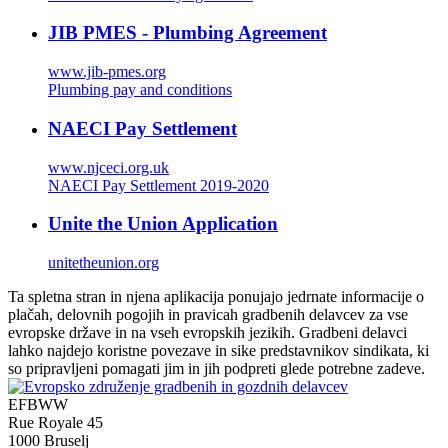
JIB PMES - Plumbing Agreement
www.jib-pmes.org
Plumbing pay and conditions
NAECI Pay Settlement
www.njceci.org.uk
NAECI Pay Settlement 2019-2020
Unite the Union Application
unitetheunion.org
Ta spletna stran in njena aplikacija ponujajo jedrnate informacije o
plačah, delovnih pogojih in pravicah gradbenih delavcev za vse
evropske države in na vseh evropskih jezikih. Gradbeni delavci
lahko najdejo koristne povezave in sike predstavnikov sindikata, ki
so pripravljeni pomagati jim in jih podpreti glede potrebne zadeve.
EFBWW
Rue Royale 45
1000 Bruselj