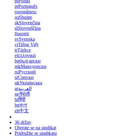
pl
Polski
pt
Português
ro
românesc
sq
Shqipe
sk
Slovenčina
sl
Slovenščina
fi
suomi
sv
Svenska
vi
Tiếng Việt
tr
Türkçe
el
ελληνικά
bg
български
mk
Македонски
ru
Русский
sr
Српски
uk
Українська
ar
العربية
ne
नेपाली
hi
हिंदी
bn
বাংলা
zh
中文
36 držav
Obrnite se na sindikat
Pridružite se sindikatu