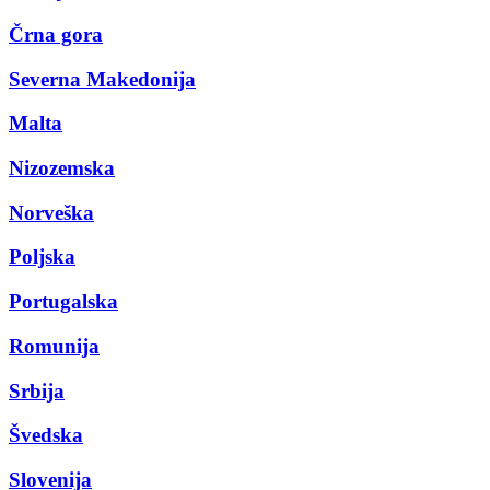
Črna gora
Severna Makedonija
Malta
Nizozemska
Norveška
Poljska
Portugalska
Romunija
Srbija
Švedska
Slovenija