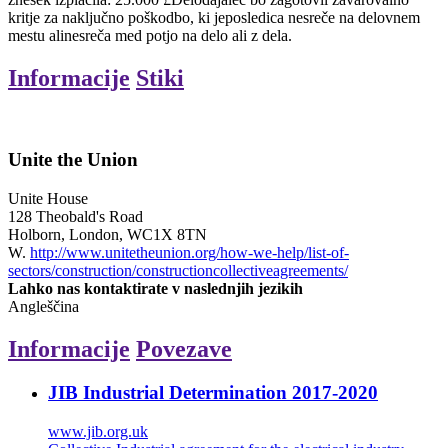
kritje za naključno poškodbo, ki jeposledica nesreče na delovnem
mestu alinesreča med potjo na delo ali z dela.
Informacije
Stiki
Unite the Union
Unite House
128 Theobald's Road
Holborn, London, WC1X 8TN
W.
http://www.unitetheunion.org/how-we-help/list-of-
sectors/construction/constructioncollectiveagreements/
Lahko nas kontaktirate v naslednjih jezikih
Angleščina
Informacije
Povezave
JIB Industrial Determination 2017-2020
www.jib.org.uk