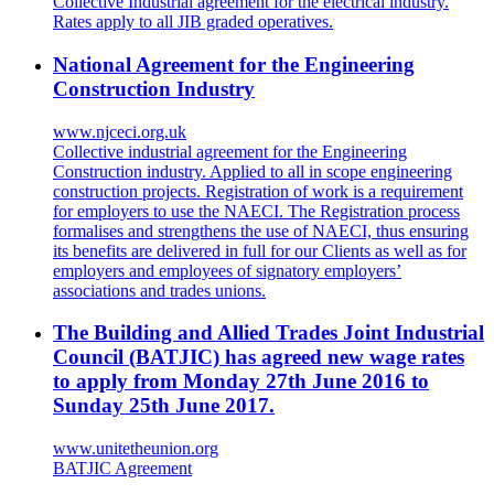
Collective Industrial agreement for the electrical industry.
Rates apply to all JIB graded operatives.
National Agreement for the Engineering
Construction Industry
www.njceci.org.uk
Collective industrial agreement for the Engineering
Construction industry. Applied to all in scope engineering
construction projects. Registration of work is a requirement
for employers to use the NAECI. The Registration process
formalises and strengthens the use of NAECI, thus ensuring
its benefits are delivered in full for our Clients as well as for
employers and employees of signatory employers’
associations and trades unions.
The Building and Allied Trades Joint Industrial
Council (BATJIC) has agreed new wage rates
to apply from Monday 27th June 2016 to
Sunday 25th June 2017.
www.unitetheunion.org
BATJIC Agreement