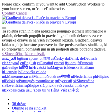
Please click 'confirm' if you want to add Construction Workers to
your home screen, or 'cancel' otherwise.
Confirm
Cancel
Ta spletna stran in njena aplikacija ponujajo jedrnate informacije o
plačah, delovnih pogojih in pravicah gradbenih delavcev za vse
evropske države in na vseh evropskih jezikih. Gradbeni delavci
lahko najdejo koristne povezave in sike predstavnikov sindikata, ki
so pripravljeni pomagati jim in jih podpreti glede potrebne zadeve.
sl
Slovenščina
Izberite jezik
ar
العربية
bg
български
bn
বাংলা
cs
Český
da
Dansk
de
Deutsch
el
ελληνικά
en
English
es
Español
et
eesti
fi
suomi
fr
Français
ga
Gaeilge
hi
हिंदी
hr
Hrvatski
hu
Magyar
is
Íslenska
it
Italiano
lt
Lietuvių
lv
Latviešu valoda
mk
Македонски
mt
Malti
nb
Norsk
ne
नेपाली
nl
Nederlands
ph
Filipino
pl
Polski
pt
Português
ro
românesc
ru
Русский
sk
Slovenčina
sl
Slovenščina
sq
Shqipe
sr
Српски
sv
Svenska
tr
Türkçe
uk
Українська
uz
Oʻzbek tili
vi
Tiếng Việt
zh
中文
36 držav
Obrnite se na sindikat