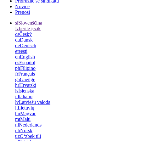
Pridružite se sindikatu
Novice
Prenosi
sl
Slovenščina
Izberite jezik
cs
Český
da
Dansk
de
Deutsch
et
eesti
en
English
es
Español
ph
Filipino
fr
Français
ga
Gaeilge
hr
Hrvatski
is
Íslenska
it
Italiano
lv
Latviešu valoda
lt
Lietuvių
hu
Magyar
mt
Malti
nl
Nederlands
nb
Norsk
uz
Oʻzbek tili