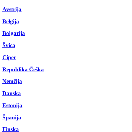
Avstrija
Belgija
Bolgarija
Švica
Ciper
Republika Češka
Nemčija
Danska
Estonija
Španija
Finska