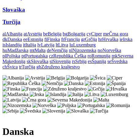
Slovaška
Turčija
al
Albanija
at
Avstrija
be
Belgija
bg
Bolgarija
cy
Ciper
me
Črna gora
dk
Danska
ee
Estonija
fi
Finska
fr
Francija
gr
Grčija
hr
Hrvaška
ie
Irska
is
Islandija
it
Italija
lv
Latvija
lt
Litva
lu
Luxemburg
hu
Madžarska
mt
Malta
de
Nemčija
nl
Nizozemska
no
Norveška
pl
Poljska
pt
Portugalska
cz
Republika Češka
ro
Romunija
mk
Severna
Makedonija
sk
Slovaška
si
Slovenija
rs
Srbija
es
Španija
se
Švedska
ch
Švica
tr
Turčija
gb
Združeno kraljestvo
Danska