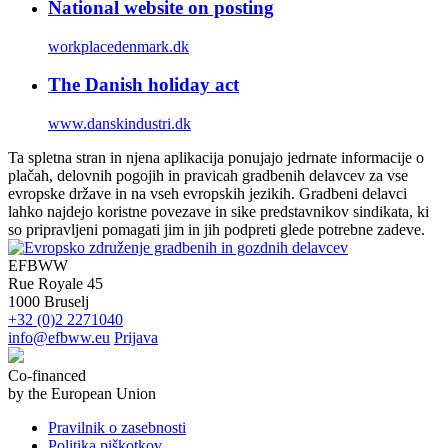
National website on posting
workplacedenmark.dk
The Danish holiday act
www.danskindustri.dk
Ta spletna stran in njena aplikacija ponujajo jedrnate informacije o
plačah, delovnih pogojih in pravicah gradbenih delavcev za vse
evropske države in na vseh evropskih jezikih. Gradbeni delavci
lahko najdejo koristne povezave in sike predstavnikov sindikata, ki
so pripravljeni pomagati jim in jih podpreti glede potrebne zadeve.
EFBWW
Rue Royale 45
1000 Bruselj
+32 (0)2 2271040
info@efbww.eu
Prijava
Co-financed
by the European Union
Pravilnik o zasebnosti
Politika piškotkov