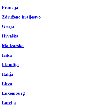
Francija
Združeno kraljestvo
Grčija
Hrvaška
Madžarska
Irska
Islandija
Italija
Litva
Luxemburg
Latvija