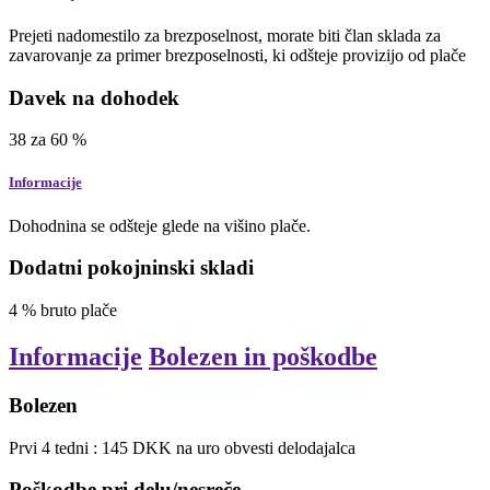
Prejeti nadomestilo za brezposelnost, morate biti član sklada za
zavarovanje za primer brezposelnosti, ki odšteje provizijo od plače
Davek na dohodek
38
za
60
%
Informacije
Dohodnina se odšteje glede na višino plače.
Dodatni pokojninski skladi
4
%
bruto plače
Informacije
Bolezen in poškodbe
Bolezen
Prvi
4
tedni
:
145
DKK
na uro
obvesti delodajalca
Poškodbe pri delu/nesreče