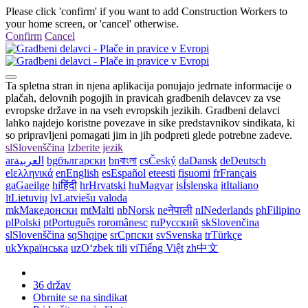
Please click 'confirm' if you want to add Construction Workers to
your home screen, or 'cancel' otherwise.
Confirm
Cancel
Ta spletna stran in njena aplikacija ponujajo jedrnate informacije o
plačah, delovnih pogojih in pravicah gradbenih delavcev za vse
evropske države in na vseh evropskih jezikih. Gradbeni delavci
lahko najdejo koristne povezave in sike predstavnikov sindikata, ki
so pripravljeni pomagati jim in jih podpreti glede potrebne zadeve.
sl
Slovenščina
Izberite jezik
ar
العربية
bg
български
bn
বাংলা
cs
Český
da
Dansk
de
Deutsch
el
ελληνικά
en
English
es
Español
et
eesti
fi
suomi
fr
Français
ga
Gaeilge
hi
हिंदी
hr
Hrvatski
hu
Magyar
is
Íslenska
it
Italiano
lt
Lietuvių
lv
Latviešu valoda
mk
Македонски
mt
Malti
nb
Norsk
ne
नेपाली
nl
Nederlands
ph
Filipino
pl
Polski
pt
Português
ro
românesc
ru
Русский
sk
Slovenčina
sl
Slovenščina
sq
Shqipe
sr
Српски
sv
Svenska
tr
Türkçe
uk
Українська
uz
Oʻzbek tili
vi
Tiếng Việt
zh
中文
36 držav
Obrnite se na sindikat