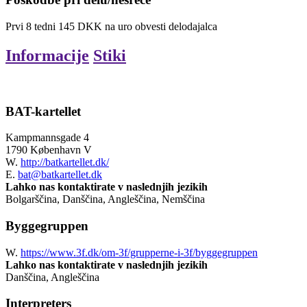
Prvi
8
tedni
145
DKK
na uro
obvesti delodajalca
Informacije
Stiki
BAT-kartellet
Kampmannsgade 4
1790 København V
W.
http://batkartellet.dk/
E.
bat@batkartellet.dk
Lahko nas kontaktirate v naslednjih jezikih
Bolgarščina, Danščina, Angleščina, Nemščina
Byggegruppen
W.
https://www.3f.dk/om-3f/grupperne-i-3f/byggegruppen
Lahko nas kontaktirate v naslednjih jezikih
Danščina, Angleščina
Interpreters