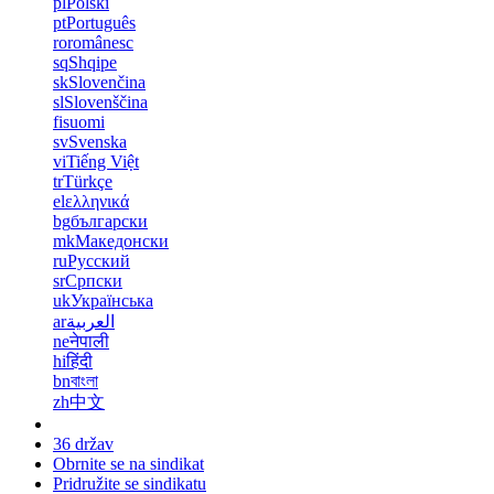
pl
Polski
pt
Português
ro
românesc
sq
Shqipe
sk
Slovenčina
sl
Slovenščina
fi
suomi
sv
Svenska
vi
Tiếng Việt
tr
Türkçe
el
ελληνικά
bg
български
mk
Македонски
ru
Русский
sr
Српски
uk
Українська
ar
العربية
ne
नेपाली
hi
हिंदी
bn
বাংলা
zh
中文
36 držav
Obrnite se na sindikat
Pridružite se sindikatu