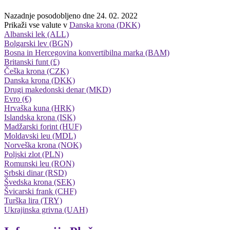
Nazadnje posodobljeno dne 24. 02. 2022
Prikaži vse valute v
Danska krona (DKK)
Albanski lek (ALL)
Bolgarski lev (BGN)
Bosna in Hercegovina konvertibilna marka (BAM)
Britanski funt (£)
Češka krona (CZK)
Danska krona (DKK)
Drugi makedonski denar (MKD)
Evro (€)
Hrvaška kuna (HRK)
Islandska krona (ISK)
Madžarski forint (HUF)
Moldavski leu (MDL)
Norveška krona (NOK)
Poljski zlot (PLN)
Romunski leu (RON)
Srbski dinar (RSD)
Švedska krona (SEK)
Švicarski frank (CHF)
Turška lira (TRY)
Ukrajinska grivna (UAH)