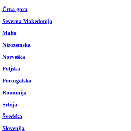
Črna gora
Severna Makedonija
Malta
Nizozemska
Norveška
Poljska
Portugalska
Romunija
Srbija
Švedska
Slovenija