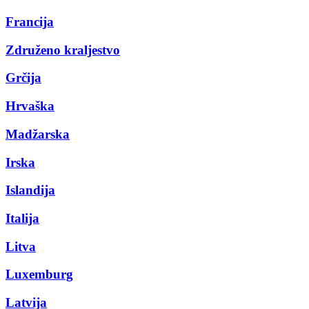
Francija
Združeno kraljestvo
Grčija
Hrvaška
Madžarska
Irska
Islandija
Italija
Litva
Luxemburg
Latvija