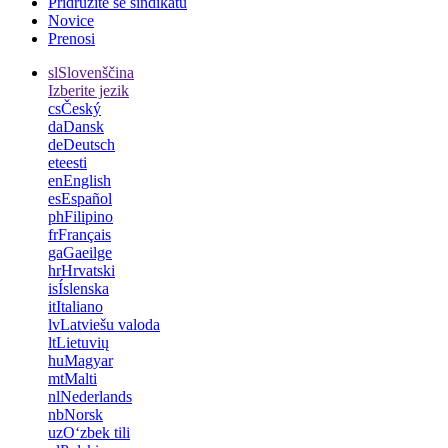
Pridružite se sindikatu
Novice
Prenosi
sl
Slovenščina
Izberite jezik
cs
Český
da
Dansk
de
Deutsch
et
eesti
en
English
es
Español
ph
Filipino
fr
Français
ga
Gaeilge
hr
Hrvatski
is
Íslenska
it
Italiano
lv
Latviešu valoda
lt
Lietuvių
hu
Magyar
mt
Malti
nl
Nederlands
nb
Norsk
uz
Oʻzbek tili