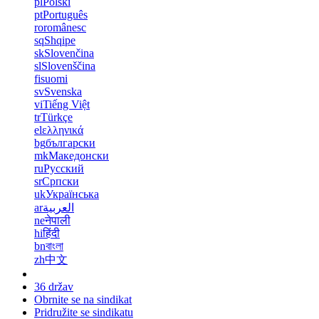
pl
Polski
pt
Português
ro
românesc
sq
Shqipe
sk
Slovenčina
sl
Slovenščina
fi
suomi
sv
Svenska
vi
Tiếng Việt
tr
Türkçe
el
ελληνικά
bg
български
mk
Македонски
ru
Русский
sr
Српски
uk
Українська
ar
العربية
ne
नेपाली
hi
हिंदी
bn
বাংলা
zh
中文
36 držav
Obrnite se na sindikat
Pridružite se sindikatu