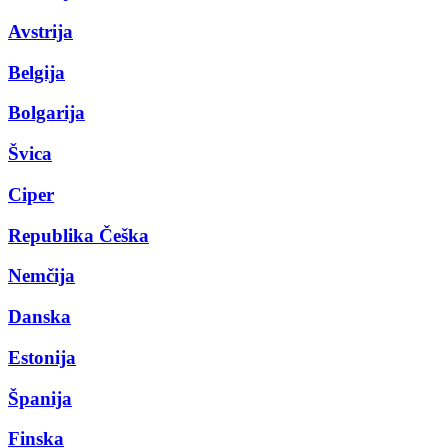
Avstrija
Belgija
Bolgarija
Švica
Ciper
Republika Češka
Nemčija
Danska
Estonija
Španija
Finska