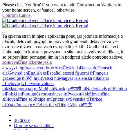
Please click 'confirm' if you want to add Construction Workers to
your home screen, or 'cancel' otherwise.
Confirm
Cancel
Ta spletna stran in njena aplikacija ponujajo jedrnate informacije o
plačah, delovnih pogojih in pravicah gradbenih delavcev za vse
evropske države in na vseh evropskih jezikih. Gradbeni delavci
lahko najdejo koristne povezave in sike predstavnikov sindikata, ki
so pripravljeni pomagati jim in jih podpreti glede potrebne zadeve.
sl
Slovenščina
Izberite jezik
ar
العربية
bg
български
bn
বাংলা
cs
Český
da
Dansk
de
Deutsch
el
ελληνικά
en
English
es
Español
et
eesti
fi
suomi
fr
Français
ga
Gaeilge
hi
हिंदी
hr
Hrvatski
hu
Magyar
is
Íslenska
it
Italiano
lt
Lietuvių
lv
Latviešu valoda
mk
Македонски
mt
Malti
nb
Norsk
ne
नेपाली
nl
Nederlands
ph
Filipino
pl
Polski
pt
Português
ro
românesc
ru
Русский
sk
Slovenčina
sl
Slovenščina
sq
Shqipe
sr
Српски
sv
Svenska
tr
Türkçe
uk
Українська
uz
Oʻzbek tili
vi
Tiếng Việt
zh
中文
36 držav
Obrnite se na sindikat