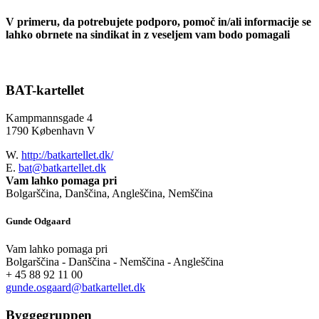
V primeru, da potrebujete podporo, pomoč in/ali informacije se
lahko obrnete na sindikat in z veseljem vam bodo pomagali
BAT-kartellet
Kampmannsgade 4
1790 København V
W.
http://batkartellet.dk/
E.
bat@batkartellet.dk
Vam lahko pomaga pri
Bolgarščina, Danščina, Angleščina, Nemščina
Gunde Odgaard
Vam lahko pomaga pri
Bolgarščina - Danščina - Nemščina - Angleščina
+ 45 88 92 11 00
gunde.osgaard@batkartellet.dk
Byggegruppen