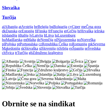
Slovaška
Turčija
al
Albanija
at
Avstrija
be
Belgija
bg
Bolgarija
cy
Ciper
me
Črna gora
dk
Danska
ee
Estonija
fi
Finska
fr
Francija
gr
Grčija
hr
Hrvaška
ie
Irska
is
Islandija
it
Italija
lv
Latvija
lt
Litva
lu
Luxemburg
hu
Madžarska
mt
Malta
de
Nemčija
nl
Nizozemska
no
Norveška
pl
Poljska
pt
Portugalska
cz
Republika Češka
ro
Romunija
mk
Severna
Makedonija
sk
Slovaška
si
Slovenija
rs
Srbija
es
Španija
se
Švedska
ch
Švica
tr
Turčija
gb
Združeno kraljestvo
Obrnite se na sindikat