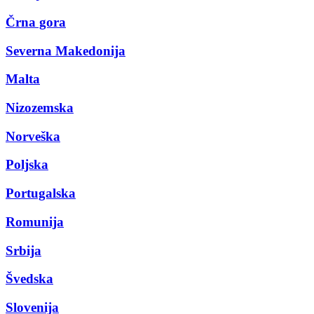
Črna gora
Severna Makedonija
Malta
Nizozemska
Norveška
Poljska
Portugalska
Romunija
Srbija
Švedska
Slovenija