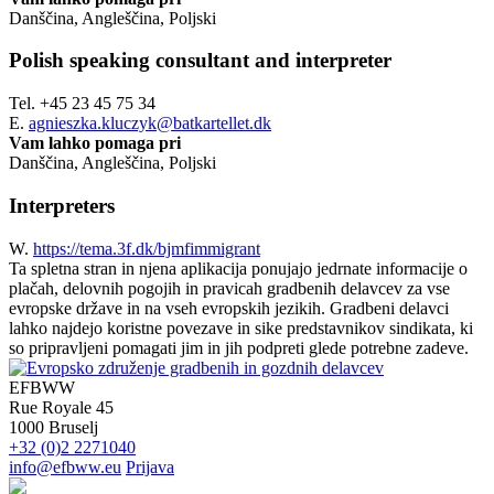
Danščina, Angleščina, Poljski
Polish speaking consultant and interpreter
Tel. +45 23 45 75 34
E.
agnieszka.kluczyk@batkartellet.dk
Vam lahko pomaga pri
Danščina, Angleščina, Poljski
Interpreters
W.
https://tema.3f.dk/bjmfimmigrant
Ta spletna stran in njena aplikacija ponujajo jedrnate informacije o
plačah, delovnih pogojih in pravicah gradbenih delavcev za vse
evropske države in na vseh evropskih jezikih. Gradbeni delavci
lahko najdejo koristne povezave in sike predstavnikov sindikata, ki
so pripravljeni pomagati jim in jih podpreti glede potrebne zadeve.
EFBWW
Rue Royale 45
1000 Bruselj
+32 (0)2 2271040
info@efbww.eu
Prijava