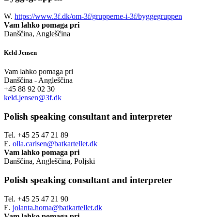
W.
https://www.3f.dk/om-3f/grupperne-i-3f/byggegruppen
Vam lahko pomaga pri
Danščina, Angleščina
Keld Jensen
Vam lahko pomaga pri
Danščina - Angleščina
+45 88 92 02 30
keld.jensen@3f.dk
Polish speaking consultant and interpreter
Tel. +45 25 47 21 89
E.
olla.carlsen@batkartellet.dk
Vam lahko pomaga pri
Danščina, Angleščina, Poljski
Polish speaking consultant and interpreter
Tel. +45 25 47 21 90
E.
jolanta.homa@batkartellet.dk
Vam lahko pomaga pri