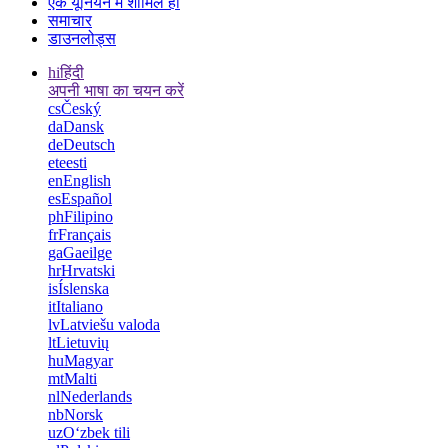
एक यूनियन में शामिल हों
समाचार
डाउनलोड्स
hi
हिंदी
अपनी भाषा का चयन करें
cs
Český
da
Dansk
de
Deutsch
et
eesti
en
English
es
Español
ph
Filipino
fr
Français
ga
Gaeilge
hr
Hrvatski
is
Íslenska
it
Italiano
lv
Latviešu valoda
lt
Lietuvių
hu
Magyar
mt
Malti
nl
Nederlands
nb
Norsk
uz
Oʻzbek tili