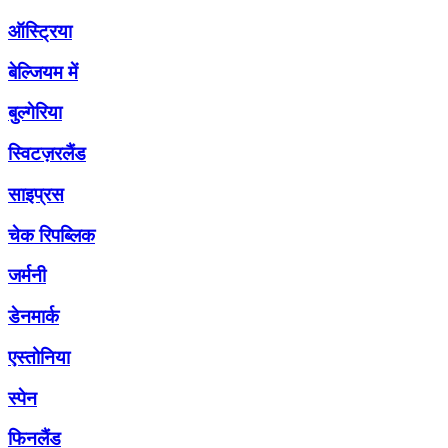
ऑस्ट्रिया
बेल्जियम में
बुल्गेरिया
स्विटज़रलैंड
साइप्रस
चेक रिपब्लिक
जर्मनी
डेनमार्क
एस्तोनिया
स्पेन
फिनलैंड