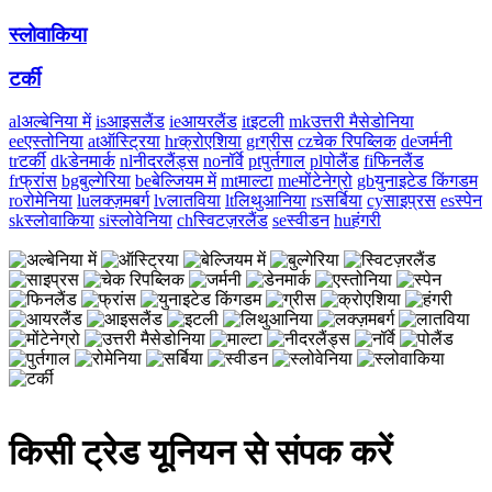
स्लोवाकिया
टर्की
al
अल्बेनिया में
is
आइसलैंड
ie
आयरलैंड
it
इटली
mk
उत्तरी मैसेडोनिया
ee
एस्तोनिया
at
ऑस्ट्रिया
hr
क्रोएशिया
gr
ग्रीस
cz
चेक रिपब्लिक
de
जर्मनी
tr
टर्की
dk
डेनमार्क
nl
नीदरलैंड्स
no
नॉर्वे
pt
पुर्तगाल
pl
पोलैंड
fi
फिनलैंड
fr
फ्रांस
bg
बुल्गेरिया
be
बेल्जियम में
mt
माल्टा
me
मोंटेनेग्रो
gb
युनाइटेड किंगडम
ro
रोमेनिया
lu
लक्ज़मबर्ग
lv
लातविया
lt
लिथुआनिया
rs
सर्बिया
cy
साइप्रस
es
स्पेन
sk
स्लोवाकिया
si
स्लोवेनिया
ch
स्विटज़रलैंड
se
स्वीडन
hu
हंगरी
किसी ट्रेड यूनियन से संपक करें