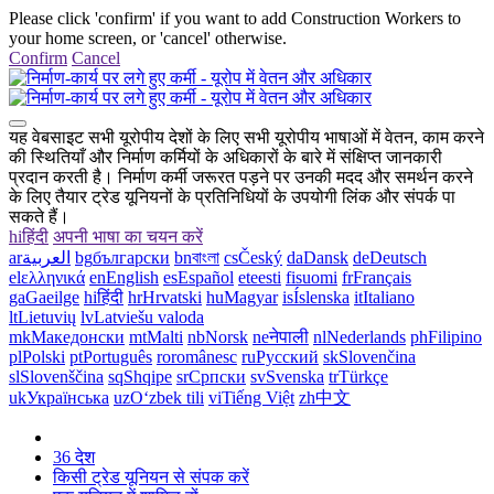
Please click 'confirm' if you want to add Construction Workers to
your home screen, or 'cancel' otherwise.
Confirm
Cancel
यह वेबसाइट सभी यूरोपीय देशों के लिए सभी यूरोपीय भाषाओं में वेतन, काम करने
की स्थितियाँ और निर्माण कर्मियों के अधिकारों के बारे में संक्षिप्त जानकारी
प्रदान करती है। निर्माण कर्मी जरूरत पड़ने पर उनकी मदद और समर्थन करने
के लिए तैयार ट्रेड यूनियनों के प्रतिनिधियों के उपयोगी लिंक और संपर्क पा
सकते हैं।
hi
हिंदी
अपनी भाषा का चयन करें
ar
العربية
bg
български
bn
বাংলা
cs
Český
da
Dansk
de
Deutsch
el
ελληνικά
en
English
es
Español
et
eesti
fi
suomi
fr
Français
ga
Gaeilge
hi
हिंदी
hr
Hrvatski
hu
Magyar
is
Íslenska
it
Italiano
lt
Lietuvių
lv
Latviešu valoda
mk
Македонски
mt
Malti
nb
Norsk
ne
नेपाली
nl
Nederlands
ph
Filipino
pl
Polski
pt
Português
ro
românesc
ru
Русский
sk
Slovenčina
sl
Slovenščina
sq
Shqipe
sr
Српски
sv
Svenska
tr
Türkçe
uk
Українська
uz
Oʻzbek tili
vi
Tiếng Việt
zh
中文
36 देश
किसी ट्रेड यूनियन से संपक करें