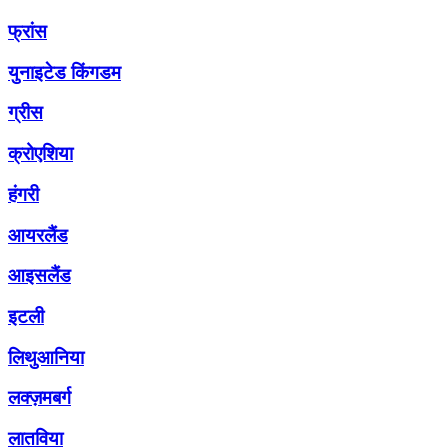
फ्रांस
युनाइटेड किंगडम
ग्रीस
क्रोएशिया
हंगरी
आयरलैंड
आइसलैंड
इटली
लिथुआनिया
लक्ज़मबर्ग
लातविया