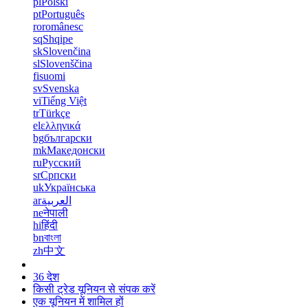
pl
Polski
pt
Português
ro
românesc
sq
Shqipe
sk
Slovenčina
sl
Slovenščina
fi
suomi
sv
Svenska
vi
Tiếng Việt
tr
Türkçe
el
ελληνικά
bg
български
mk
Македонски
ru
Русский
sr
Српски
uk
Українська
ar
العربية
ne
नेपाली
hi
हिंदी
bn
বাংলা
zh
中文
36 देश
किसी ट्रेड यूनियन से संपक करें
एक यूनियन में शामिल हों