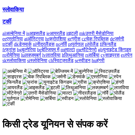
स्लोवाकिया
टर्की
al
अल्बेनिया में
is
आइसलैंड
ie
आयरलैंड
it
इटली
mk
उत्तरी मैसेडोनिया
ee
एस्तोनिया
at
ऑस्ट्रिया
hr
क्रोएशिया
gr
ग्रीस
cz
चेक रिपब्लिक
de
जर्मनी
tr
टर्की
dk
डेनमार्क
nl
नीदरलैंड्स
no
नॉर्वे
pt
पुर्तगाल
pl
पोलैंड
fi
फिनलैंड
fr
फ्रांस
bg
बुल्गेरिया
be
बेल्जियम में
mt
माल्टा
me
मोंटेनेग्रो
gb
युनाइटेड किंगडम
ro
रोमेनिया
lu
लक्ज़मबर्ग
lv
लातविया
lt
लिथुआनिया
rs
सर्बिया
cy
साइप्रस
es
स्पेन
sk
स्लोवाकिया
si
स्लोवेनिया
ch
स्विटज़रलैंड
se
स्वीडन
hu
हंगरी
किसी ट्रेड यूनियन से संपक करें