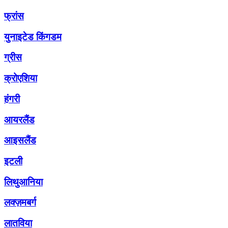
फ्रांस
युनाइटेड किंगडम
ग्रीस
क्रोएशिया
हंगरी
आयरलैंड
आइसलैंड
इटली
लिथुआनिया
लक्ज़मबर्ग
लातविया