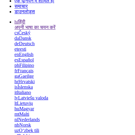
एक यूनियन में शामिल हों
समाचार
डाउनलोड्स
hi
हिंदी
अपनी भाषा का चयन करें
cs
Český
da
Dansk
de
Deutsch
et
eesti
en
English
es
Español
ph
Filipino
fr
Français
ga
Gaeilge
hr
Hrvatski
is
Íslenska
it
Italiano
lv
Latviešu valoda
lt
Lietuvių
hu
Magyar
mt
Malti
nl
Nederlands
nb
Norsk
uz
Oʻzbek tili