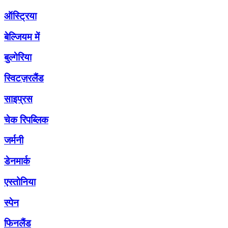
ऑस्ट्रिया
बेल्जियम में
बुल्गेरिया
स्विटज़रलैंड
साइप्रस
चेक रिपब्लिक
जर्मनी
डेनमार्क
एस्तोनिया
स्पेन
फिनलैंड