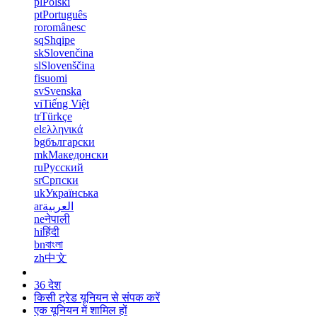
pl
Polski
pt
Português
ro
românesc
sq
Shqipe
sk
Slovenčina
sl
Slovenščina
fi
suomi
sv
Svenska
vi
Tiếng Việt
tr
Türkçe
el
ελληνικά
bg
български
mk
Македонски
ru
Русский
sr
Српски
uk
Українська
ar
العربية
ne
नेपाली
hi
हिंदी
bn
বাংলা
zh
中文
36 देश
किसी ट्रेड यूनियन से संपक करें
एक यूनियन में शामिल हों