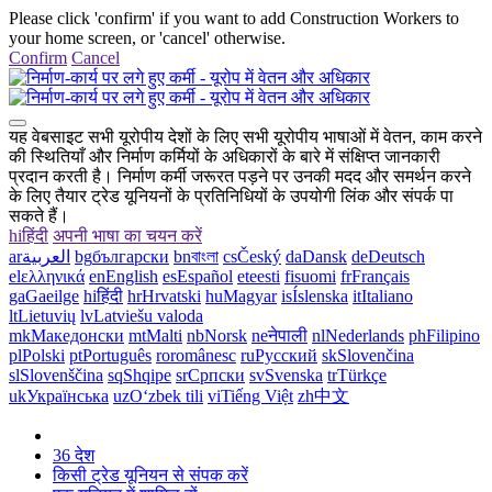
Please click 'confirm' if you want to add Construction Workers to
your home screen, or 'cancel' otherwise.
Confirm
Cancel
यह वेबसाइट सभी यूरोपीय देशों के लिए सभी यूरोपीय भाषाओं में वेतन, काम करने
की स्थितियाँ और निर्माण कर्मियों के अधिकारों के बारे में संक्षिप्त जानकारी
प्रदान करती है। निर्माण कर्मी जरूरत पड़ने पर उनकी मदद और समर्थन करने
के लिए तैयार ट्रेड यूनियनों के प्रतिनिधियों के उपयोगी लिंक और संपर्क पा
सकते हैं।
hi
हिंदी
अपनी भाषा का चयन करें
ar
العربية
bg
български
bn
বাংলা
cs
Český
da
Dansk
de
Deutsch
el
ελληνικά
en
English
es
Español
et
eesti
fi
suomi
fr
Français
ga
Gaeilge
hi
हिंदी
hr
Hrvatski
hu
Magyar
is
Íslenska
it
Italiano
lt
Lietuvių
lv
Latviešu valoda
mk
Македонски
mt
Malti
nb
Norsk
ne
नेपाली
nl
Nederlands
ph
Filipino
pl
Polski
pt
Português
ro
românesc
ru
Русский
sk
Slovenčina
sl
Slovenščina
sq
Shqipe
sr
Српски
sv
Svenska
tr
Türkçe
uk
Українська
uz
Oʻzbek tili
vi
Tiếng Việt
zh
中文
36 देश
किसी ट्रेड यूनियन से संपक करें