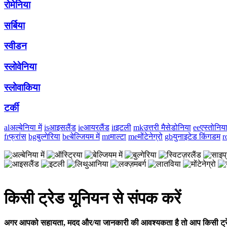
रोमेनिया
सर्बिया
स्वीडन
स्लोवेनिया
स्लोवाकिया
टर्की
al
अल्बेनिया में
is
आइसलैंड
ie
आयरलैंड
it
इटली
mk
उत्तरी मैसेडोनिया
ee
एस्तोनिय
fr
फ्रांस
bg
बुल्गेरिया
be
बेल्जियम में
mt
माल्टा
me
मोंटेनेग्रो
gb
युनाइटेड किंगडम
r
किसी ट्रेड यूनियन से संपक करें
अगर आपको सहायता, मदद और/या जानकारी की आवश्यकता है तो आप किसी ट्रेड य