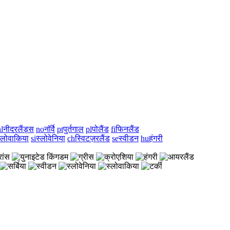
l
नीदरलैंड्स
no
नॉर्वे
pt
पुर्तगाल
pl
पोलैंड
fi
फिनलैंड
्लोवाकिया
si
स्लोवेनिया
ch
स्विटज़रलैंड
se
स्वीडन
hu
हंगरी