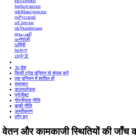
el
ελληνικά
bg
български
mk
Македонски
ru
Русский
sr
Српски
uk
Українська
ar
العربية
ne
नेपाली
hi
हिंदी
bn
বাংলা
zh
中文
36 देश
किसी ट्रेड यूनियन से संपक करें
एक यूनियन में शामिल हों
समाचार
डाउनलोड्स
प्रोजैक्ट
गोपनीयता नीति
कूकी नीति
अस्वीकरण
लॉग इन
वेतन और कामकाजी स्थितियों की जाँच कर