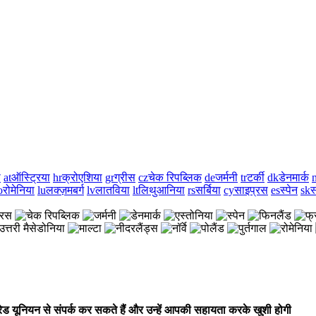
ा
at
ऑस्ट्रिया
hr
क्रोएशिया
gr
ग्रीस
cz
चेक रिपब्लिक
de
जर्मनी
tr
टर्की
dk
डेनमार्क
n
o
रोमेनिया
lu
लक्ज़मबर्ग
lv
लातविया
lt
लिथुआनिया
rs
सर्बिया
cy
साइप्रस
es
स्पेन
sk
स
ूनियन से संपर्क कर सकते हैं और उन्हें आपकी सहायता करके खुशी होगी