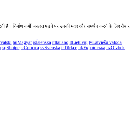
ान करती है। निर्माण कर्मी जरूरत पड़ने पर उनकी मदद और समर्थन करने के लिए तैयार
vatski
hu
Magyar
is
Íslenska
it
Italiano
lt
Lietuvių
lv
Latviešu valoda
a
sq
Shqipe
sr
Српски
sv
Svenska
tr
Türkçe
uk
Українська
uz
Oʻzbek