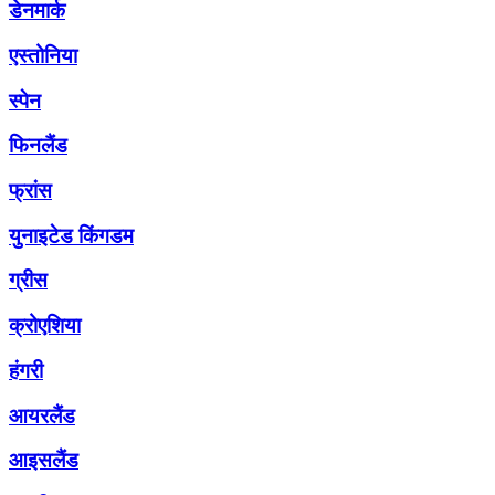
डेनमार्क
एस्तोनिया
स्पेन
फिनलैंड
फ्रांस
युनाइटेड किंगडम
ग्रीस
क्रोएशिया
हंगरी
आयरलैंड
आइसलैंड