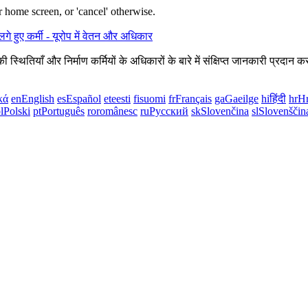
 home screen, or 'cancel' otherwise.
 स्थितियाँ और निर्माण कर्मियों के अधिकारों के बारे में संक्षिप्त जानकारी प्रद
κά
en
English
es
Español
et
eesti
fi
suomi
fr
Français
ga
Gaeilge
hi
हिंदी
hr
Hr
l
Polski
pt
Português
ro
românesc
ru
Русский
sk
Slovenčina
sl
Slovenščin