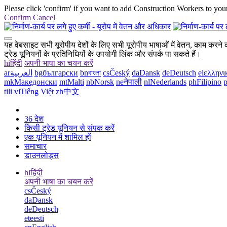
Please click 'confirm' if you want to add Construction Workers to your
Confirm
Cancel
यह वेबसाइट सभी यूरोपीय देशों के लिए सभी यूरोपीय भाषाओं में वेतन, काम करने की
ट्रेड यूनियनों के प्रतिनिधियों के उपयोगी लिंक और संपर्क पा सकते हैं।
hi
हिंदी
अपनी भाषा का चयन करें
ar
العربية
bg
български
bn
বাংলা
cs
Český
da
Dansk
de
Deutsch
el
ελληνι
mk
Македонски
mt
Malti
nb
Norsk
ne
नेपाली
nl
Nederlands
ph
Filipino
p
tili
vi
Tiếng Việt
zh
中文
36 देश
किसी ट्रेड यूनियन से संपक करें
एक यूनियन में शामिल हों
समाचार
डाउनलोड्स
hi
हिंदी
अपनी भाषा का चयन करें
cs
Český
da
Dansk
de
Deutsch
et
eesti