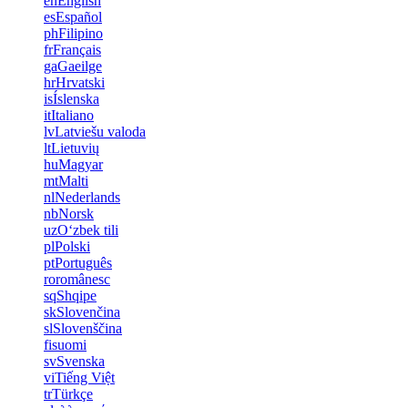
en
English
es
Español
ph
Filipino
fr
Français
ga
Gaeilge
hr
Hrvatski
is
Íslenska
it
Italiano
lv
Latviešu valoda
lt
Lietuvių
hu
Magyar
mt
Malti
nl
Nederlands
nb
Norsk
uz
Oʻzbek tili
pl
Polski
pt
Português
ro
românesc
sq
Shqipe
sk
Slovenčina
sl
Slovenščina
fi
suomi
sv
Svenska
vi
Tiếng Việt
tr
Türkçe