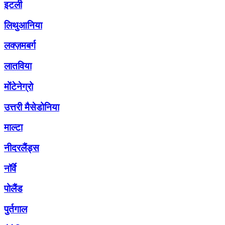
इटली
लिथुआनिया
लक्ज़मबर्ग
लातविया
मोंटेनेग्रो
उत्तरी मैसेडोनिया
माल्टा
नीदरलैंड्स
नॉर्वे
पोलैंड
पुर्तगाल