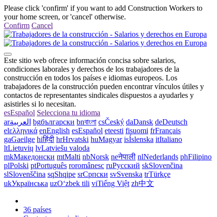
Please click 'confirm' if you want to add Construction Workers to
your home screen, or 'cancel' otherwise.
Confirm
Cancel
Este sitio web ofrece información concisa sobre salarios,
condiciones laborales y derechos de los trabajadores de la
construcción en todos los países e idiomas europeos. Los
trabajadores de la construcción pueden encontrar vínculos útiles y
contactos de representantes sindicales dispuestos a ayudarles y
asistirles si lo necesitan.
es
Español
Selecciona tu idioma
ar
العربية
bg
български
bn
বাংলা
cs
Český
da
Dansk
de
Deutsch
el
ελληνικά
en
English
es
Español
et
eesti
fi
suomi
fr
Français
ga
Gaeilge
hi
हिंदी
hr
Hrvatski
hu
Magyar
is
Íslenska
it
Italiano
lt
Lietuvių
lv
Latviešu valoda
mk
Македонски
mt
Malti
nb
Norsk
ne
नेपाली
nl
Nederlands
ph
Filipino
pl
Polski
pt
Português
ro
românesc
ru
Русский
sk
Slovenčina
sl
Slovenščina
sq
Shqipe
sr
Српски
sv
Svenska
tr
Türkçe
uk
Українська
uz
Oʻzbek tili
vi
Tiếng Việt
zh
中文
36 países