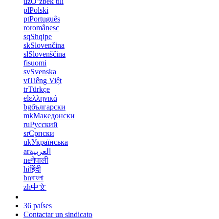
uz
Oʻzbek tili
pl
Polski
pt
Português
ro
românesc
sq
Shqipe
sk
Slovenčina
sl
Slovenščina
fi
suomi
sv
Svenska
vi
Tiếng Việt
tr
Türkçe
el
ελληνικά
bg
български
mk
Македонски
ru
Русский
sr
Српски
uk
Українська
ar
العربية
ne
नेपाली
hi
हिंदी
bn
বাংলা
zh
中文
36 países
Contactar un sindicato