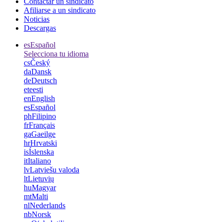
Contactar un sindicato
Afiliarse a un sindicato
Noticias
Descargas
es
Español
Selecciona tu idioma
cs
Český
da
Dansk
de
Deutsch
et
eesti
en
English
es
Español
ph
Filipino
fr
Français
ga
Gaeilge
hr
Hrvatski
is
Íslenska
it
Italiano
lv
Latviešu valoda
lt
Lietuvių
hu
Magyar
mt
Malti
nl
Nederlands
nb
Norsk