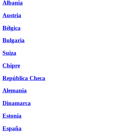
Albania
Austria
Bélgica
Bulgaria
Suiza
Chipre
República Checa
Alemania
Dinamarca
Estonia
España