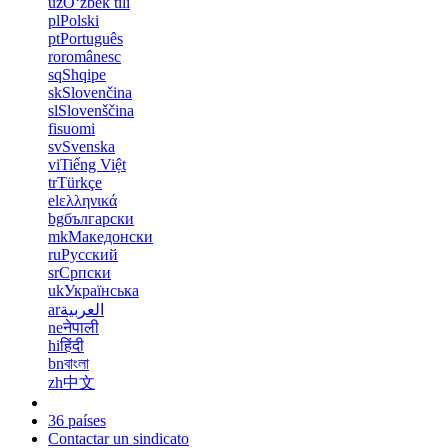
uz
Oʻzbek tili
pl
Polski
pt
Português
ro
românesc
sq
Shqipe
sk
Slovenčina
sl
Slovenščina
fi
suomi
sv
Svenska
vi
Tiếng Việt
tr
Türkçe
el
ελληνικά
bg
български
mk
Македонски
ru
Русский
sr
Српски
uk
Українська
ar
العربية
ne
नेपाली
hi
हिंदी
bn
বাংলা
zh
中文
36 países
Contactar un sindicato