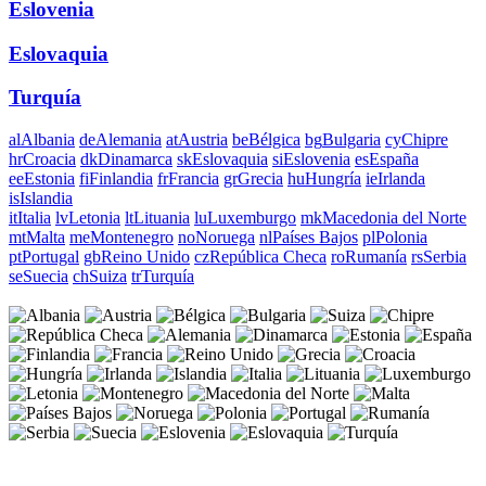
Eslovenia
Eslovaquia
Turquía
al
Albania
de
Alemania
at
Austria
be
Bélgica
bg
Bulgaria
cy
Chipre
hr
Croacia
dk
Dinamarca
sk
Eslovaquia
si
Eslovenia
es
España
ee
Estonia
fi
Finlandia
fr
Francia
gr
Grecia
hu
Hungría
ie
Irlanda
is
Islandia
it
Italia
lv
Letonia
lt
Lituania
lu
Luxemburgo
mk
Macedonia del Norte
mt
Malta
me
Montenegro
no
Noruega
nl
Países Bajos
pl
Polonia
pt
Portugal
gb
Reino Unido
cz
República Checa
ro
Rumanía
rs
Serbia
se
Suecia
ch
Suiza
tr
Turquía