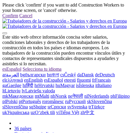
Please click 'confirm' if you want to add Construction Workers to
your home screen, or 'cancel' otherwise.
Confirm
Cancel
Este sitio web ofrece información concisa sobre salarios,
condiciones laborales y derechos de los trabajadores de la
construcción en todos los países e idiomas europeos. Los
trabajadores de la construcción pueden encontrar vínculos útiles y
contactos de representantes sindicales dispuestos a ayudarles y
asistirles si lo necesitan.
es
Español
Selecciona tu idioma
ar
العربية
bg
български
bn
বাংলা
cs
Český
da
Dansk
de
Deutsch
el
ελληνικά
en
English
es
Español
et
eesti
fi
suomi
fr
Français
ga
Gaeilge
hi
हिंदी
hr
Hrvatski
hu
Magyar
is
Íslenska
it
Italiano
lt
Lietuvių
lv
Latviešu valoda
mk
Македонски
mt
Malti
nb
Norsk
ne
नेपाली
nl
Nederlands
ph
Filipino
pl
Polski
pt
Português
ro
românesc
ru
Русский
sk
Slovenčina
sl
Slovenščina
sq
Shqipe
sr
Српски
sv
Svenska
tr
Türkçe
uk
Українська
uz
Oʻzbek tili
vi
Tiếng Việt
zh
中文
36 países