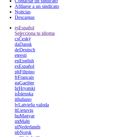
Contactar un sindicato
Afiliarse a un sindicato
Noticias
Descargas
es
Español
Selecciona tu idioma
cs
Český
da
Dansk
de
Deutsch
et
eesti
en
English
es
Español
ph
Filipino
fr
Français
ga
Gaeilge
hr
Hrvatski
is
Íslenska
it
Italiano
lv
Latviešu valoda
lt
Lietuvių
hu
Magyar
mt
Malti
nl
Nederlands
nb
Norsk