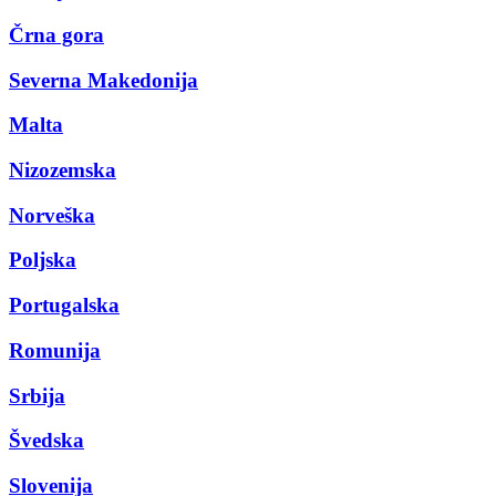
Črna gora
Severna Makedonija
Malta
Nizozemska
Norveška
Poljska
Portugalska
Romunija
Srbija
Švedska
Slovenija