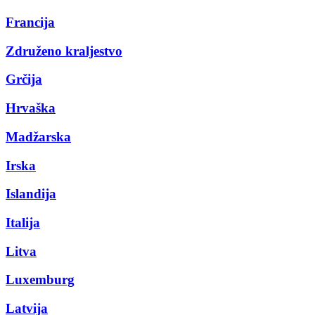
Francija
Združeno kraljestvo
Grčija
Hrvaška
Madžarska
Irska
Islandija
Italija
Litva
Luxemburg
Latvija