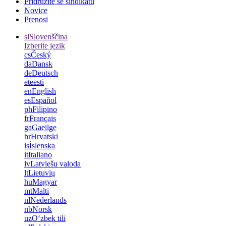
Pridružite se sindikatu
Novice
Prenosi
sl
Slovenščina
Izberite jezik
cs
Český
da
Dansk
de
Deutsch
et
eesti
en
English
es
Español
ph
Filipino
fr
Français
ga
Gaeilge
hr
Hrvatski
is
Íslenska
it
Italiano
lv
Latviešu valoda
lt
Lietuvių
hu
Magyar
mt
Malti
nl
Nederlands
nb
Norsk
uz
Oʻzbek tili