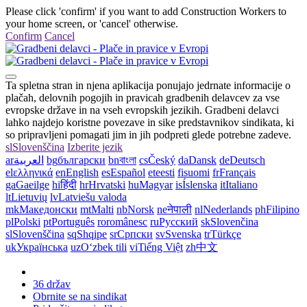
Please click 'confirm' if you want to add Construction Workers to
your home screen, or 'cancel' otherwise.
Confirm
Cancel
Ta spletna stran in njena aplikacija ponujajo jedrnate informacije o
plačah, delovnih pogojih in pravicah gradbenih delavcev za vse
evropske države in na vseh evropskih jezikih. Gradbeni delavci
lahko najdejo koristne povezave in sike predstavnikov sindikata, ki
so pripravljeni pomagati jim in jih podpreti glede potrebne zadeve.
sl
Slovenščina
Izberite jezik
ar
العربية
bg
български
bn
বাংলা
cs
Český
da
Dansk
de
Deutsch
el
ελληνικά
en
English
es
Español
et
eesti
fi
suomi
fr
Français
ga
Gaeilge
hi
हिंदी
hr
Hrvatski
hu
Magyar
is
Íslenska
it
Italiano
lt
Lietuvių
lv
Latviešu valoda
mk
Македонски
mt
Malti
nb
Norsk
ne
नेपाली
nl
Nederlands
ph
Filipino
pl
Polski
pt
Português
ro
românesc
ru
Русский
sk
Slovenčina
sl
Slovenščina
sq
Shqipe
sr
Српски
sv
Svenska
tr
Türkçe
uk
Українська
uz
Oʻzbek tili
vi
Tiếng Việt
zh
中文
36 držav
Obrnite se na sindikat