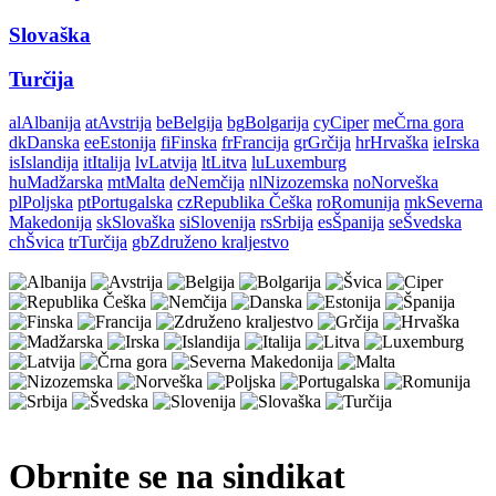
Slovaška
Turčija
al
Albanija
at
Avstrija
be
Belgija
bg
Bolgarija
cy
Ciper
me
Črna gora
dk
Danska
ee
Estonija
fi
Finska
fr
Francija
gr
Grčija
hr
Hrvaška
ie
Irska
is
Islandija
it
Italija
lv
Latvija
lt
Litva
lu
Luxemburg
hu
Madžarska
mt
Malta
de
Nemčija
nl
Nizozemska
no
Norveška
pl
Poljska
pt
Portugalska
cz
Republika Češka
ro
Romunija
mk
Severna
Makedonija
sk
Slovaška
si
Slovenija
rs
Srbija
es
Španija
se
Švedska
ch
Švica
tr
Turčija
gb
Združeno kraljestvo
Obrnite se na sindikat