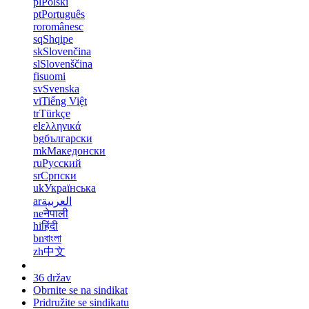
pl
Polski
pt
Português
ro
românesc
sq
Shqipe
sk
Slovenčina
sl
Slovenščina
fi
suomi
sv
Svenska
vi
Tiếng Việt
tr
Türkçe
el
ελληνικά
bg
български
mk
Македонски
ru
Русский
sr
Српски
uk
Українська
ar
العربية
ne
नेपाली
hi
हिंदी
bn
বাংলা
zh
中文
36 držav
Obrnite se na sindikat
Pridružite se sindikatu