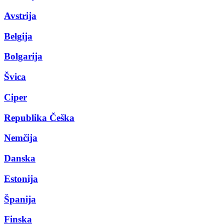
Avstrija
Belgija
Bolgarija
Švica
Ciper
Republika Češka
Nemčija
Danska
Estonija
Španija
Finska