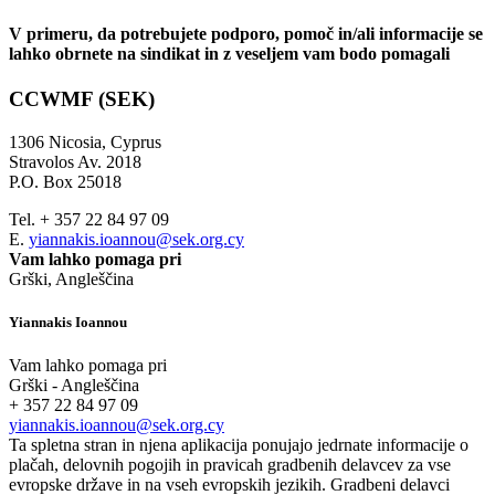
V primeru, da potrebujete podporo, pomoč in/ali informacije se
lahko obrnete na sindikat in z veseljem vam bodo pomagali
CCWMF (SEK)
1306 Nicosia, Cyprus
Stravolos Av. 2018
P.O. Box 25018
Tel. + 357 22 84 97 09
E.
yiannakis.ioannou@sek.org.cy
Vam lahko pomaga pri
Grški, Angleščina
Yiannakis Ioannou
Vam lahko pomaga pri
Grški - Angleščina
+ 357 22 84 97 09
yiannakis.ioannou@sek.org.cy
Ta spletna stran in njena aplikacija ponujajo jedrnate informacije o
plačah, delovnih pogojih in pravicah gradbenih delavcev za vse
evropske države in na vseh evropskih jezikih. Gradbeni delavci