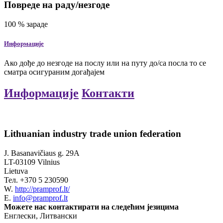
Повреде на раду/незгоде
100
% зараде
Информације
Ако дође до незгоде на послу или на путу до/са посла то се
сматра осигураним догађајем
Информације
Контакти
Lithuanian industry trade union federation
J. Basanavičiaus g. 29A
LT-03109 Vilnius
Lietuva
Тел.
+370 5 230590
W.
http://pramprof.lt/
E.
info@pramprof.lt
Можете нас контактирати на следећим језицима
Енглески, Литвански