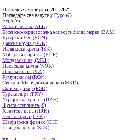
Последње ажурирање 20.1.2025.
Погледајте све валуте у
Eуро (€)
Eуро (€)
Албански лек (ALL)
Босанско-херцеговачка конвертибилна марка (BAM)
Бугарски Лев (BGN)
Данска круна (DKK)
Исландска круна (ISK)
Мађарска форинта (HUF)
Молдавски леј (MDL)
Норвешка круна (NOK)
Пољски злот (PLN)
Румунски леј (RON)
Северно Македонски денар (MKD)
Српски динар (RSD)
Турска лира (TRY)
Украјинска гривна (UAH)
Фунта стерлинга (£)
Хрватска куна (HRK)
Чешка круна (CZK)
Швајцарски франак (CHF)
Шведска круна (SEK)