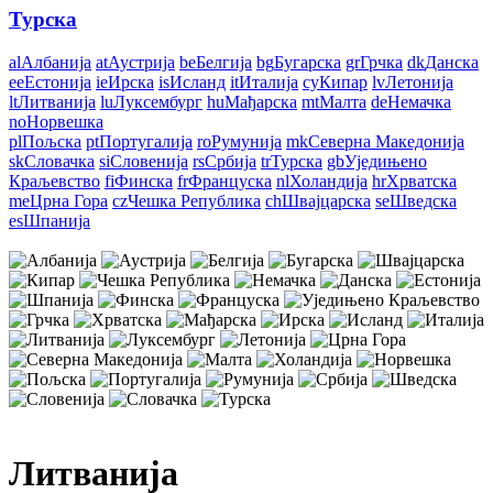
Турска
al
Албанија
at
Аустрија
be
Белгија
bg
Бугарска
gr
Грчка
dk
Данска
ee
Естонија
ie
Ирска
is
Исланд
it
Италија
cy
Кипар
lv
Летонија
lt
Литванија
lu
Луксембург
hu
Мађарска
mt
Малта
de
Немачка
no
Норвешка
pl
Пољска
pt
Португалија
ro
Румунија
mk
Северна Македонија
sk
Словачка
si
Словенија
rs
Србија
tr
Турска
gb
Уједињено
Краљевство
fi
Финска
fr
Француска
nl
Холандија
hr
Хрватска
me
Црна Гора
cz
Чешка Република
ch
Швајцарска
se
Шведска
es
Шпанија
Литванија