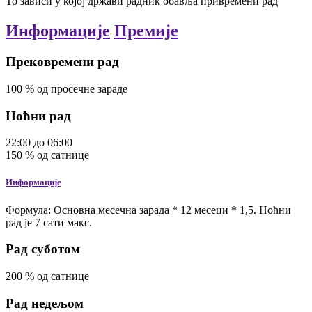
То зависи у којој држави радник обавља привремени рад
Информације
Премије
Прековремени рад
100
%
од просечне зараде
Ноћни рад
22:00
до
06:00
150
%
од сатнице
Информације
Формула: Основна месечна зарада * 12 месеци * 1,5. Ноћни
рад је 7 сати макс.
Рад суботом
200
%
од сатнице
Рад недељом