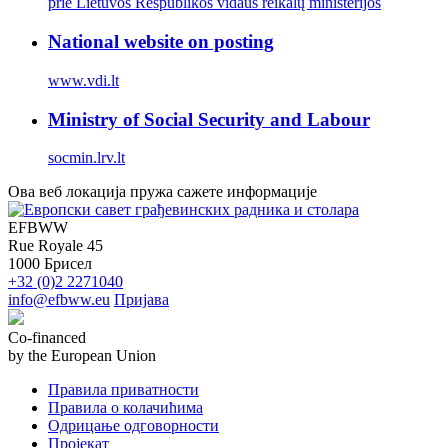
prie Lietuvos Respublikos vidaus reikalų ministerijos
National website on posting
www.vdi.lt
Ministry of Social Security and Labour
socmin.lrv.lt
Ова веб локација пружа сажете информације
EFBWW
Rue Royale 45
1000 Брисел
+32 (0)2 2271040
info@efbww.eu
Пријава
Co-financed
by the European Union
Правила приватности
Правила о колачићима
Одрицање одговорности
Пројекат