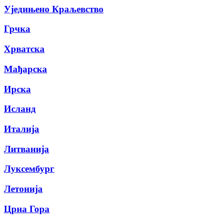
Уједињено Краљевство
Грчка
Хрватска
Мађарска
Ирска
Исланд
Италија
Литванија
Луксембург
Летонија
Црна Гора