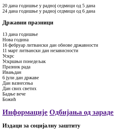
20
дана
годишње
у радној седмици од 5 дана
24
дана
годишње
у радној седмици од 6 дана
Државни празници
13
дана
годишње
Нова година
16
фебруар
литвански дан обнове државности
11
март
литвански дан независности
Ускрс
Ускршњи понедељак
Празник рада
Ивањдан
6
јули
дан државе
Дан вазнесења
Дан свих светих
Бадње вече
Божић
Информације
Одбијања од зараде
Издаци за социјалну заштиту