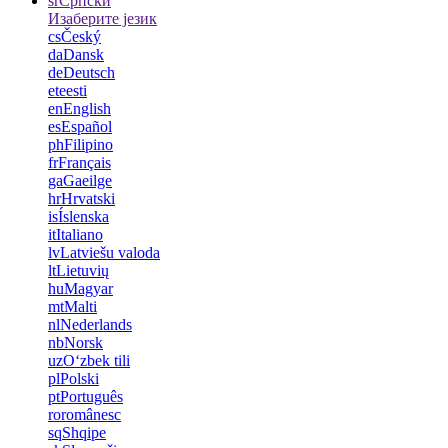
sr
Српски
Изаберите језик
cs
Český
da
Dansk
de
Deutsch
et
eesti
en
English
es
Español
ph
Filipino
fr
Français
ga
Gaeilge
hr
Hrvatski
is
Íslenska
it
Italiano
lv
Latviešu valoda
lt
Lietuvių
hu
Magyar
mt
Malti
nl
Nederlands
nb
Norsk
uz
Oʻzbek tili
pl
Polski
pt
Português
ro
românesc
sq
Shqipe