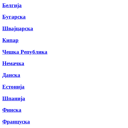
Белгија
Бугарска
Швајцарска
Кипар
Чешка Република
Немачка
Данска
Естонија
Шпанија
Финска
Француска