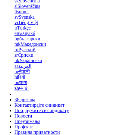
sk
Slovenčina
sl
Slovenščina
fi
suomi
sv
Svenska
vi
Tiếng Việt
tr
Türkçe
el
ελληνικά
bg
български
mk
Македонски
ru
Русский
sr
Српски
uk
Українська
ar
العربية
ne
नेपाली
hi
हिंदी
bn
বাংলা
zh
中文
36 држава
Контактирајте синдикат
Придружите се синдикату
Новости
Преузимања
Пројекат
Правила приватности