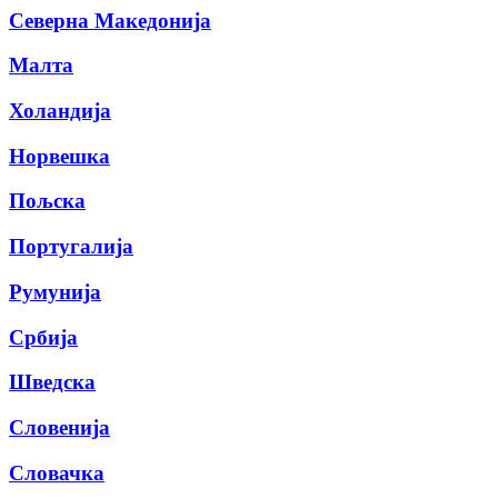
Северна Македонија
Малта
Холандија
Норвешка
Пољска
Португалија
Румунија
Србија
Шведска
Словенија
Словачка