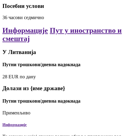
Посебни услови
36
часови
седмично
Информације
Пут у иностранство и
смештај
У Литванија
Путни трошкови/дневна надокнада
28
EUR
по дану
Долази из {име државе}
Путни трошкови/дневна надокнада
Применљиво
Информације