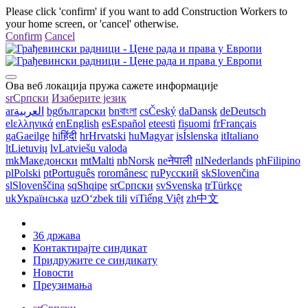
Please click 'confirm' if you want to add Construction Workers to
your home screen, or 'cancel' otherwise.
Confirm
Cancel
Ова веб локација пружа сажете информације
sr
Српски
Изаберите језик
ar
العربية
bg
български
bn
বাংলা
cs
Český
da
Dansk
de
Deutsch
el
ελληνικά
en
English
es
Español
et
eesti
fi
suomi
fr
Français
ga
Gaeilge
hi
हिंदी
hr
Hrvatski
hu
Magyar
is
Íslenska
it
Italiano
lt
Lietuvių
lv
Latviešu valoda
mk
Македонски
mt
Malti
nb
Norsk
ne
नेपाली
nl
Nederlands
ph
Filipino
pl
Polski
pt
Português
ro
românesc
ru
Русский
sk
Slovenčina
sl
Slovenščina
sq
Shqipe
sr
Српски
sv
Svenska
tr
Türkçe
uk
Українська
uz
Oʻzbek tili
vi
Tiếng Việt
zh
中文
36 држава
Контактирајте синдикат
Придружите се синдикату
Новости
Преузимања