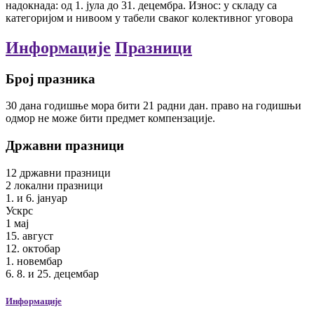
надокнада: од 1. јула до 31. децембра. Износ: у складу са
категоријом и нивоом у табели сваког колективног уговора
Информације
Празници
Број празника
30
дана
годишње
мора бити 21 радни дан. право на годишњи
одмор не може бити предмет компензације.
Државни празници
12
државни празници
2
локални празници
1. и 6. јануар
Ускрс
1 мај
15. август
12. октобар
1. новембар
6. 8. и 25. децембар
Информације