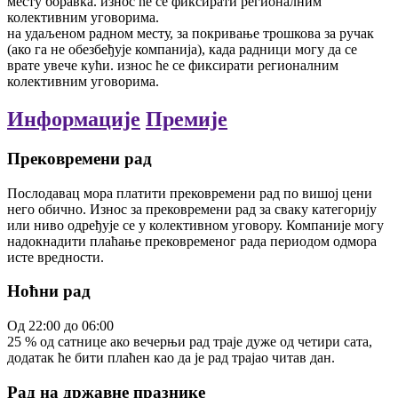
месту боравка. износ ће се фиксирати регионалним
колективним уговорима.
на удаљеном радном месту, за покривање трошкова за ручак
(ако га не обезбеђује компанија), када радници могу да се
врате увече кући. износ ће се фиксирати регионалним
колективним уговорима.
Информације
Премије
Прековремени рад
Послодавац мора платити прековремени рад по вишој цени
него обично. Износ за прековремени рад за сваку категорију
или ниво одређује се у колективном уговору. Компаније могу
надокнадити плаћање прековременог рада периодом одмора
исте вредности.
Ноћни рад
Од
22:00
до
06:00
25
%
од сатнице
ако вечерњи рад траје дуже од четири сата,
додатак ће бити плаћен као да је рад трајао читав дан.
Рад на државне празнике