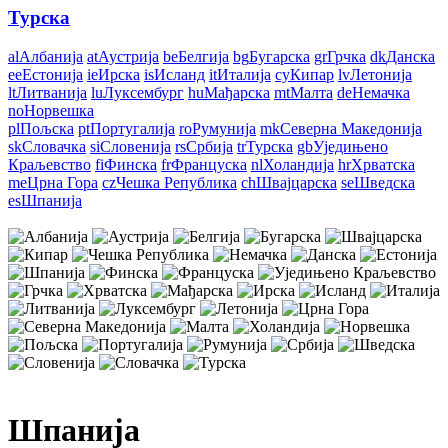
Турска
al
Албанија
at
Аустрија
be
Белгија
bg
Бугарска
gr
Грчка
dk
Данска
ee
Естонија
ie
Ирска
is
Исланд
it
Италија
cy
Кипар
lv
Летонија
lt
Литванија
lu
Луксембург
hu
Мађарска
mt
Малта
de
Немачка
no
Норвешка
pl
Пољска
pt
Португалија
ro
Румунија
mk
Северна Македонија
sk
Словачка
si
Словенија
rs
Србија
tr
Турска
gb
Уједињено
Краљевство
fi
Финска
fr
Француска
nl
Холандија
hr
Хрватска
me
Црна Гора
cz
Чешка Република
ch
Швајцарска
se
Шведска
es
Шпанија
Шпанија