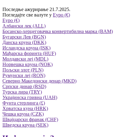
Последње ажурирање 21.7.2025.
Погледајте све валуте у
Eуро (€)
Eуро (€)
Албански лек (ALL)
Босанско-херцеговачка конвертибилна марка (BAM)
Бугарски Лев (BGN)
Данска круна (DKK)
Исландска круна (ISK)
Мађарска форинта (HUF)
Молдавски леј (MDL)
Норвешка круна (NOK)
Пољски злот (PLN)
Румунски леј (RON)
Северно Македонски денар (MKD)
Српски динар (RSD)
Турска лира (TRY)
Украјинска гривна (UAH)
Фунта стерлинга (£)
Хрватска куна (HRK)
Чешка круна (CZK)
Швајцарски франак (CHF)
Шведска круна (SEK)