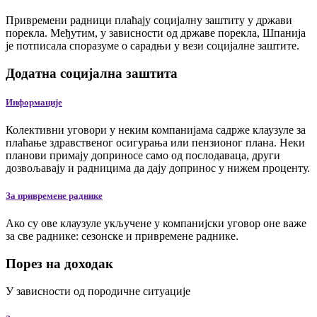
Привремени радници плаћају социјалну заштиту у држави
порекла. Међутим, у зависности од државе порекла, Шпанија
је потписала споразуме о сарадњи у вези социјалне заштите.
Додатна социјална заштита
Информације
Колективни уговори у неким компанијама садрже клаузуле за
плаћање здравственог осигурања или пензионог плана. Неки
планови примају доприносе само од послодаваца, други
дозвољавају и радницима да дају допринос у нижем проценту.
За привремене раднике
Ако су ове клаузуле укључене у компанијски уговор оне важе
за све раднике: сезонске и привремене раднике.
Порез на доходак
У зависности од породичне ситуације