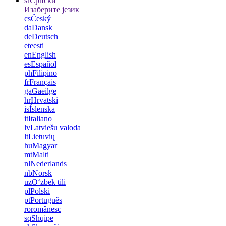
sr
Српски
Изаберите језик
cs
Český
da
Dansk
de
Deutsch
et
eesti
en
English
es
Español
ph
Filipino
fr
Français
ga
Gaeilge
hr
Hrvatski
is
Íslenska
it
Italiano
lv
Latviešu valoda
lt
Lietuvių
hu
Magyar
mt
Malti
nl
Nederlands
nb
Norsk
uz
Oʻzbek tili
pl
Polski
pt
Português
ro
românesc
sq
Shqipe