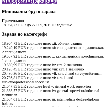
Информације
Зарада
Минимална бруто зарада
Применљиво
18.964,73
EUR
до
22.009,26
EUR
годишње
Зарада по категорији
18.964,73
EUR
годишње
ниво xii: обичан радник
19.249,19
EUR
годишње
ниво xi: специјализовани радник/кат.
2 специјалиста
19.537,92
EUR
годишње
ниво x: канцеларијски помоћник/кат.
1 специјалиста
19.830,99
EUR
годишње
ниво ix: кат. 2 званично
20.128,45
EUR
годишње
ниво viii: кат. 1 званично
20.430,36
EUR
годишње
ниво vii: кат. 2 land surveyor/foreman
20.736,81
EUR
годишње
ниво vi: кат. 1 land
surveyor/professional specialist
21.047,85
EUR
годишње
level v: general work supervisor
21.363,57
EUR
годишње
ниво iv: general supervisor/industrial
technician
21.684,01
EUR
годишње
ниво iii: intermediate degree/diploma
holders