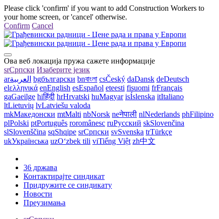
Please click 'confirm' if you want to add Construction Workers to
your home screen, or 'cancel' otherwise.
Confirm
Cancel
Ова веб локација пружа сажете информације
sr
Српски
Изаберите језик
ar
العربية
bg
български
bn
বাংলা
cs
Český
da
Dansk
de
Deutsch
el
ελληνικά
en
English
es
Español
et
eesti
fi
suomi
fr
Français
ga
Gaeilge
hi
हिंदी
hr
Hrvatski
hu
Magyar
is
Íslenska
it
Italiano
lt
Lietuvių
lv
Latviešu valoda
mk
Македонски
mt
Malti
nb
Norsk
ne
नेपाली
nl
Nederlands
ph
Filipino
pl
Polski
pt
Português
ro
românesc
ru
Русский
sk
Slovenčina
sl
Slovenščina
sq
Shqipe
sr
Српски
sv
Svenska
tr
Türkçe
uk
Українська
uz
Oʻzbek tili
vi
Tiếng Việt
zh
中文
36 држава
Контактирајте синдикат
Придружите се синдикату
Новости
Преузимања