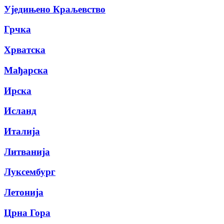
Уједињено Краљевство
Грчка
Хрватска
Мађарска
Ирска
Исланд
Италија
Литванија
Луксембург
Летонија
Црна Гора