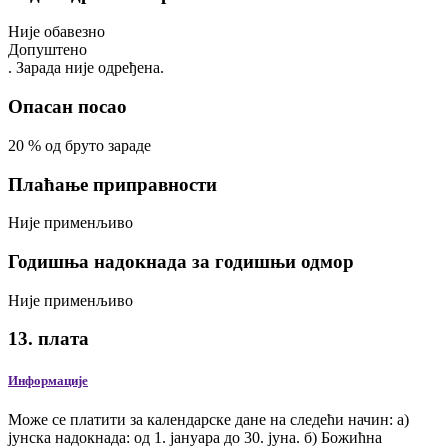
Није обавезно
Допуштено
. Зарада није одређена.
Опасан посао
20
%
од бруто зараде
Плаћање приправности
Није применљиво
Годишња надокнада за годишњи одмор
Није применљиво
13. плата
Информације
Може се платити за календарске дане на следећи начин: а)
јунска надокнада: од 1. јануара до 30. јуна. б) Божићна