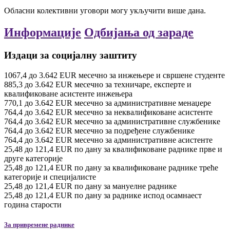
Обласни колективни уговори могу укључити више дана.
Информације
Одбијања од зараде
Издаци за социјалну заштиту
1067,4
до
3.642
EUR
месечно
за инжењере и свршене студенте
885,3
до
3.642
EUR
месечно
за техничаре, експерте и
квалификоване асистенте инжењера
770,1
до
3.642
EUR
месечно
за административне менаџере
764,4
до
3.642
EUR
месечно
за неквалификоване асистенте
764,4
до
3.642
EUR
месечно
за административне службенике
764,4
до
3.642
EUR
месечно
за подређене службенике
764,4
до
3.642
EUR
месечно
за административне асистенте
25,48
до
121,4
EUR
по дану
за квалификоване раднике прве и
друге категорије
25,48
до
121,4
EUR
по дану
за квалификоване раднике треће
категорије и специјалисте
25,48
до
121,4
EUR
по дану
за мануелне раднике
25,48
до
121,4
EUR
по дану
за раднике испод осамнаест
година старости
За привремене раднике