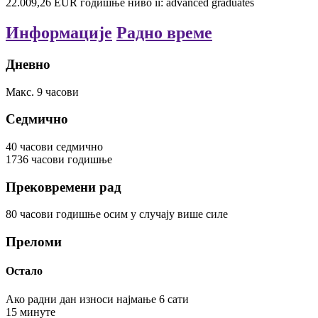
22.009,26
EUR
годишње
ниво ii: advanced graduates
Информације
Радно време
Дневно
Макс.
9
часови
Седмично
40
часови
седмично
1736
часови
годишње
Прековремени рад
80
часови
годишње
осим у случају више силе
Преломи
Остало
Ако радни дан износи најмање 6 сати
15
минуте