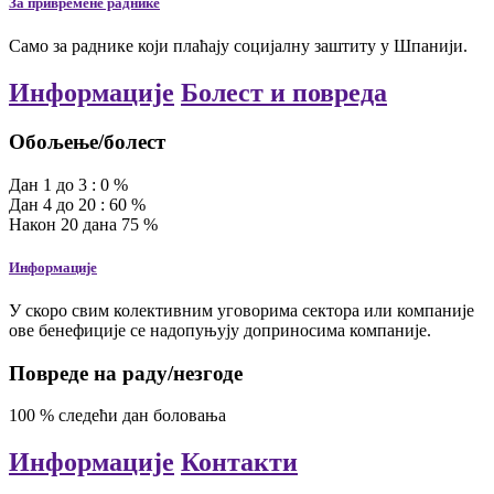
За привремене раднике
Само за раднике који плаћају социјалну заштиту у Шпанији.
Информације
Болест и повреда
Обољење/болест
Дан
1
до
3
:
0
%
Дан
4
до
20
:
60
%
Након
20
дана
75
%
Информације
У скоро свим колективним уговорима сектора или компаније
ове бенефиције се надопуњују доприносима компаније.
Повреде на раду/незгоде
100
%
следећи дан боловања
Информације
Контакти