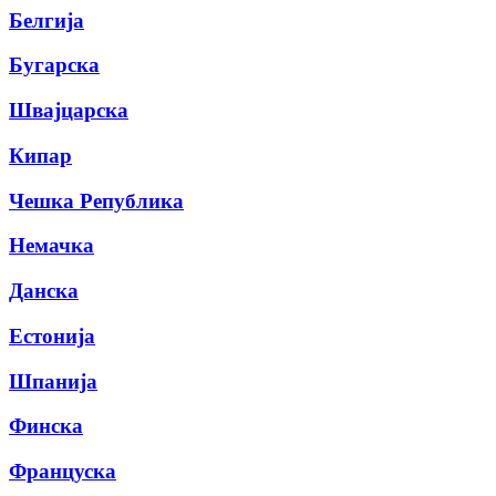
Белгија
Бугарска
Швајцарска
Кипар
Чешка Република
Немачка
Данска
Естонија
Шпанија
Финска
Француска