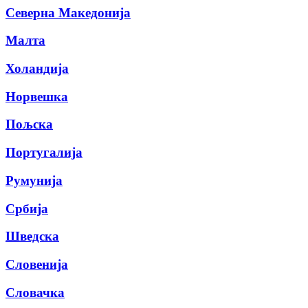
Северна Македонија
Малта
Холандија
Норвешка
Пољска
Португалија
Румунија
Србија
Шведска
Словенија
Словачка