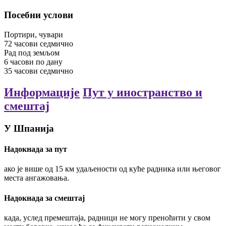
Посебни услови
Портири, чувари
72
часови
седмично
Рад под земљом
6
часови
по дану
35
часови
седмично
Информације
Пут у иностранство и
смештај
У Шпанија
Надокнада за пут
ако је више од 15 км удаљености од куће радника или његовог
места ангажовања.
Надокнада за смештај
када, услед премештаја, радници не могу преноћити у свом