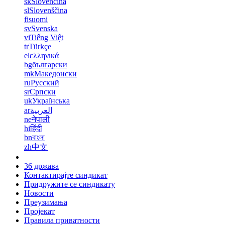
sk
Slovenčina
sl
Slovenščina
fi
suomi
sv
Svenska
vi
Tiếng Việt
tr
Türkçe
el
ελληνικά
bg
български
mk
Македонски
ru
Русский
sr
Српски
uk
Українська
ar
العربية
ne
नेपाली
hi
हिंदी
bn
বাংলা
zh
中文
36 држава
Контактирајте синдикат
Придружите се синдикату
Новости
Преузимања
Пројекат
Правила приватности