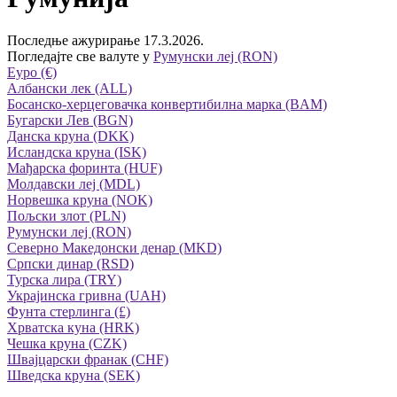
Последње ажурирање 17.3.2026.
Погледајте све валуте у
Румунски леј (RON)
Eуро (€)
Албански лек (ALL)
Босанско-херцеговачка конвертибилна марка (BAM)
Бугарски Лев (BGN)
Данска круна (DKK)
Исландска круна (ISK)
Мађарска форинта (HUF)
Молдавски леј (MDL)
Норвешка круна (NOK)
Пољски злот (PLN)
Румунски леј (RON)
Северно Македонски денар (MKD)
Српски динар (RSD)
Турска лира (TRY)
Украјинска гривна (UAH)
Фунта стерлинга (£)
Хрватска куна (HRK)
Чешка круна (CZK)
Швајцарски франак (CHF)
Шведска круна (SEK)