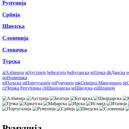
Румунија
Србија
Шведска
Словенија
Словачка
Турска
al
Албанија
at
Аустрија
be
Белгија
bg
Бугарска
gr
Грчка
dk
Данска
e
no
Норвешка
pl
Пољска
pt
Португалија
ro
Румунија
mk
Северна Македонија
sk
С
cz
Чешка Република
ch
Швајцарска
se
Шведска
es
Шпанија
Румунија