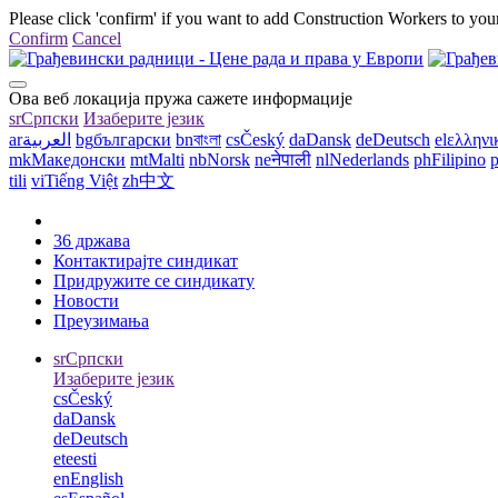
Please click 'confirm' if you want to add Construction Workers to your
Confirm
Cancel
Ова веб локација пружа сажете информације
sr
Српски
Изаберите језик
ar
العربية
bg
български
bn
বাংলা
cs
Český
da
Dansk
de
Deutsch
el
ελληνι
mk
Македонски
mt
Malti
nb
Norsk
ne
नेपाली
nl
Nederlands
ph
Filipino
p
tili
vi
Tiếng Việt
zh
中文
36 држава
Контактирајте синдикат
Придружите се синдикату
Новости
Преузимања
sr
Српски
Изаберите језик
cs
Český
da
Dansk
de
Deutsch
et
eesti
en
English