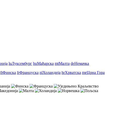
нија
lu
Луксембург
hu
Мађарска
mt
Малта
de
Немачка
fi
Финска
fr
Француска
nl
Холандија
hr
Хрватска
me
Црна Гора