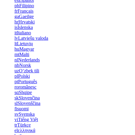
es
Español
ph
Filipino
fr
Français
ga
Gaeilge
hr
Hrvatski
is
Íslenska
it
Italiano
lv
Latviešu valoda
lt
Lietuvių
hu
Magyar
mt
Malti
nl
Nederlands
nb
Norsk
uz
Oʻzbek tili
pl
Polski
pt
Português
ro
românesc
sq
Shqipe
sk
Slovenčina
sl
Slovenščina
fi
suomi
sv
Svenska
vi
Tiếng Việt
tr
Türkçe
el
ελληνικά