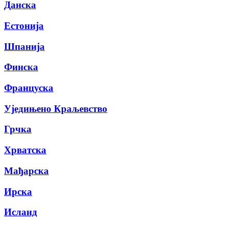
Данска
Естонија
Шпанија
Финска
Француска
Уједињено Краљевство
Грчка
Хрватска
Мађарска
Ирска
Исланд