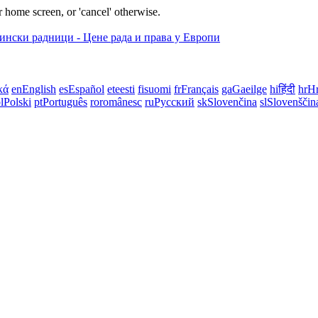
 home screen, or 'cancel' otherwise.
κά
en
English
es
Español
et
eesti
fi
suomi
fr
Français
ga
Gaeilge
hi
हिंदी
hr
Hr
l
Polski
pt
Português
ro
românesc
ru
Русский
sk
Slovenčina
sl
Slovenščin