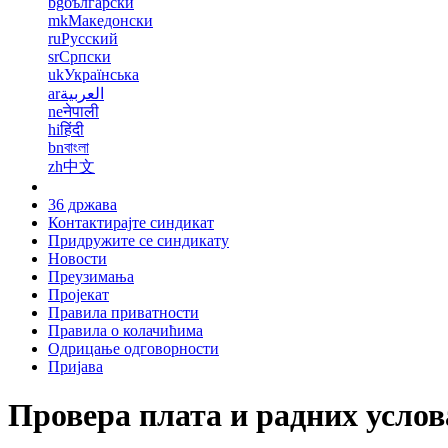
bg
български
mk
Македонски
ru
Русский
sr
Српски
uk
Українська
ar
العربية
ne
नेपाली
hi
हिंदी
bn
বাংলা
zh
中文
36 држава
Контактирајте синдикат
Придружите се синдикату
Новости
Преузимања
Пројекат
Правила приватности
Правила о колачићима
Одрицање одговорности
Пријава
Провера плата и радних услов