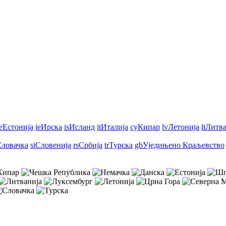
e
Естонија
ie
Ирска
is
Исланд
it
Италија
cy
Кипар
lv
Летонија
lt
Литва
ловачка
si
Словенија
rs
Србија
tr
Турска
gb
Уједињено Краљевство