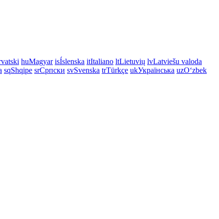
vatski
hu
Magyar
is
Íslenska
it
Italiano
lt
Lietuvių
lv
Latviešu valoda
a
sq
Shqipe
sr
Српски
sv
Svenska
tr
Türkçe
uk
Українська
uz
Oʻzbek