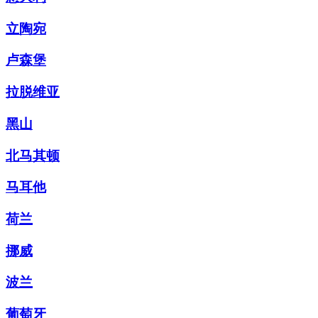
立陶宛
卢森堡
拉脱维亚
黑山
北马其顿
马耳他
荷兰
挪威
波兰
葡萄牙