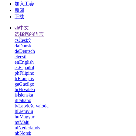
加入工会
新闻
下载
zh
中文
选择您的语言
cs
Český
da
Dansk
de
Deutsch
et
eesti
en
English
es
Español
ph
Filipino
fr
Français
ga
Gaeilge
hr
Hrvatski
is
Íslenska
it
Italiano
lv
Latviešu valoda
lt
Lietuvių
hu
Magyar
mt
Malti
nl
Nederlands
nb
Norsk