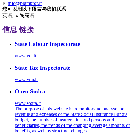
E.
info@pramprof.lt
您可以用以下语言与我们联系
英语, 立陶宛语
信息
链接
State Labour Inspectorate
www.vdi.lt
State Tax Inspectorate
www.vmi.lt
Open Sodra
www.sodra.lt
The purpose of this website is to monitor and analyse the
revenue and expenses of the State Social Insurance Fund’s
budget, the number of insurers, insured persons and
beneficiaries, the trends of the changing average amounts of
benefits, as well as structural changes.