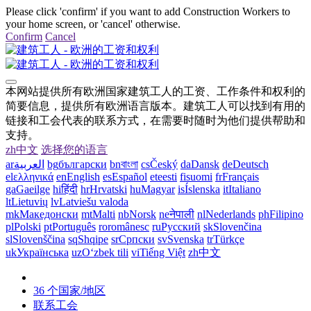
Please click 'confirm' if you want to add Construction Workers to
your home screen, or 'cancel' otherwise.
Confirm
Cancel
本网站提供所有欧洲国家建筑工人的工资、工作条件和权利的
简要信息，提供所有欧洲语言版本。建筑工人可以找到有用的
链接和工会代表的联系方式，在需要时随时为他们提供帮助和
支持。
zh
中文
选择您的语言
ar
العربية
bg
български
bn
বাংলা
cs
Český
da
Dansk
de
Deutsch
el
ελληνικά
en
English
es
Español
et
eesti
fi
suomi
fr
Français
ga
Gaeilge
hi
हिंदी
hr
Hrvatski
hu
Magyar
is
Íslenska
it
Italiano
lt
Lietuvių
lv
Latviešu valoda
mk
Македонски
mt
Malti
nb
Norsk
ne
नेपाली
nl
Nederlands
ph
Filipino
pl
Polski
pt
Português
ro
românesc
ru
Русский
sk
Slovenčina
sl
Slovenščina
sq
Shqipe
sr
Српски
sv
Svenska
tr
Türkçe
uk
Українська
uz
Oʻzbek tili
vi
Tiếng Việt
zh
中文
36 个国家/地区
联系工会