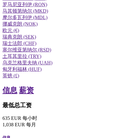
罗马尼亚列伊 (RON)
马其顿第纳尔 (MKD)
摩尔多瓦列伊 (MDL)
挪威克朗 (NOK)
欧元 (€)
瑞典克朗 (SEK)
瑞士法郎 (CHF)
塞尔维亚第纳尔 (RSD)
土耳其里拉 (TRY)
乌克兰格里夫纳 (UAH)
匈牙利福林 (HUF)
英镑 (£)
信息
薪资
最低总工资
635
EUR
每小时
1,038
EUR
每月
信息