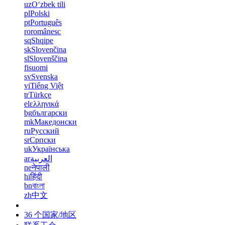
uz
Oʻzbek tili
pl
Polski
pt
Português
ro
românesc
sq
Shqipe
sk
Slovenčina
sl
Slovenščina
fi
suomi
sv
Svenska
vi
Tiếng Việt
tr
Türkçe
el
ελληνικά
bg
български
mk
Македонски
ru
Русский
sr
Српски
uk
Українська
ar
العربية
ne
नेपाली
hi
हिंदी
bn
বাংলা
zh
中文
36 个国家/地区