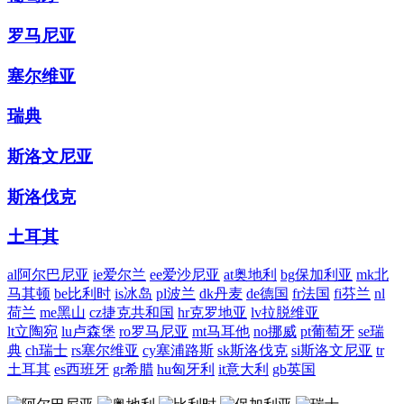
罗马尼亚
塞尔维亚
瑞典
斯洛文尼亚
斯洛伐克
土耳其
al
阿尔巴尼亚
ie
爱尔兰
ee
爱沙尼亚
at
奥地利
bg
保加利亚
mk
北
马其顿
be
比利时
is
冰岛
pl
波兰
dk
丹麦
de
德国
fr
法国
fi
芬兰
nl
荷兰
me
黑山
cz
捷克共和国
hr
克罗地亚
lv
拉脱维亚
lt
立陶宛
lu
卢森堡
ro
罗马尼亚
mt
马耳他
no
挪威
pt
葡萄牙
se
瑞
典
ch
瑞士
rs
塞尔维亚
cy
塞浦路斯
sk
斯洛伐克
si
斯洛文尼亚
tr
土耳其
es
西班牙
gr
希腊
hu
匈牙利
it
意大利
gb
英国