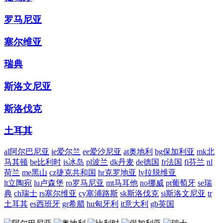
罗马尼亚
塞尔维亚
瑞典
斯洛文尼亚
斯洛伐克
土耳其
al
阿尔巴尼亚
ie
爱尔兰
ee
爱沙尼亚
at
奥地利
bg
保加利亚
mk
北
马其顿
be
比利时
is
冰岛
pl
波兰
dk
丹麦
de
德国
fr
法国
fi
芬兰
nl
荷兰
me
黑山
cz
捷克共和国
hr
克罗地亚
lv
拉脱维亚
lt
立陶宛
lu
卢森堡
ro
罗马尼亚
mt
马耳他
no
挪威
pt
葡萄牙
se
瑞
典
ch
瑞士
rs
塞尔维亚
cy
塞浦路斯
sk
斯洛伐克
si
斯洛文尼亚
tr
土耳其
es
西班牙
gr
希腊
hu
匈牙利
it
意大利
gb
英国