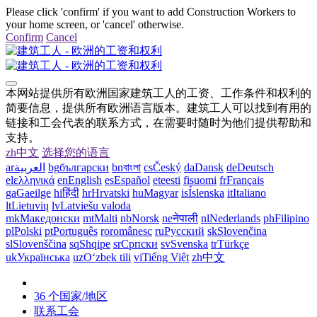
Please click 'confirm' if you want to add Construction Workers to
your home screen, or 'cancel' otherwise.
Confirm
Cancel
本网站提供所有欧洲国家建筑工人的工资、工作条件和权利的
简要信息，提供所有欧洲语言版本。建筑工人可以找到有用的
链接和工会代表的联系方式，在需要时随时为他们提供帮助和
支持。
zh
中文
选择您的语言
ar
العربية
bg
български
bn
বাংলা
cs
Český
da
Dansk
de
Deutsch
el
ελληνικά
en
English
es
Español
et
eesti
fi
suomi
fr
Français
ga
Gaeilge
hi
हिंदी
hr
Hrvatski
hu
Magyar
is
Íslenska
it
Italiano
lt
Lietuvių
lv
Latviešu valoda
mk
Македонски
mt
Malti
nb
Norsk
ne
नेपाली
nl
Nederlands
ph
Filipino
pl
Polski
pt
Português
ro
românesc
ru
Русский
sk
Slovenčina
sl
Slovenščina
sq
Shqipe
sr
Српски
sv
Svenska
tr
Türkçe
uk
Українська
uz
Oʻzbek tili
vi
Tiếng Việt
zh
中文
36 个国家/地区
联系工会