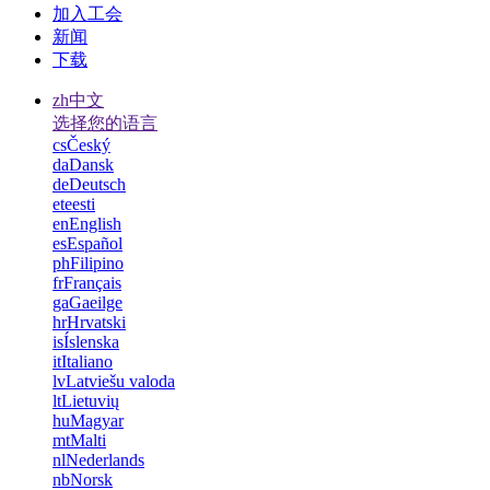
加入工会
新闻
下载
zh
中文
选择您的语言
cs
Český
da
Dansk
de
Deutsch
et
eesti
en
English
es
Español
ph
Filipino
fr
Français
ga
Gaeilge
hr
Hrvatski
is
Íslenska
it
Italiano
lv
Latviešu valoda
lt
Lietuvių
hu
Magyar
mt
Malti
nl
Nederlands
nb
Norsk