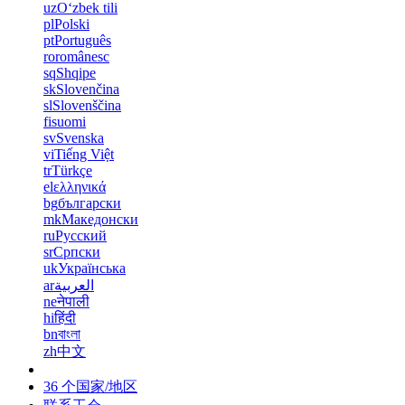
uz
Oʻzbek tili
pl
Polski
pt
Português
ro
românesc
sq
Shqipe
sk
Slovenčina
sl
Slovenščina
fi
suomi
sv
Svenska
vi
Tiếng Việt
tr
Türkçe
el
ελληνικά
bg
български
mk
Македонски
ru
Русский
sr
Српски
uk
Українська
ar
العربية
ne
नेपाली
hi
हिंदी
bn
বাংলা
zh
中文
36 个国家/地区