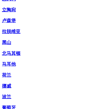
立陶宛
卢森堡
拉脱维亚
黑山
北马其顿
马耳他
荷兰
挪威
波兰
葡萄牙