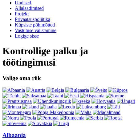
Uudised
Allalaadimised
Projekt
Privaatsuspoliitika
Küpsiste põhimõtted
Vastutuse välistamine
Logige sisse
Kontrollige palku ja
töötingimusi
Valige oma riik
Albaania