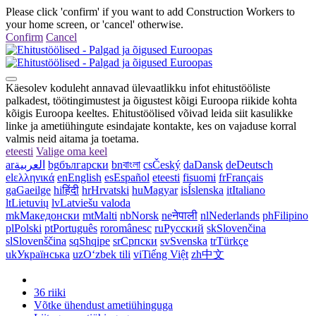
Please click 'confirm' if you want to add Construction Workers to
your home screen, or 'cancel' otherwise.
Confirm
Cancel
Käesolev koduleht annavad ülevaatlikku infot ehitustööliste
palkadest, töötingimustest ja õigustest kõigi Euroopa riikide kohta
kõigis Euroopa keeltes. Ehitustöölised võivad leida siit kasulikke
linke ja ametiühingute esindajate kontakte, kes on vajaduse korral
valmis neid aitama ja toetama.
et
eesti
Valige oma keel
ar
العربية
bg
български
bn
বাংলা
cs
Český
da
Dansk
de
Deutsch
el
ελληνικά
en
English
es
Español
et
eesti
fi
suomi
fr
Français
ga
Gaeilge
hi
हिंदी
hr
Hrvatski
hu
Magyar
is
Íslenska
it
Italiano
lt
Lietuvių
lv
Latviešu valoda
mk
Македонски
mt
Malti
nb
Norsk
ne
नेपाली
nl
Nederlands
ph
Filipino
pl
Polski
pt
Português
ro
românesc
ru
Русский
sk
Slovenčina
sl
Slovenščina
sq
Shqipe
sr
Српски
sv
Svenska
tr
Türkçe
uk
Українська
uz
Oʻzbek tili
vi
Tiếng Việt
zh
中文
36 riiki
Võtke ühendust ametiühinguga