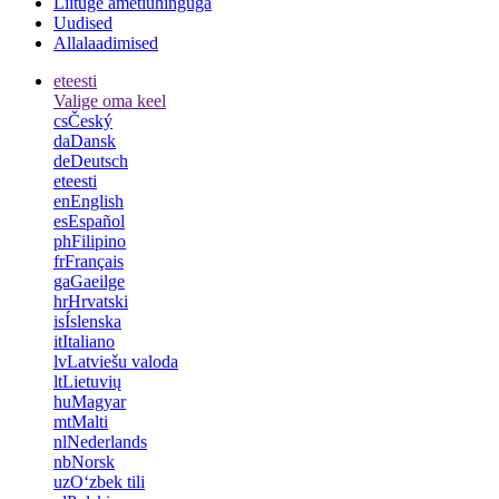
Liituge ametiühinguga
Uudised
Allalaadimised
et
eesti
Valige oma keel
cs
Český
da
Dansk
de
Deutsch
et
eesti
en
English
es
Español
ph
Filipino
fr
Français
ga
Gaeilge
hr
Hrvatski
is
Íslenska
it
Italiano
lv
Latviešu valoda
lt
Lietuvių
hu
Magyar
mt
Malti
nl
Nederlands
nb
Norsk
uz
Oʻzbek tili