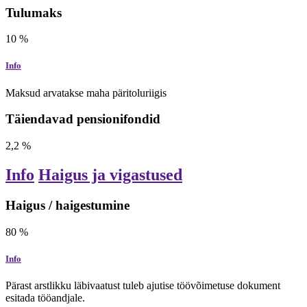
Tulumaks
10
%
Info
Maksud arvatakse maha päritoluriigis
Täiendavad pensionifondid
2,2
%
Info
Haigus ja vigastused
Haigus / haigestumine
80
%
Info
Pärast arstlikku läbivaatust tuleb ajutise töövõimetuse dokument
esitada tööandjale.