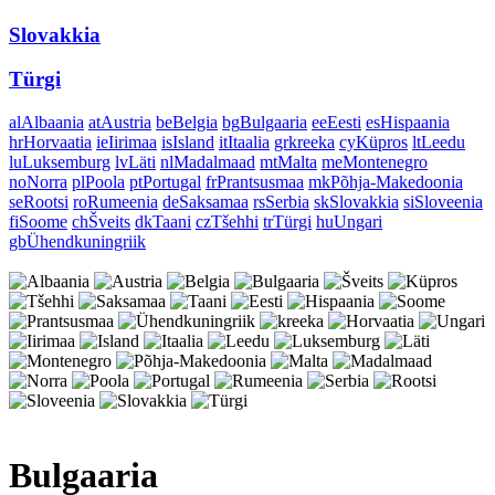
Slovakkia
Türgi
al
Albaania
at
Austria
be
Belgia
bg
Bulgaaria
ee
Eesti
es
Hispaania
hr
Horvaatia
ie
Iirimaa
is
Island
it
Itaalia
gr
kreeka
cy
Küpros
lt
Leedu
lu
Luksemburg
lv
Läti
nl
Madalmaad
mt
Malta
me
Montenegro
no
Norra
pl
Poola
pt
Portugal
fr
Prantsusmaa
mk
Põhja-Makedoonia
se
Rootsi
ro
Rumeenia
de
Saksamaa
rs
Serbia
sk
Slovakkia
si
Sloveenia
fi
Soome
ch
Šveits
dk
Taani
cz
Tšehhi
tr
Türgi
hu
Ungari
gb
Ühendkuningriik
Bulgaaria