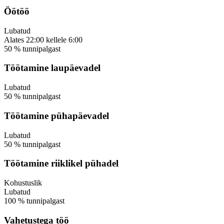
Öötöö
Lubatud
Alates
22:00
kellele
6:00
50
%
tunnipalgast
Töötamine laupäevadel
Lubatud
50
%
tunnipalgast
Töötamine pühapäevadel
Lubatud
50
%
tunnipalgast
Töötamine riiklikel pühadel
Kohustuslik
Lubatud
100
%
tunnipalgast
Vahetustega töö