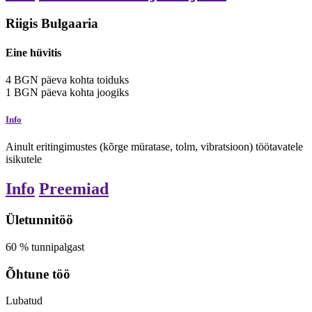
Riigis Bulgaaria
Eine hüvitis
4
BGN
päeva kohta
toiduks
1
BGN
päeva kohta
joogiks
Info
Ainult eritingimustes (kõrge müratase, tolm, vibratsioon) töötavatele
isikutele
Info
Preemiad
Ületunnitöö
60
%
tunnipalgast
Õhtune töö
Lubatud