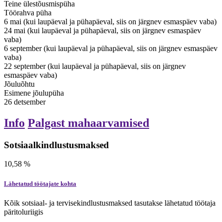
Teine ülestõusmispüha
Töörahva püha
6
mai
(kui laupäeval ja pühapäeval, siis on järgnev esmaspäev vaba)
24
mai
(kui laupäeval ja pühapäeval, siis on järgnev esmaspäev
vaba)
6
september
(kui laupäeval ja pühapäeval, siis on järgnev esmaspäev
vaba)
22
september
(kui laupäeval ja pühapäeval, siis on järgnev
esmaspäev vaba)
Jõuluõhtu
Esimene jõulupüha
26
detsember
Info
Palgast mahaarvamised
Sotsiaalkindlustusmaksed
10,58
%
Lähetatud töötajate kohta
Kõik sotsiaal- ja tervisekindlustusmaksed tasutakse lähetatud töötaja
päritoluriigis