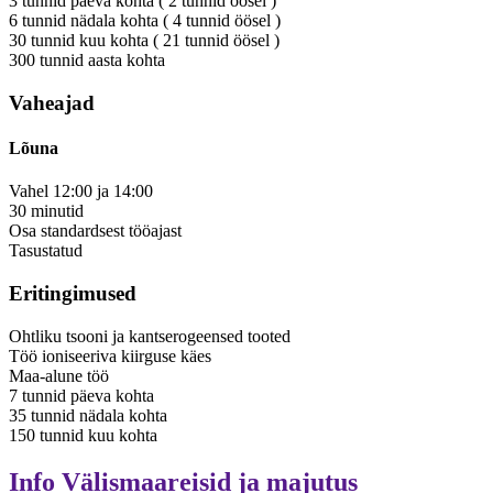
3
tunnid
päeva kohta
(
2
tunnid
öösel
)
6
tunnid
nädala kohta
(
4
tunnid
öösel
)
30
tunnid
kuu kohta
(
21
tunnid
öösel
)
300
tunnid
aasta kohta
Vaheajad
Lõuna
Vahel
12:00
ja
14:00
30
minutid
Osa standardsest tööajast
Tasustatud
Eritingimused
Ohtliku tsooni ja kantserogeensed tooted
Töö ioniseeriva kiirguse käes
Maa-alune töö
7
tunnid
päeva kohta
35
tunnid
nädala kohta
150
tunnid
kuu kohta
Info
Välismaareisid ja majutus