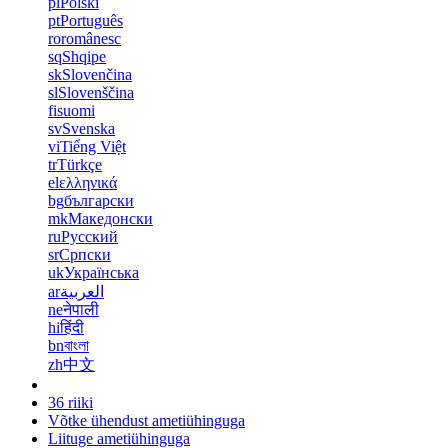
pl
Polski
pt
Português
ro
românesc
sq
Shqipe
sk
Slovenčina
sl
Slovenščina
fi
suomi
sv
Svenska
vi
Tiếng Việt
tr
Türkçe
el
ελληνικά
bg
български
mk
Македонски
ru
Русский
sr
Српски
uk
Українська
ar
العربية
ne
नेपाली
hi
हिंदी
bn
বাংলা
zh
中文
36 riiki
Võtke ühendust ametiühinguga
Liituge ametiühinguga