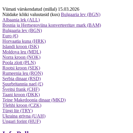
Viimati värskendatud (millal) 15.03.2026
Näidake kõiki valuutasid (kus)
Bulgaaria lev (BGN)
Albaania lek (ALL)
Bosnia ja Hertsegoviina konverteeritav mark (BAM)
Bulgaaria lev (BGN)
Euro (€)
Horvaatia kuna (HRK)
Islandi kroon (ISK)
Moldova leu (MDL)
Norra kroon (NOK)
Poola zlott (PLN)
Rootsi kroon (SEK)
Rumeenia leu (RON)
Serbia dinaar (RSD)
Suurbritannia nael (£)
Šveitsi frank (CHF)
Taani kroon (DKK)
Teine Makedoonia dinaar (MKD)
Tšehhi kroon (CZK)
Türgi liir (TRY)
Ukraina grivna (UAH)
Ungari forint (HUF)