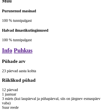
Muu
Purunenud masinad
100
%
tunnipalgast
Halvad ilmastikutingimused
100
%
tunnipalgast
Info
Puhkus
Pühade arv
23
päevad
aasta kohta
Riiklikud pühad
12
päevad
1
jaanuar
3
märts
(kui laupäeval ja pühapäeval, siis on järgnev esmaspäev
vaba)
Suur reede