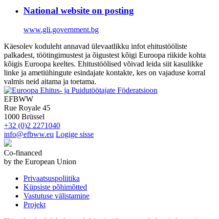
National website on posting
www.gli.government.bg
Käesolev koduleht annavad ülevaatlikku infot ehitustööliste
palkadest, töötingimustest ja õigustest kõigi Euroopa riikide kohta
kõigis Euroopa keeltes. Ehitustöölised võivad leida siit kasulikke
linke ja ametiühingute esindajate kontakte, kes on vajaduse korral
valmis neid aitama ja toetama.
EFBWW
Rue Royale 45
1000 Brüssel
+32 (0)2 2271040
info@efbww.eu
Logige sisse
Co-financed
by the European Union
Privaatsuspoliitika
Küpsiste põhimõtted
Vastutuse välistamine
Projekt