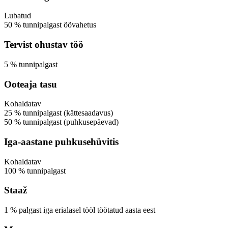
Lubatud
50
%
tunnipalgast
öövahetus
Tervist ohustav töö
5
%
tunnipalgast
Ooteaja tasu
Kohaldatav
25
%
tunnipalgast
(kättesaadavus)
50
%
tunnipalgast
(puhkusepäevad)
Iga-aastane puhkusehüvitis
Kohaldatav
100
%
tunnipalgast
Staaž
1
% palgast
iga erialasel tööl töötatud aasta eest