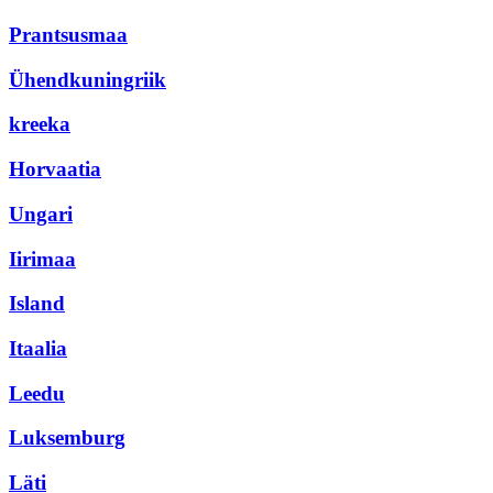
Prantsusmaa
Ühendkuningriik
kreeka
Horvaatia
Ungari
Iirimaa
Island
Itaalia
Leedu
Luksemburg
Läti