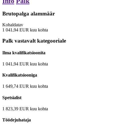
Info
Palk
Brutopalga alammäär
Kohaldatav
1 041,94
EUR
kuu kohta
Palk vastavalt kategooriale
Ilma kvalifikatsioonita
1 041,94
EUR
kuu kohta
Kvalifikatsiooniga
1 649,74
EUR
kuu kohta
Spetsialist
1 823,39
EUR
kuu kohta
Töödejuhataja