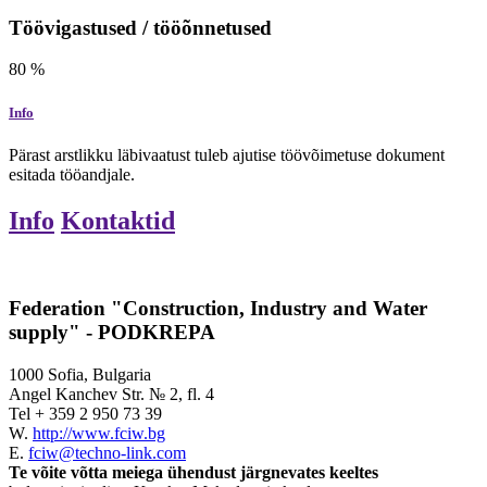
Töövigastused / tööõnnetused
80
%
Info
Pärast arstlikku läbivaatust tuleb ajutise töövõimetuse dokument
esitada tööandjale.
Info
Kontaktid
Federation "Construction, Industry and Water
supply" - PODKREPA
1000 Sofia, Bulgaria
Angel Kanchev Str. № 2, fl. 4
Tel
+ 359 2 950 73 39
W.
http://www.fciw.bg
E.
fciw@techno-link.com
Te võite võtta meiega ühendust järgnevates keeltes