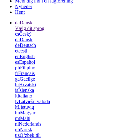
Meld dig ind i en fagforening
Nyheder
Hent
da
Dansk
Vælg dit sprog
cs
Český
da
Dansk
de
Deutsch
et
eesti
en
English
es
Español
ph
Filipino
fr
Français
ga
Gaeilge
hr
Hrvatski
is
Íslenska
it
Italiano
lv
Latviešu valoda
lt
Lietuvių
hu
Magyar
mt
Malti
nl
Nederlands
nb
Norsk
uz
Oʻzbek tili