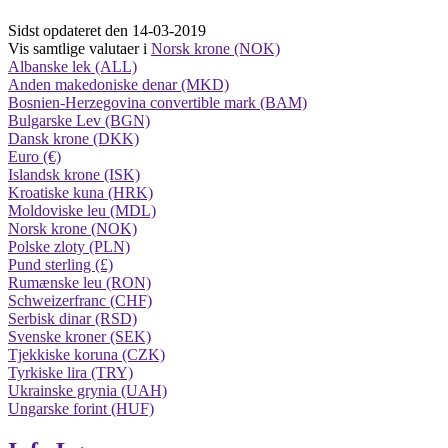
Sidst opdateret den 14-03-2019
Vis samtlige valutaer i
Norsk krone (NOK)
Albanske lek (ALL)
Anden makedoniske denar (MKD)
Bosnien-Herzegovina convertible mark (BAM)
Bulgarske Lev (BGN)
Dansk krone (DKK)
Euro (€)
Islandsk krone (ISK)
Kroatiske kuna (HRK)
Moldoviske leu (MDL)
Norsk krone (NOK)
Polske zloty (PLN)
Pund sterling (£)
Rumænske leu (RON)
Schweizerfranc (CHF)
Serbisk dinar (RSD)
Svenske kroner (SEK)
Tjekkiske koruna (CZK)
Tyrkiske lira (TRY)
Ukrainske grynia (UAH)
Ungarske forint (HUF)