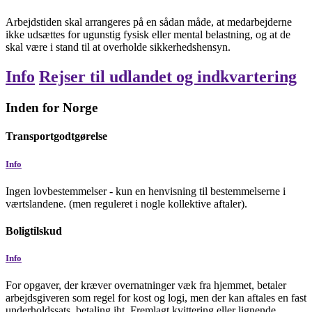
Arbejdstiden skal arrangeres på en sådan måde, at medarbejderne
ikke udsættes for ugunstig fysisk eller mental belastning, og at de
skal være i stand til at overholde sikkerhedshensyn.
Info
Rejser til udlandet og indkvartering
Inden for Norge
Transportgodtgørelse
Info
Ingen lovbestemmelser - kun en henvisning til bestemmelserne i
værtslandene. (men reguleret i nogle kollektive aftaler).
Boligtilskud
Info
For opgaver, der kræver overnatninger væk fra hjemmet, betaler
arbejdsgiveren som regel for kost og logi, men der kan aftales en fast
underholdssats, betaling iht. Fremlagt kvittering eller lignende.