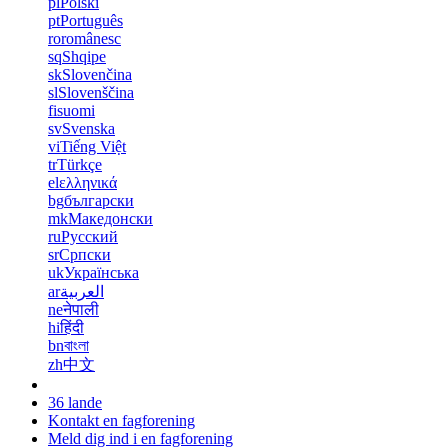
pl
Polski
pt
Português
ro
românesc
sq
Shqipe
sk
Slovenčina
sl
Slovenščina
fi
suomi
sv
Svenska
vi
Tiếng Việt
tr
Türkçe
el
ελληνικά
bg
български
mk
Македонски
ru
Русский
sr
Српски
uk
Українська
ar
العربية
ne
नेपाली
hi
हिंदी
bn
বাংলা
zh
中文
36 lande
Kontakt en fagforening
Meld dig ind i en fagforening