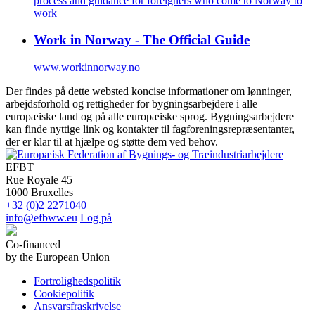
process and guidance for foreigners who come to Norway to
work
Work in Norway - The Official Guide
www.workinnorway.no
Der findes på dette websted koncise informationer om lønninger,
arbejdsforhold og rettigheder for bygningsarbejdere i alle
europæiske land og på alle europæiske sprog. Bygningsarbejdere
kan finde nyttige link og kontakter til fagforeningsrepræsentanter,
der er klar til at hjælpe og støtte dem ved behov.
EFBT
Rue Royale 45
1000 Bruxelles
+32 (0)2 2271040
info@efbww.eu
Log på
Co-financed
by the European Union
Fortrolighedspolitik
Cookiepolitik
Ansvarsfraskrivelse