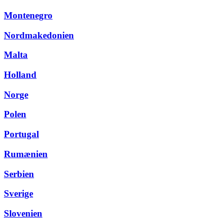
Montenegro
Nordmakedonien
Malta
Holland
Norge
Polen
Portugal
Rumænien
Serbien
Sverige
Slovenien