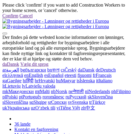
Please click 'confirm' if you want to add Construction Workers to
your home screen, or 'cancel' otherwise.
Confirm
Cancel
Der findes på dette websted koncise informationer om lønninger,
arbejdsforhold og rettigheder for bygningsarbejdere i alle
europæiske land og på alle europæiske sprog. Bygningsarbejdere
kan finde nyttige link og kontakter til fagforeningsrepræsentanter,
der er klar til at hjælpe og støtte dem ved behov.
da
Dansk
Vælg dit sprog
ar
العربية
bg
български
bn
বাংলা
cs
Český
da
Dansk
de
Deutsch
el
ελληνικά
en
English
es
Español
et
eesti
fi
suomi
fr
Français
ga
Gaeilge
hi
हिंदी
hr
Hrvatski
hu
Magyar
is
Íslenska
it
Italiano
lt
Lietuvių
lv
Latviešu valoda
mk
Македонски
mt
Malti
nb
Norsk
ne
नेपाली
nl
Nederlands
ph
Filipino
pl
Polski
pt
Português
ro
românesc
ru
Русский
sk
Slovenčina
sl
Slovenščina
sq
Shqipe
sr
Српски
sv
Svenska
tr
Türkçe
uk
Українська
uz
Oʻzbek tili
vi
Tiếng Việt
zh
中文
36 lande
Kontakt en fagforening