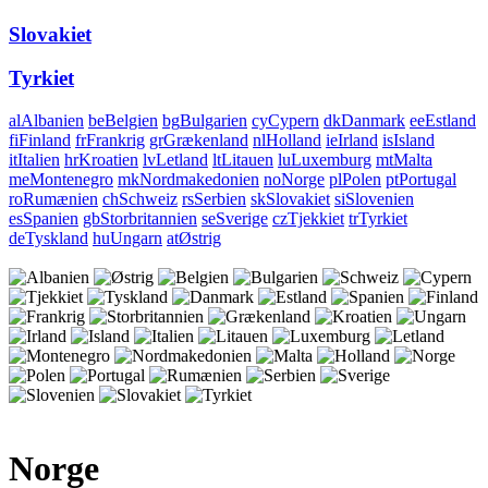
Slovakiet
Tyrkiet
al
Albanien
be
Belgien
bg
Bulgarien
cy
Cypern
dk
Danmark
ee
Estland
fi
Finland
fr
Frankrig
gr
Grækenland
nl
Holland
ie
Irland
is
Island
it
Italien
hr
Kroatien
lv
Letland
lt
Litauen
lu
Luxemburg
mt
Malta
me
Montenegro
mk
Nordmakedonien
no
Norge
pl
Polen
pt
Portugal
ro
Rumænien
ch
Schweiz
rs
Serbien
sk
Slovakiet
si
Slovenien
es
Spanien
gb
Storbritannien
se
Sverige
cz
Tjekkiet
tr
Tyrkiet
de
Tyskland
hu
Ungarn
at
Østrig
Norge