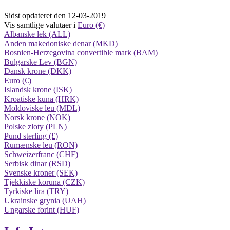
Sidst opdateret den 12-03-2019
Vis samtlige valutaer i
Euro (€)
Albanske lek (ALL)
Anden makedoniske denar (MKD)
Bosnien-Herzegovina convertible mark (BAM)
Bulgarske Lev (BGN)
Dansk krone (DKK)
Euro (€)
Islandsk krone (ISK)
Kroatiske kuna (HRK)
Moldoviske leu (MDL)
Norsk krone (NOK)
Polske zloty (PLN)
Pund sterling (£)
Rumænske leu (RON)
Schweizerfranc (CHF)
Serbisk dinar (RSD)
Svenske kroner (SEK)
Tjekkiske koruna (CZK)
Tyrkiske lira (TRY)
Ukrainske grynia (UAH)
Ungarske forint (HUF)