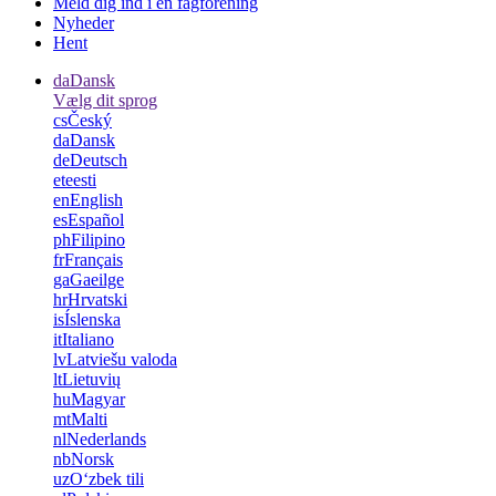
Meld dig ind i en fagforening
Nyheder
Hent
da
Dansk
Vælg dit sprog
cs
Český
da
Dansk
de
Deutsch
et
eesti
en
English
es
Español
ph
Filipino
fr
Français
ga
Gaeilge
hr
Hrvatski
is
Íslenska
it
Italiano
lv
Latviešu valoda
lt
Lietuvių
hu
Magyar
mt
Malti
nl
Nederlands
nb
Norsk
uz
Oʻzbek tili