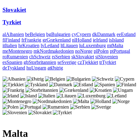
Slovakiet
Tyrkiet
al
Albanien
be
Belgien
bg
Bulgarien
cy
Cypern
dk
Danmark
ee
Estland
fi
Finland
fr
Frankrig
gr
Grækenland
nl
Holland
ie
Irland
is
Island
it
Italien
hr
Kroatien
lv
Letland
lt
Litauen
lu
Luxemburg
mt
Malta
me
Montenegro
mk
Nordmakedonien
no
Norge
pl
Polen
pt
Portugal
ro
Rumænien
ch
Schweiz
rs
Serbien
sk
Slovakiet
si
Slovenien
es
Spanien
gb
Storbritannien
se
Sverige
cz
Tjekkiet
tr
Tyrkiet
de
Tyskland
hu
Ungarn
at
Østrig
Malta