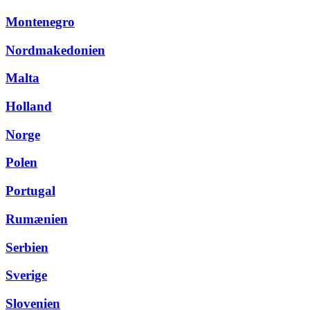
Montenegro
Nordmakedonien
Malta
Holland
Norge
Polen
Portugal
Rumænien
Serbien
Sverige
Slovenien