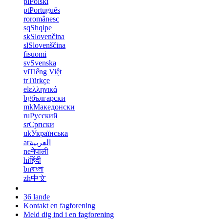
pl
Polski
pt
Português
ro
românesc
sq
Shqipe
sk
Slovenčina
sl
Slovenščina
fi
suomi
sv
Svenska
vi
Tiếng Việt
tr
Türkçe
el
ελληνικά
bg
български
mk
Македонски
ru
Русский
sr
Српски
uk
Українська
ar
العربية
ne
नेपाली
hi
हिंदी
bn
বাংলা
zh
中文
36 lande
Kontakt en fagforening
Meld dig ind i en fagforening