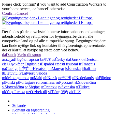
Please click 'confirm' if you want to add Construction Workers to
your home screen, or 'cancel' otherwise.
Confirm
Cancel
Der findes på dette websted koncise informationer om lønninger,
arbejdsforhold og rettigheder for bygningsarbejdere i alle
europæiske land og på alle europæiske sprog. Bygningsarbejdere
kan finde nyttige link og kontakter til fagforeningsrepræsentanter,
der er klar til at hjælpe og støtte dem ved behov.
da
Dansk
Vælg dit sprog
ar
العربية
bg
български
bn
বাংলা
cs
Český
da
Dansk
de
Deutsch
el
ελληνικά
en
English
es
Español
et
eesti
fi
suomi
fr
Français
ga
Gaeilge
hi
हिंदी
hr
Hrvatski
hu
Magyar
is
Íslenska
it
Italiano
lt
Lietuvių
lv
Latviešu valoda
mk
Македонски
mt
Malti
nb
Norsk
ne
नेपाली
nl
Nederlands
ph
Filipino
pl
Polski
pt
Português
ro
românesc
ru
Русский
sk
Slovenčina
sl
Slovenščina
sq
Shqipe
sr
Српски
sv
Svenska
tr
Türkçe
uk
Українська
uz
Oʻzbek tili
vi
Tiếng Việt
zh
中文
36 lande
Kontakt en fagforening