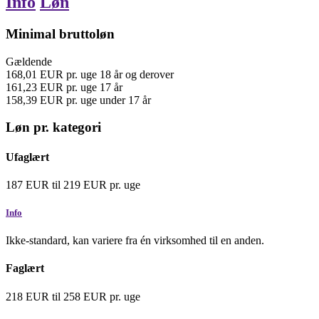
Info
Løn
Minimal bruttoløn
Gældende
168,01
EUR
pr. uge
18 år og derover
161,23
EUR
pr. uge
17 år
158,39
EUR
pr. uge
under 17 år
Løn pr. kategori
Ufaglært
187
EUR
til
219
EUR
pr. uge
Info
Ikke-standard, kan variere fra én virksomhed til en anden.
Faglært
218
EUR
til
258
EUR
pr. uge